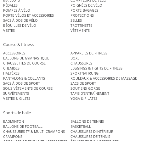
MAILLOTS
COMPTEURS DE VÉLO
PÉDALES
POIGNÉES DE VÉLO
POMPES À VÉLO
PORTE-BAGAGES
PORTE-VÉLOS ET ACCESSOIRES
PROTECTIONS
SACS À DOS DE VÉLO
SELLES
BÉQUILLES DE VÉLO
TROTTINETTE
VESTES
VÊTEMENTS
Course & fitness
ACCESSOIRES
APPAREILS DE FITNESS
BALLONS DE GYMNASTIQUE
BOXE
CHAUSSETTES DE COURSE
CHAUSSURES
CHEMISES
LEGGINGS & TIGHTS DE FITNESS
HALTÈRES
SPORTNAHRUNG
PANTALONS & COLLANTS
ROULEAUX & ACCESSOIRES DE MASSAGE
SACS À DOS DE SPORT
SACS DE SPORT
SOUS-VÊTEMENTS DE COURSE
SOUTIENS-GORGE
SURVÊTEMENTS
TAPIS D’ENTRAÎNEMENT
VESTES & GILETS
YOGA & PILATES
Sports de balle
BADMINTON
BALLONS DE TENNIS
BALLONS DE FOOTBALL
BASKETBALL
CHAUSSURES TF & MULTI-CRAMPONS
CHAUSSURES D’INTÉRIEUR
CRAMPONS
CHAUSSURES DE TENNIS