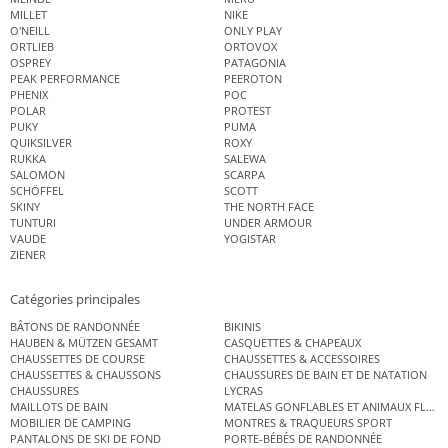
MILLET
NIKE
O'NEILL
ONLY PLAY
ORTLIEB
ORTOVOX
OSPREY
PATAGONIA
PEAK PERFORMANCE
PEEROTON
PHENIX
POC
POLAR
PROTEST
PUKY
PUMA
QUIKSILVER
ROXY
RUKKA
SALEWA
SALOMON
SCARPA
SCHÖFFEL
SCOTT
SKINY
THE NORTH FACE
TUNTURI
UNDER ARMOUR
VAUDE
YOGISTAR
ZIENER
Catégories principales
BÂTONS DE RANDONNÉE
BIKINIS
HAUBEN & MÜTZEN GESAMT
CASQUETTES & CHAPEAUX
CHAUSSETTES DE COURSE
CHAUSSETTES & ACCESSOIRES
CHAUSSETTES & CHAUSSONS
CHAUSSURES DE BAIN ET DE NATATION
CHAUSSURES
LYCRAS
MAILLOTS DE BAIN
MATELAS GONFLABLES ET ANIMAUX FLOT
MOBILIER DE CAMPING
MONTRES & TRAQUEURS SPORT
PANTALONS DE SKI DE FOND
PORTE-BÉBÉS DE RANDONNÉE