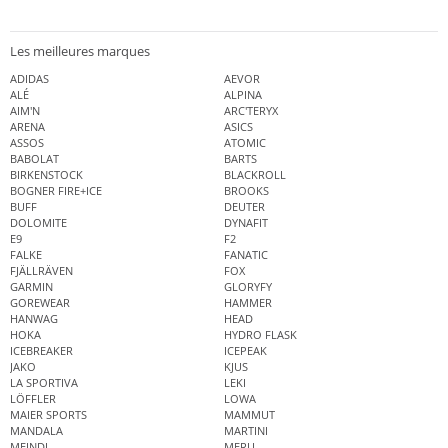
Les meilleures marques
ADIDAS
AEVOR
ALÉ
ALPINA
AIM'N
ARC'TERYX
ARENA
ASICS
ASSOS
ATOMIC
BABOLAT
BARTS
BIRKENSTOCK
BLACKROLL
BOGNER FIRE+ICE
BROOKS
BUFF
DEUTER
DOLOMITE
DYNAFIT
E9
F2
FALKE
FANATIC
FJÄLLRÄVEN
FOX
GARMIN
GLORYFY
GOREWEAR
HAMMER
HANWAG
HEAD
HOKA
HYDRO FLASK
ICEBREAKER
ICEPEAK
JAKO
KJUS
LA SPORTIVA
LEKI
LÖFFLER
LOWA
MAIER SPORTS
MAMMUT
MANDALA
MARTINI
MEINDL
MERU