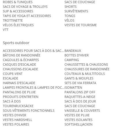
ROBES & TUNIQUES
SACS DE COUCHAGE
SACS DE VOYAGE & TROLLEYS
SHORTS
SUP & ACCESSOIRES
SURVÊTEMENTS
TAPIS DE YOGA ET ACCESSOIRES
TONGS
TROTTINETTE
VÉLOS
VÉLOS ÉLECTRIQUES
VESTES DE TOURISME
VTT
Sports outdoor
ACCESSOIRES POUR SACS À DOS & SACS ÉTANCHES
BANDEAUX
BÂTONS DE RANDONNÉE
BOTTES D’HIVER
CAGOULES & ÉCHARPES
CAMPING
CASQUES D’ESCALADE
CHAUSSETTES & CHAUSSONS
CHAUSSONS-ESCALADE
CHAUSSURES DE RANDONNÉE
COUPE-VENT
COUTEAUX & MULTITOOLS
ESCALADE
GANTS & MOUFLES
HARNAIS D’ESCALADE
SETS DE VIA FERRATA
LAMPES FRONTALES & LAMPES DE POCHE
ISOMATTEN
PANTALONS DE PLUIE
PANTALONS ZIP OFF
PRODUITS D’ENTRETIEN
RAQUETTES-A-NEIGE
SACS À DOS
SACS À DOS DE JOUR
TOURENRUCKSÄCKE
SACS DE COUCHAGE
SOUS-VÊTEMENTS FONCTIONNELS
VAISSELLE & COUVERTS
VESTES D’HIVER
VESTES DE PLUIE
VESTES HARDSHELL
VESTES ISOLANTES
VESTES POLAIRES
SOFTSHELLJACKEN