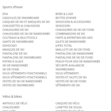
Sports d’hiver
DVA
BOBS & LUGE
CAGOULES DE SNOWBOARD
BOTTES D’HIVER
CASQUES DE SKI ET MASQUES DE SKI
SKISOCKEN & ACCESSOIRES
CHAUSSETTES & CHAUSSONS
SKISOCKEN
CHAUSSURES DE SKI
CHAUSSURES DE SKI DE FOND
CHAUSSURES DE SKI DE RANDONNÉE
COMBINAISONS DE SKI
COUTEAUX & MULTITOOLS
FARTS & ENTRETIEN DES SKIS
GANTS DE SNOWBOARD
GILETS DE RANDONNÉE
EISHOCKEY
JUPES TOTAL
MASQUES DE SKI
MAILLOTS DE SKI DE FOND
PANTALONS DE SKI
PANTALONS-DE-RANDONNEE
PANTALONS-DE-SNOWBOARD
PANTALONS DE SKI DE FOND
PATINS À GLACE
PEAUX POUR SKIS DE RANDONNÉE
SKI DE RANDONNÉE
SÉCURITÉ-AVALANCHE
SKI DE FOND
SNOWBOARDS
SOUS-VÊTEMENTS FONCTIONNELS
SOUS-VÊTEMENTS
SOUS-VÊTEMENTS FONCTIONNELS
VESTES ET GILETS DE SKI
VESTES DE SKI DE RANDONNÉE
VESTES DE SKI DE FOND
VESTES DE SNOWBOARD
VÊTEMENTS-DE-SKI
Vélos & bikes
ANTIVOLS DE VÉLO
CASQUES DE VÉLO
CHAUSSURES
LUNETTES DE SOLEIL