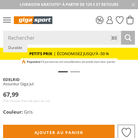
LIVRAISON GRATUITE* À PARTIR DE 129 € ET RETOURS
RETOUR SOUS 30 JOURS
PETITS PRIX
Durable
PETITS PRIX
|
ÉCONOMISEZ JUSQU'À -50 %
Populaire !
8 personnes ont actuellement cet article dans leur panier
EDELRID
Assureur Giga Jul
67,99
TVA incluse, frais de port en sus
Couleur:
Gris
AJOUTER AU PANIER