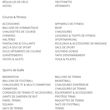
BÉQUILLES DE VÉLO
TROTTINETTE
VESTES
VÊTEMENTS
Course & fitness
ACCESSOIRES
APPAREILS DE FITNESS
BALLONS DE GYMNASTIQUE
BOXE
CHAUSSETTES DE COURSE
CHAUSSURES
CHEMISES
LEGGINGS & TIGHTS DE FITNESS
HALTÈRES
SPORTNAHRUNG
PANTALONS & COLLANTS
ROULEAUX & ACCESSOIRES DE MASSAGE
SACS À DOS DE SPORT
SACS DE SPORT
SOUS-VÊTEMENTS DE COURSE
SOUTIENS-GORGE
SURVÊTEMENTS
TAPIS D’ENTRAÎNEMENT
VESTES & GILETS
YOGA & PILATES
Sports de balle
BADMINTON
BALLONS DE TENNIS
BALLONS DE FOOTBALL
BASKETBALL
CHAUSSURES TF & MULTI-CRAMPONS
CHAUSSURES D’INTÉRIEUR
CRAMPONS
CHAUSSURES DE TENNIS
CORDAGES DE TENNIS ET ACCESSOIRES DE TENNIS
ÉQUIPEMENT & ACCESSOIRES
GANTS DE GARDIEN DE BUT
PROTÈGE TIBIAS
PADEL TENNIS
RAQUETTES DE TENNIS
SQUASH
SACS DE FOOTBALL
SACS DE TENNIS
TENNIS