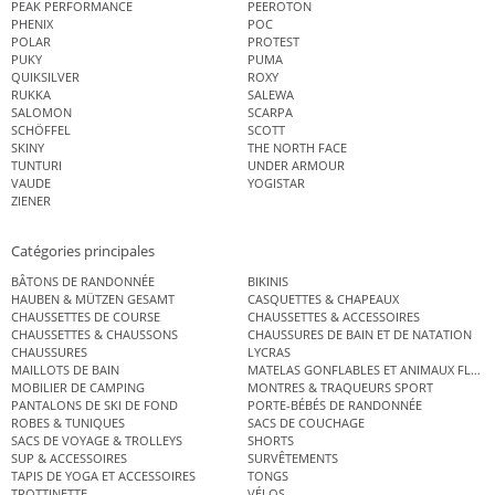
PEAK PERFORMANCE
PEEROTON
PHENIX
POC
POLAR
PROTEST
PUKY
PUMA
QUIKSILVER
ROXY
RUKKA
SALEWA
SALOMON
SCARPA
SCHÖFFEL
SCOTT
SKINY
THE NORTH FACE
TUNTURI
UNDER ARMOUR
VAUDE
YOGISTAR
ZIENER
Catégories principales
BÂTONS DE RANDONNÉE
BIKINIS
HAUBEN & MÜTZEN GESAMT
CASQUETTES & CHAPEAUX
CHAUSSETTES DE COURSE
CHAUSSETTES & ACCESSOIRES
CHAUSSETTES & CHAUSSONS
CHAUSSURES DE BAIN ET DE NATATION
CHAUSSURES
LYCRAS
MAILLOTS DE BAIN
MATELAS GONFLABLES ET ANIMAUX FLOT
MOBILIER DE CAMPING
MONTRES & TRAQUEURS SPORT
PANTALONS DE SKI DE FOND
PORTE-BÉBÉS DE RANDONNÉE
ROBES & TUNIQUES
SACS DE COUCHAGE
SACS DE VOYAGE & TROLLEYS
SHORTS
SUP & ACCESSOIRES
SURVÊTEMENTS
TAPIS DE YOGA ET ACCESSOIRES
TONGS
TROTTINETTE
VÉLOS