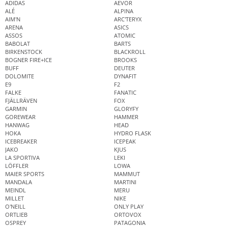
ADIDAS
AEVOR
ALÉ
ALPINA
AIM'N
ARC'TERYX
ARENA
ASICS
ASSOS
ATOMIC
BABOLAT
BARTS
BIRKENSTOCK
BLACKROLL
BOGNER FIRE+ICE
BROOKS
BUFF
DEUTER
DOLOMITE
DYNAFIT
E9
F2
FALKE
FANATIC
FJÄLLRÄVEN
FOX
GARMIN
GLORYFY
GOREWEAR
HAMMER
HANWAG
HEAD
HOKA
HYDRO FLASK
ICEBREAKER
ICEPEAK
JAKO
KJUS
LA SPORTIVA
LEKI
LÖFFLER
LOWA
MAIER SPORTS
MAMMUT
MANDALA
MARTINI
MEINDL
MERU
MILLET
NIKE
O'NEILL
ONLY PLAY
ORTLIEB
ORTOVOX
OSPREY
PATAGONIA