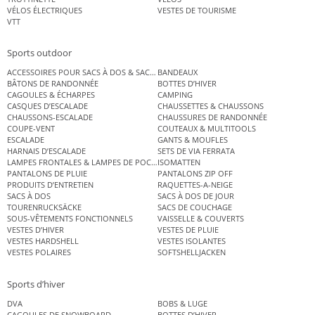
VÉLOS ÉLECTRIQUES
VESTES DE TOURISME
VTT
Sports outdoor
ACCESSOIRES POUR SACS À DOS & SACS ÉTANCHES
BANDEAUX
BÂTONS DE RANDONNÉE
BOTTES D’HIVER
CAGOULES & ÉCHARPES
CAMPING
CASQUES D’ESCALADE
CHAUSSETTES & CHAUSSONS
CHAUSSONS-ESCALADE
CHAUSSURES DE RANDONNÉE
COUPE-VENT
COUTEAUX & MULTITOOLS
ESCALADE
GANTS & MOUFLES
HARNAIS D’ESCALADE
SETS DE VIA FERRATA
LAMPES FRONTALES & LAMPES DE POCHE
ISOMATTEN
PANTALONS DE PLUIE
PANTALONS ZIP OFF
PRODUITS D’ENTRETIEN
RAQUETTES-A-NEIGE
SACS À DOS
SACS À DOS DE JOUR
TOURENRUCKSÄCKE
SACS DE COUCHAGE
SOUS-VÊTEMENTS FONCTIONNELS
VAISSELLE & COUVERTS
VESTES D’HIVER
VESTES DE PLUIE
VESTES HARDSHELL
VESTES ISOLANTES
VESTES POLAIRES
SOFTSHELLJACKEN
Sports d’hiver
DVA
BOBS & LUGE
CAGOULES DE SNOWBOARD
BOTTES D’HIVER