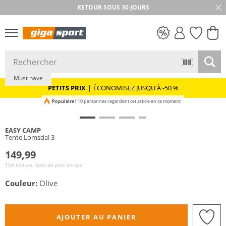
RETOUR SOUS 30 JOURS
PETITS PRIX
Must have
PETITS PRIX
|
ÉCONOMISEZ JUSQU'À -50 %
Populaire !
10 personnes regardent cet article en ce moment
EASY CAMP
Tente Lomsdal 3
149,99
TVA incluse, frais de port en sus
Couleur:
Olive
AJOUTER AU PANIER