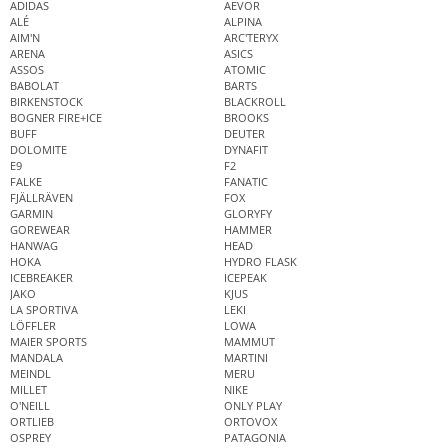
ADIDAS
AEVOR
ALÉ
ALPINA
AIM'N
ARC'TERYX
ARENA
ASICS
ASSOS
ATOMIC
BABOLAT
BARTS
BIRKENSTOCK
BLACKROLL
BOGNER FIRE+ICE
BROOKS
BUFF
DEUTER
DOLOMITE
DYNAFIT
E9
F2
FALKE
FANATIC
FJÄLLRÄVEN
FOX
GARMIN
GLORYFY
GOREWEAR
HAMMER
HANWAG
HEAD
HOKA
HYDRO FLASK
ICEBREAKER
ICEPEAK
JAKO
KJUS
LA SPORTIVA
LEKI
LÖFFLER
LOWA
MAIER SPORTS
MAMMUT
MANDALA
MARTINI
MEINDL
MERU
MILLET
NIKE
O'NEILL
ONLY PLAY
ORTLIEB
ORTOVOX
OSPREY
PATAGONIA