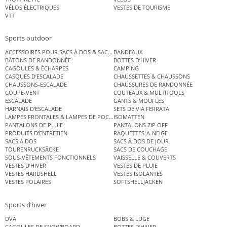
VÉLOS ÉLECTRIQUES
VESTES DE TOURISME
VTT
Sports outdoor
ACCESSOIRES POUR SACS À DOS & SACS ÉTANCHES
BANDEAUX
BÂTONS DE RANDONNÉE
BOTTES D’HIVER
CAGOULES & ÉCHARPES
CAMPING
CASQUES D’ESCALADE
CHAUSSETTES & CHAUSSONS
CHAUSSONS-ESCALADE
CHAUSSURES DE RANDONNÉE
COUPE-VENT
COUTEAUX & MULTITOOLS
ESCALADE
GANTS & MOUFLES
HARNAIS D’ESCALADE
SETS DE VIA FERRATA
LAMPES FRONTALES & LAMPES DE POCHE
ISOMATTEN
PANTALONS DE PLUIE
PANTALONS ZIP OFF
PRODUITS D’ENTRETIEN
RAQUETTES-A-NEIGE
SACS À DOS
SACS À DOS DE JOUR
TOURENRUCKSÄCKE
SACS DE COUCHAGE
SOUS-VÊTEMENTS FONCTIONNELS
VAISSELLE & COUVERTS
VESTES D’HIVER
VESTES DE PLUIE
VESTES HARDSHELL
VESTES ISOLANTES
VESTES POLAIRES
SOFTSHELLJACKEN
Sports d’hiver
DVA
BOBS & LUGE
CAGOULES DE SNOWBOARD
BOTTES D’HIVER