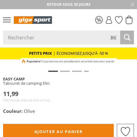
RETOUR SOUS 30 JOURS
PETITS PRIX
PETITS PRIX
|
ÉCONOMISEZ JUSQU'À -50 %
Populaire !
5 personnes ont actuellement cet article dans leur panier
EASY CAMP
Tabouret de camping Elm
11,99
TVA incluse, frais de port en sus
Couleur:
Olive
AJOUTER AU PANIER