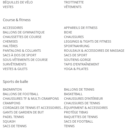
BÉQUILLES DE VÉLO
TROTTINETTE
VESTES
VÊTEMENTS
Course & fitness
ACCESSOIRES
APPAREILS DE FITNESS
BALLONS DE GYMNASTIQUE
BOXE
CHAUSSETTES DE COURSE
CHAUSSURES
CHEMISES
LEGGINGS & TIGHTS DE FITNESS
HALTÈRES
SPORTNAHRUNG
PANTALONS & COLLANTS
ROULEAUX & ACCESSOIRES DE MASSAGE
SACS À DOS DE SPORT
SACS DE SPORT
SOUS-VÊTEMENTS DE COURSE
SOUTIENS-GORGE
SURVÊTEMENTS
TAPIS D’ENTRAÎNEMENT
VESTES & GILETS
YOGA & PILATES
Sports de balle
BADMINTON
BALLONS DE TENNIS
BALLONS DE FOOTBALL
BASKETBALL
CHAUSSURES TF & MULTI-CRAMPONS
CHAUSSURES D’INTÉRIEUR
CRAMPONS
CHAUSSURES DE TENNIS
CORDAGES DE TENNIS ET ACCESSOIRES DE TENNIS
ÉQUIPEMENT & ACCESSOIRES
GANTS DE GARDIEN DE BUT
PROTÈGE TIBIAS
PADEL TENNIS
RAQUETTES DE TENNIS
SQUASH
SACS DE FOOTBALL
SACS DE TENNIS
TENNIS