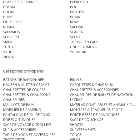
PEAK PERFORMANCE
PEEROTON
PHENIX
POC
POLAR
PROTEST
PUKY
PUMA
QUIKSILVER
ROXY
RUKKA
SALEWA
SALOMON
SCARPA
SCHÖFFEL
SCOTT
SKINY
THE NORTH FACE
TUNTURI
UNDER ARMOUR
VAUDE
YOGISTAR
ZIENER
Catégories principales
BÂTONS DE RANDONNÉE
BIKINIS
HAUBEN & MÜTZEN GESAMT
CASQUETTES & CHAPEAUX
CHAUSSETTES DE COURSE
CHAUSSETTES & ACCESSOIRES
CHAUSSETTES & CHAUSSONS
CHAUSSURES DE BAIN ET DE NATATION
CHAUSSURES
LYCRAS
MAILLOTS DE BAIN
MATELAS GONFLABLES ET ANIMAUX FLOT
MOBILIER DE CAMPING
MONTRES & TRAQUEURS SPORT
PANTALONS DE SKI DE FOND
PORTE-BÉBÉS DE RANDONNÉE
ROBES & TUNIQUES
SACS DE COUCHAGE
SACS DE VOYAGE & TROLLEYS
SHORTS
SUP & ACCESSOIRES
SURVÊTEMENTS
TAPIS DE YOGA ET ACCESSOIRES
TONGS
TROTTINETTE
VÉLOS