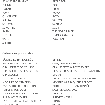
PEAK PERFORMANCE
PEEROTON
PHENIX
POC
POLAR
PROTEST
PUKY
PUMA
QUIKSILVER
ROXY
RUKKA
SALEWA
SALOMON
SCARPA
SCHÖFFEL
SCOTT
SKINY
THE NORTH FACE
TUNTURI
UNDER ARMOUR
VAUDE
YOGISTAR
ZIENER
Catégories principales
BÂTONS DE RANDONNÉE
BIKINIS
HAUBEN & MÜTZEN GESAMT
CASQUETTES & CHAPEAUX
CHAUSSETTES DE COURSE
CHAUSSETTES & ACCESSOIRES
CHAUSSETTES & CHAUSSONS
CHAUSSURES DE BAIN ET DE NATATION
CHAUSSURES
LYCRAS
MAILLOTS DE BAIN
MATELAS GONFLABLES ET ANIMAUX FLOT
MOBILIER DE CAMPING
MONTRES & TRAQUEURS SPORT
PANTALONS DE SKI DE FOND
PORTE-BÉBÉS DE RANDONNÉE
ROBES & TUNIQUES
SACS DE COUCHAGE
SACS DE VOYAGE & TROLLEYS
SHORTS
SUP & ACCESSOIRES
SURVÊTEMENTS
TAPIS DE YOGA ET ACCESSOIRES
TONGS
TROTTINETTE
VÉLOS