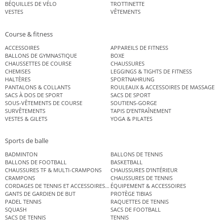
BÉQUILLES DE VÉLO
TROTTINETTE
VESTES
VÊTEMENTS
Course & fitness
ACCESSOIRES
APPAREILS DE FITNESS
BALLONS DE GYMNASTIQUE
BOXE
CHAUSSETTES DE COURSE
CHAUSSURES
CHEMISES
LEGGINGS & TIGHTS DE FITNESS
HALTÈRES
SPORTNAHRUNG
PANTALONS & COLLANTS
ROULEAUX & ACCESSOIRES DE MASSAGE
SACS À DOS DE SPORT
SACS DE SPORT
SOUS-VÊTEMENTS DE COURSE
SOUTIENS-GORGE
SURVÊTEMENTS
TAPIS D’ENTRAÎNEMENT
VESTES & GILETS
YOGA & PILATES
Sports de balle
BADMINTON
BALLONS DE TENNIS
BALLONS DE FOOTBALL
BASKETBALL
CHAUSSURES TF & MULTI-CRAMPONS
CHAUSSURES D’INTÉRIEUR
CRAMPONS
CHAUSSURES DE TENNIS
CORDAGES DE TENNIS ET ACCESSOIRES DE TENNIS
ÉQUIPEMENT & ACCESSOIRES
GANTS DE GARDIEN DE BUT
PROTÈGE TIBIAS
PADEL TENNIS
RAQUETTES DE TENNIS
SQUASH
SACS DE FOOTBALL
SACS DE TENNIS
TENNIS