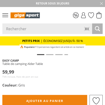
RETOUR SOUS 30 JOURS
PETITS PRIX
PETITS PRIX
|
ÉCONOMISEZ JUSQU'À -50 %
Populaire !
13 personnes regardent cet article en ce moment
EASY CAMP
Table de camping Alder Table
59,99
TVA incluse, frais de port en sus
Couleur:
Gris
AJOUTER AU PANIER