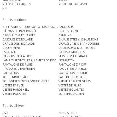
VÉLOS ÉLECTRIQUES
VESTES DE TOURISME
VTT
Sports outdoor
ACCESSOIRES POUR SACS À DOS & SACS ÉTANCHES
BANDEAUX
BÂTONS DE RANDONNÉE
BOTTES D’HIVER
CAGOULES & ÉCHARPES
CAMPING
CASQUES D’ESCALADE
CHAUSSETTES & CHAUSSONS
CHAUSSONS-ESCALADE
CHAUSSURES DE RANDONNÉE
COUPE-VENT
COUTEAUX & MULTITOOLS
ESCALADE
GANTS & MOUFLES
HARNAIS D’ESCALADE
SETS DE VIA FERRATA
LAMPES FRONTALES & LAMPES DE POCHE
ISOMATTEN
PANTALONS DE PLUIE
PANTALONS ZIP OFF
PRODUITS D’ENTRETIEN
RAQUETTES-A-NEIGE
SACS À DOS
SACS À DOS DE JOUR
TOURENRUCKSÄCKE
SACS DE COUCHAGE
SOUS-VÊTEMENTS FONCTIONNELS
VAISSELLE & COUVERTS
VESTES D’HIVER
VESTES DE PLUIE
VESTES HARDSHELL
VESTES ISOLANTES
VESTES POLAIRES
SOFTSHELLJACKEN
Sports d’hiver
DVA
BOBS & LUGE
CAGOULES DE SNOWBOARD
BOTTES D’HIVER