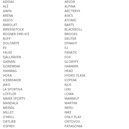
ADIDAS
AEVOR
ALÉ
ALPINA
AIM'N
ARC'TERYX
ARENA
ASICS
ASSOS
ATOMIC
BABOLAT
BARTS
BIRKENSTOCK
BLACKROLL
BOGNER FIRE+ICE
BROOKS
BUFF
DEUTER
DOLOMITE
DYNAFIT
E9
F2
FALKE
FANATIC
FJÄLLRÄVEN
FOX
GARMIN
GLORYFY
GOREWEAR
HAMMER
HANWAG
HEAD
HOKA
HYDRO FLASK
ICEBREAKER
ICEPEAK
JAKO
KJUS
LA SPORTIVA
LEKI
LÖFFLER
LOWA
MAIER SPORTS
MAMMUT
MANDALA
MARTINI
MEINDL
MERU
MILLET
NIKE
O'NEILL
ONLY PLAY
ORTLIEB
ORTOVOX
OSPREY
PATAGONIA