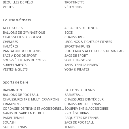
BÉQUILLES DE VÉLO
TROTTINETTE
VESTES
VÊTEMENTS
Course & fitness
ACCESSOIRES
APPAREILS DE FITNESS
BALLONS DE GYMNASTIQUE
BOXE
CHAUSSETTES DE COURSE
CHAUSSURES
CHEMISES
LEGGINGS & TIGHTS DE FITNESS
HALTÈRES
SPORTNAHRUNG
PANTALONS & COLLANTS
ROULEAUX & ACCESSOIRES DE MASSAGE
SACS À DOS DE SPORT
SACS DE SPORT
SOUS-VÊTEMENTS DE COURSE
SOUTIENS-GORGE
SURVÊTEMENTS
TAPIS D’ENTRAÎNEMENT
VESTES & GILETS
YOGA & PILATES
Sports de balle
BADMINTON
BALLONS DE TENNIS
BALLONS DE FOOTBALL
BASKETBALL
CHAUSSURES TF & MULTI-CRAMPONS
CHAUSSURES D’INTÉRIEUR
CRAMPONS
CHAUSSURES DE TENNIS
CORDAGES DE TENNIS ET ACCESSOIRES DE TENNIS
ÉQUIPEMENT & ACCESSOIRES
GANTS DE GARDIEN DE BUT
PROTÈGE TIBIAS
PADEL TENNIS
RAQUETTES DE TENNIS
SQUASH
SACS DE FOOTBALL
SACS DE TENNIS
TENNIS