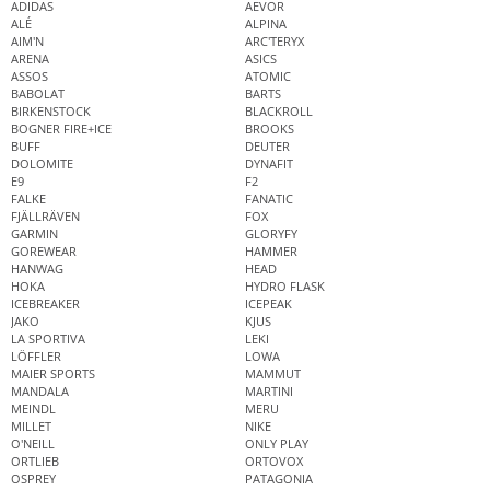
ADIDAS
AEVOR
ALÉ
ALPINA
AIM'N
ARC'TERYX
ARENA
ASICS
ASSOS
ATOMIC
BABOLAT
BARTS
BIRKENSTOCK
BLACKROLL
BOGNER FIRE+ICE
BROOKS
BUFF
DEUTER
DOLOMITE
DYNAFIT
E9
F2
FALKE
FANATIC
FJÄLLRÄVEN
FOX
GARMIN
GLORYFY
GOREWEAR
HAMMER
HANWAG
HEAD
HOKA
HYDRO FLASK
ICEBREAKER
ICEPEAK
JAKO
KJUS
LA SPORTIVA
LEKI
LÖFFLER
LOWA
MAIER SPORTS
MAMMUT
MANDALA
MARTINI
MEINDL
MERU
MILLET
NIKE
O'NEILL
ONLY PLAY
ORTLIEB
ORTOVOX
OSPREY
PATAGONIA