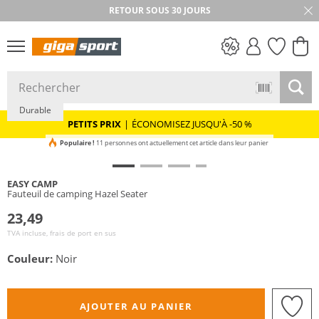
RETOUR SOUS 30 JOURS
PETITS PRIX
Durable
PETITS PRIX
|
ÉCONOMISEZ JUSQU'À -50 %
Populaire !
11 personnes ont actuellement cet article dans leur panier
EASY CAMP
Fauteuil de camping Hazel Seater
23,49
TVA incluse, frais de port en sus
Couleur:
Noir
AJOUTER AU PANIER