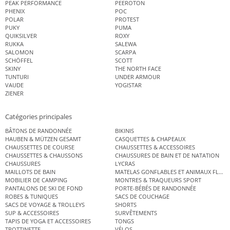
PEAK PERFORMANCE
PEEROTON
PHENIX
POC
POLAR
PROTEST
PUKY
PUMA
QUIKSILVER
ROXY
RUKKA
SALEWA
SALOMON
SCARPA
SCHÖFFEL
SCOTT
SKINY
THE NORTH FACE
TUNTURI
UNDER ARMOUR
VAUDE
YOGISTAR
ZIENER
Catégories principales
BÂTONS DE RANDONNÉE
BIKINIS
HAUBEN & MÜTZEN GESAMT
CASQUETTES & CHAPEAUX
CHAUSSETTES DE COURSE
CHAUSSETTES & ACCESSOIRES
CHAUSSETTES & CHAUSSONS
CHAUSSURES DE BAIN ET DE NATATION
CHAUSSURES
LYCRAS
MAILLOTS DE BAIN
MATELAS GONFLABLES ET ANIMAUX FLOT
MOBILIER DE CAMPING
MONTRES & TRAQUEURS SPORT
PANTALONS DE SKI DE FOND
PORTE-BÉBÉS DE RANDONNÉE
ROBES & TUNIQUES
SACS DE COUCHAGE
SACS DE VOYAGE & TROLLEYS
SHORTS
SUP & ACCESSOIRES
SURVÊTEMENTS
TAPIS DE YOGA ET ACCESSOIRES
TONGS
TROTTINETTE
VÉLOS