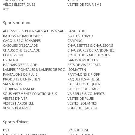
VÉLOS ÉLECTRIQUES
VESTES DE TOURISME
VTT
Sports outdoor
ACCESSOIRES POUR SACS À DOS & SACS ÉTANCHES
BANDEAUX
BÂTONS DE RANDONNÉE
BOTTES D’HIVER
CAGOULES & ÉCHARPES
CAMPING
CASQUES D’ESCALADE
CHAUSSETTES & CHAUSSONS
CHAUSSONS-ESCALADE
CHAUSSURES DE RANDONNÉE
COUPE-VENT
COUTEAUX & MULTITOOLS
ESCALADE
GANTS & MOUFLES
HARNAIS D’ESCALADE
SETS DE VIA FERRATA
LAMPES FRONTALES & LAMPES DE POCHE
ISOMATTEN
PANTALONS DE PLUIE
PANTALONS ZIP OFF
PRODUITS D’ENTRETIEN
RAQUETTES-A-NEIGE
SACS À DOS
SACS À DOS DE JOUR
TOURENRUCKSÄCKE
SACS DE COUCHAGE
SOUS-VÊTEMENTS FONCTIONNELS
VAISSELLE & COUVERTS
VESTES D’HIVER
VESTES DE PLUIE
VESTES HARDSHELL
VESTES ISOLANTES
VESTES POLAIRES
SOFTSHELLJACKEN
Sports d’hiver
DVA
BOBS & LUGE
CAGOULES DE SNOWBOARD
BOTTES D’HIVER