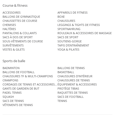
Course & fitness
ACCESSOIRES
APPAREILS DE FITNESS
BALLONS DE GYMNASTIQUE
BOXE
CHAUSSETTES DE COURSE
CHAUSSURES
CHEMISES
LEGGINGS & TIGHTS DE FITNESS
HALTÈRES
SPORTNAHRUNG
PANTALONS & COLLANTS
ROULEAUX & ACCESSOIRES DE MASSAGE
SACS À DOS DE SPORT
SACS DE SPORT
SOUS-VÊTEMENTS DE COURSE
SOUTIENS-GORGE
SURVÊTEMENTS
TAPIS D’ENTRAÎNEMENT
VESTES & GILETS
YOGA & PILATES
Sports de balle
BADMINTON
BALLONS DE TENNIS
BALLONS DE FOOTBALL
BASKETBALL
CHAUSSURES TF & MULTI-CRAMPONS
CHAUSSURES D’INTÉRIEUR
CRAMPONS
CHAUSSURES DE TENNIS
CORDAGES DE TENNIS ET ACCESSOIRES DE TENNIS
ÉQUIPEMENT & ACCESSOIRES
GANTS DE GARDIEN DE BUT
PROTÈGE TIBIAS
PADEL TENNIS
RAQUETTES DE TENNIS
SQUASH
SACS DE FOOTBALL
SACS DE TENNIS
TENNIS
VÊTEMENTS DE TENNIS