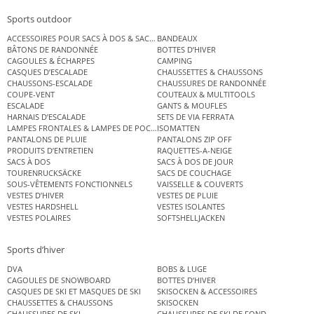
Sports outdoor
ACCESSOIRES POUR SACS À DOS & SACS ÉTANCHES
BANDEAUX
BÂTONS DE RANDONNÉE
BOTTES D’HIVER
CAGOULES & ÉCHARPES
CAMPING
CASQUES D’ESCALADE
CHAUSSETTES & CHAUSSONS
CHAUSSONS-ESCALADE
CHAUSSURES DE RANDONNÉE
COUPE-VENT
COUTEAUX & MULTITOOLS
ESCALADE
GANTS & MOUFLES
HARNAIS D’ESCALADE
SETS DE VIA FERRATA
LAMPES FRONTALES & LAMPES DE POCHE
ISOMATTEN
PANTALONS DE PLUIE
PANTALONS ZIP OFF
PRODUITS D’ENTRETIEN
RAQUETTES-A-NEIGE
SACS À DOS
SACS À DOS DE JOUR
TOURENRUCKSÄCKE
SACS DE COUCHAGE
SOUS-VÊTEMENTS FONCTIONNELS
VAISSELLE & COUVERTS
VESTES D’HIVER
VESTES DE PLUIE
VESTES HARDSHELL
VESTES ISOLANTES
VESTES POLAIRES
SOFTSHELLJACKEN
Sports d’hiver
DVA
BOBS & LUGE
CAGOULES DE SNOWBOARD
BOTTES D’HIVER
CASQUES DE SKI ET MASQUES DE SKI
SKISOCKEN & ACCESSOIRES
CHAUSSETTES & CHAUSSONS
SKISOCKEN
CHAUSSURES DE SKI
CHAUSSURES DE SKI DE FOND