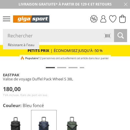
LIVRAISON GRATUITE* À PARTIR DE 129 € ET RETOURS
RETOUR SOUS 30 JOURS
PETITS PRIX
Résistant à l'eau
PETITS PRIX
|
ÉCONOMISEZ JUSQU'À -50 %
Populaire !
2 personnes ont actuellement cet article dans leur panier
EASTPAK
Valise de voyage Duffel Pack Wheel S 38L
180,00
TVA incluse, frais de port en sus
Couleur:
Bleu foncé