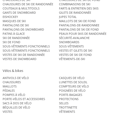
CHAUSSURES DE SKI DE RANDONNÉE
COMBINAISONS DE SKI
COUTEAUX & MULTITOOLS
FARTS & ENTRETIEN DES SKIS
GANTS DE SNOWBOARD
GILETS DE RANDONNÉE
EISHOCKEY
JUPES TOTAL
MASQUES DE SKI
MAILLOTS DE SKI DE FOND
PANTALONS DE SKI
PANTALONS-DE-RANDONNEE
PANTALONS-DE-SNOWBOARD
PANTALONS DE SKI DE FOND
PATINS À GLACE
PEAUX POUR SKIS DE RANDONNÉE
SKI DE RANDONNÉE
SÉCURITÉ-AVALANCHE
SKI DE FOND
SNOWBOARDS
SOUS-VÊTEMENTS FONCTIONNELS
SOUS-VÊTEMENTS
SOUS-VÊTEMENTS FONCTIONNELS
VESTES ET GILETS DE SKI
VESTES DE SKI DE RANDONNÉE
VESTES DE SKI DE FOND
VESTES DE SNOWBOARD
VÊTEMENTS-DE-SKI
Vélos & bikes
ANTIVOLS DE VÉLO
CASQUES DE VÉLO
CHAUSSURES
LUNETTES DE SOLEIL
MAILLOTS
COMPTEURS DE VÉLO
PÉDALES
POIGNÉES DE VÉLO
POMPES À VÉLO
PORTE-BAGAGES
PORTE-VÉLOS ET ACCESSOIRES
PROTECTIONS
SACS À DOS DE VÉLO
SELLES
BÉQUILLES DE VÉLO
TROTTINETTE
VESTES
VÊTEMENTS