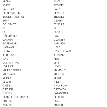
ARENA
ASICS
ASSOS
ATOMIC
BABOLAT
BARTS
BIRKENSTOCK
BLACKROLL
BOGNER FIRE+ICE
BROOKS
BUFF
DEUTER
DOLOMITE
DYNAFIT
E9
F2
FALKE
FANATIC
FJÄLLRÄVEN
FOX
GARMIN
GLORYFY
GOREWEAR
HAMMER
HANWAG
HEAD
HOKA
HYDRO FLASK
ICEBREAKER
ICEPEAK
JAKO
KJUS
LA SPORTIVA
LEKI
LÖFFLER
LOWA
MAIER SPORTS
MAMMUT
MANDALA
MARTINI
MEINDL
MERU
MILLET
NIKE
O'NEILL
ONLY PLAY
ORTLIEB
ORTOVOX
OSPREY
PATAGONIA
PEAK PERFORMANCE
PEEROTON
PHENIX
POC
POLAR
PROTEST