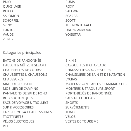
PUKY
PUMA
QUIKSILVER
ROXY
RUKKA
SALEWA
SALOMON
SCARPA
SCHÖFFEL
SCOTT
SKINY
THE NORTH FACE
TUNTURI
UNDER ARMOUR
VAUDE
YOGISTAR
ZIENER
Catégories principales
BÂTONS DE RANDONNÉE
BIKINIS
HAUBEN & MÜTZEN GESAMT
CASQUETTES & CHAPEAUX
CHAUSSETTES DE COURSE
CHAUSSETTES & ACCESSOIRES
CHAUSSETTES & CHAUSSONS
CHAUSSURES DE BAIN ET DE NATATION
CHAUSSURES
LYCRAS
MAILLOTS DE BAIN
MATELAS GONFLABLES ET ANIMAUX FLOT
MOBILIER DE CAMPING
MONTRES & TRAQUEURS SPORT
PANTALONS DE SKI DE FOND
PORTE-BÉBÉS DE RANDONNÉE
ROBES & TUNIQUES
SACS DE COUCHAGE
SACS DE VOYAGE & TROLLEYS
SHORTS
SUP & ACCESSOIRES
SURVÊTEMENTS
TAPIS DE YOGA ET ACCESSOIRES
TONGS
TROTTINETTE
VÉLOS
VÉLOS ÉLECTRIQUES
VESTES DE TOURISME
VTT