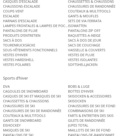
CASQUES D’ESCALADE
CHAUSSETTES & CHAUSSONS
CHAUSSONS-ESCALADE
CHAUSSURES DE RANDONNÉE
COUPE-VENT
COUTEAUX & MULTITOOLS
ESCALADE
GANTS & MOUFLES
HARNAIS D’ESCALADE
SETS DE VIA FERRATA
LAMPES FRONTALES & LAMPES DE POCHE
ISOMATTEN
PANTALONS DE PLUIE
PANTALONS ZIP OFF
PRODUITS D’ENTRETIEN
RAQUETTES-A-NEIGE
SACS À DOS
SACS À DOS DE JOUR
TOURENRUCKSÄCKE
SACS DE COUCHAGE
SOUS-VÊTEMENTS FONCTIONNELS
VAISSELLE & COUVERTS
VESTES D’HIVER
VESTES DE PLUIE
VESTES HARDSHELL
VESTES ISOLANTES
VESTES POLAIRES
SOFTSHELLJACKEN
Sports d’hiver
DVA
BOBS & LUGE
CAGOULES DE SNOWBOARD
BOTTES D’HIVER
CASQUES DE SKI ET MASQUES DE SKI
SKISOCKEN & ACCESSOIRES
CHAUSSETTES & CHAUSSONS
SKISOCKEN
CHAUSSURES DE SKI
CHAUSSURES DE SKI DE FOND
CHAUSSURES DE SKI DE RANDONNÉE
COMBINAISONS DE SKI
COUTEAUX & MULTITOOLS
FARTS & ENTRETIEN DES SKIS
GANTS DE SNOWBOARD
GILETS DE RANDONNÉE
EISHOCKEY
JUPES TOTAL
MASQUES DE SKI
MAILLOTS DE SKI DE FOND
PANTALONS DE SKI
PANTALONS-DE-RANDONNEE