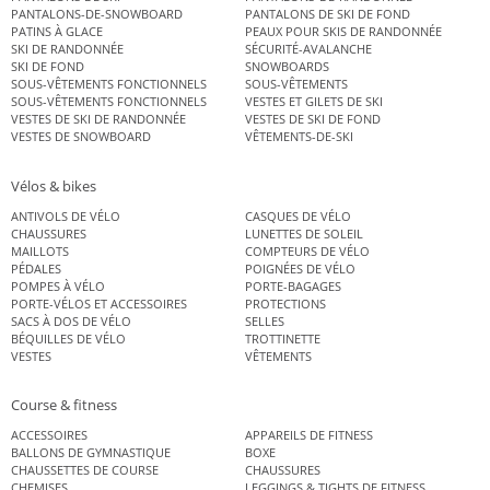
PANTALONS-DE-SNOWBOARD
PANTALONS DE SKI DE FOND
PATINS À GLACE
PEAUX POUR SKIS DE RANDONNÉE
SKI DE RANDONNÉE
SÉCURITÉ-AVALANCHE
SKI DE FOND
SNOWBOARDS
SOUS-VÊTEMENTS FONCTIONNELS
SOUS-VÊTEMENTS
SOUS-VÊTEMENTS FONCTIONNELS
VESTES ET GILETS DE SKI
VESTES DE SKI DE RANDONNÉE
VESTES DE SKI DE FOND
VESTES DE SNOWBOARD
VÊTEMENTS-DE-SKI
Vélos & bikes
ANTIVOLS DE VÉLO
CASQUES DE VÉLO
CHAUSSURES
LUNETTES DE SOLEIL
MAILLOTS
COMPTEURS DE VÉLO
PÉDALES
POIGNÉES DE VÉLO
POMPES À VÉLO
PORTE-BAGAGES
PORTE-VÉLOS ET ACCESSOIRES
PROTECTIONS
SACS À DOS DE VÉLO
SELLES
BÉQUILLES DE VÉLO
TROTTINETTE
VESTES
VÊTEMENTS
Course & fitness
ACCESSOIRES
APPAREILS DE FITNESS
BALLONS DE GYMNASTIQUE
BOXE
CHAUSSETTES DE COURSE
CHAUSSURES
CHEMISES
LEGGINGS & TIGHTS DE FITNESS