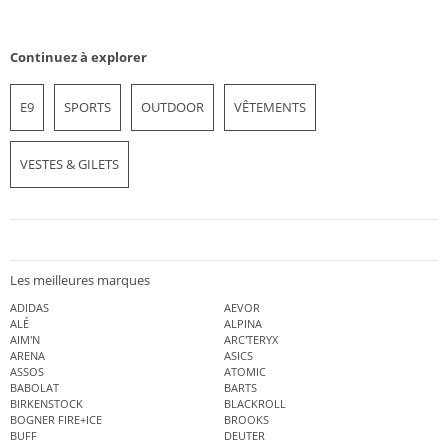
Continuez à explorer
E9
SPORTS
OUTDOOR
VÊTEMENTS
VESTES & GILETS
Les meilleures marques
ADIDAS
AEVOR
ALÉ
ALPINA
AIM'N
ARC'TERYX
ARENA
ASICS
ASSOS
ATOMIC
BABOLAT
BARTS
BIRKENSTOCK
BLACKROLL
BOGNER FIRE+ICE
BROOKS
BUFF
DEUTER