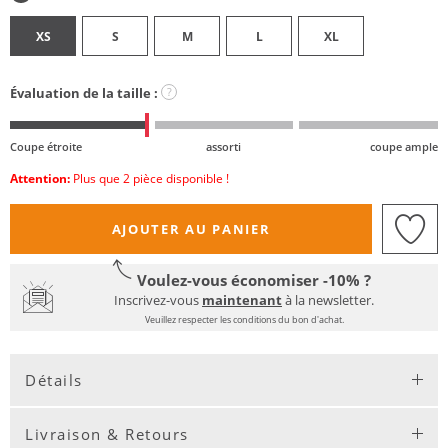
XS
S
M
L
XL
Évaluation de la taille :
?
Coupe étroite
assorti
coupe ample
Attention:
Plus que 2 pièce disponible !
AJOUTER AU PANIER
Voulez-vous économiser -10% ?
Inscrivez-vous
maintenant
à la newsletter.
Veuillez respecter les conditions du bon d'achat.
Détails
Livraison & Retours