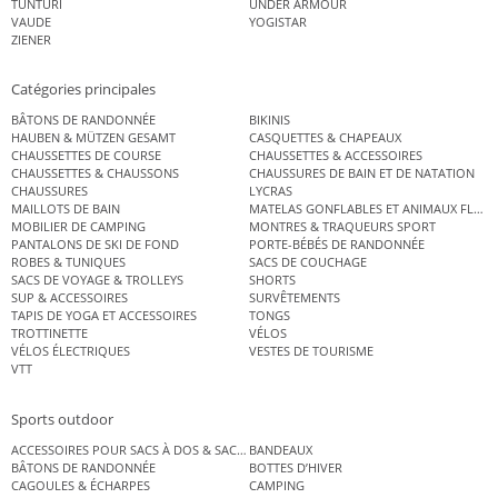
TUNTURI
UNDER ARMOUR
VAUDE
YOGISTAR
ZIENER
Catégories principales
BÂTONS DE RANDONNÉE
BIKINIS
HAUBEN & MÜTZEN GESAMT
CASQUETTES & CHAPEAUX
CHAUSSETTES DE COURSE
CHAUSSETTES & ACCESSOIRES
CHAUSSETTES & CHAUSSONS
CHAUSSURES DE BAIN ET DE NATATION
CHAUSSURES
LYCRAS
MAILLOTS DE BAIN
MATELAS GONFLABLES ET ANIMAUX FLOT
MOBILIER DE CAMPING
MONTRES & TRAQUEURS SPORT
PANTALONS DE SKI DE FOND
PORTE-BÉBÉS DE RANDONNÉE
ROBES & TUNIQUES
SACS DE COUCHAGE
SACS DE VOYAGE & TROLLEYS
SHORTS
SUP & ACCESSOIRES
SURVÊTEMENTS
TAPIS DE YOGA ET ACCESSOIRES
TONGS
TROTTINETTE
VÉLOS
VÉLOS ÉLECTRIQUES
VESTES DE TOURISME
VTT
Sports outdoor
ACCESSOIRES POUR SACS À DOS & SACS ÉTANCHES
BANDEAUX
BÂTONS DE RANDONNÉE
BOTTES D’HIVER
CAGOULES & ÉCHARPES
CAMPING