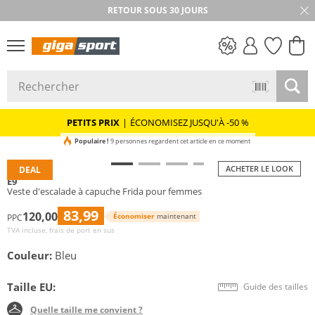
RETOUR SOUS 30 JOURS
PETITS PRIX
PETITS PRIX
|
ÉCONOMISEZ JUSQU'À -50 %
Populaire !
9 personnes regardent cet article en ce moment
ACHETER LE LOOK
DEAL
E9
Veste d'escalade à capuche Frida pour femmes
83,99
120,00
Économiser
maintenant
PPC
TVA incluse, frais de port en sus
Couleur:
Bleu
Taille EU:
Guide des tailles
Quelle taille me convient ?