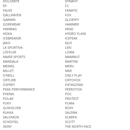
DOLOMITE
DYNAFIT
E9
F2
FALKE
FANATIC
FJÄLLRÄVEN
FOX
GARMIN
GLORYFY
GOREWEAR
HAMMER
HANWAG
HEAD
HOKA
HYDRO FLASK
ICEBREAKER
ICEPEAK
JAKO
KJUS
LA SPORTIVA
LEKI
LÖFFLER
LOWA
MAIER SPORTS
MAMMUT
MANDALA
MARTINI
MEINDL
MERU
MILLET
NIKE
O'NEILL
ONLY PLAY
ORTLIEB
ORTOVOX
OSPREY
PATAGONIA
PEAK PERFORMANCE
PEEROTON
PHENIX
POC
POLAR
PROTEST
PUKY
PUMA
QUIKSILVER
ROXY
RUKKA
SALEWA
SALOMON
SCARPA
SCHÖFFEL
SCOTT
SKINY
THE NORTH FACE