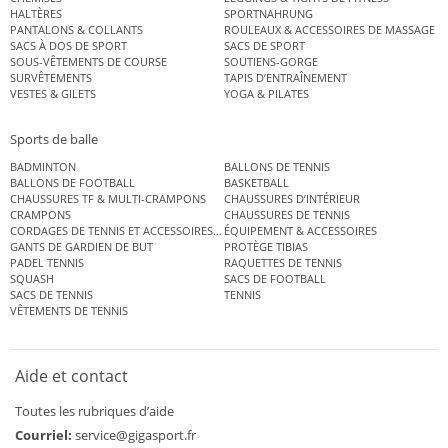
HALTÈRES
SPORTNAHRUNG
PANTALONS & COLLANTS
ROULEAUX & ACCESSOIRES DE MASSAGE
SACS À DOS DE SPORT
SACS DE SPORT
SOUS-VÊTEMENTS DE COURSE
SOUTIENS-GORGE
SURVÊTEMENTS
TAPIS D’ENTRAÎNEMENT
VESTES & GILETS
YOGA & PILATES
Sports de balle
BADMINTON
BALLONS DE TENNIS
BALLONS DE FOOTBALL
BASKETBALL
CHAUSSURES TF & MULTI-CRAMPONS
CHAUSSURES D’INTÉRIEUR
CRAMPONS
CHAUSSURES DE TENNIS
CORDAGES DE TENNIS ET ACCESSOIRES DE TENNIS
ÉQUIPEMENT & ACCESSOIRES
GANTS DE GARDIEN DE BUT
PROTÈGE TIBIAS
PADEL TENNIS
RAQUETTES DE TENNIS
SQUASH
SACS DE FOOTBALL
SACS DE TENNIS
TENNIS
VÊTEMENTS DE TENNIS
Aide et contact
Toutes les rubriques d’aide
Courriel:
service@gigasport.fr