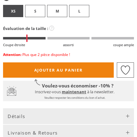
XS
S
M
L
Évaluation de la taille :
?
Coupe étroite
assorti
coupe ample
Attention:
Plus que 2 pièce disponible !
AJOUTER AU PANIER
Voulez-vous économiser -10% ?
Inscrivez-vous
maintenant
à la newsletter.
Veuillez respecter les conditions du bon d'achat.
Détails
Livraison & Retours