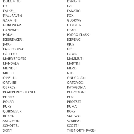
DOLOMITE
DYNAFIT
E9
F2
FALKE
FANATIC
FJÄLLRÄVEN
FOX
GARMIN
GLORYFY
GOREWEAR
HAMMER
HANWAG
HEAD
HOKA
HYDRO FLASK
ICEBREAKER
ICEPEAK
JAKO
KJUS
LA SPORTIVA
LEKI
LÖFFLER
LOWA
MAIER SPORTS
MAMMUT
MANDALA
MARTINI
MEINDL
MERU
MILLET
NIKE
O'NEILL
ONLY PLAY
ORTLIEB
ORTOVOX
OSPREY
PATAGONIA
PEAK PERFORMANCE
PEEROTON
PHENIX
POC
POLAR
PROTEST
PUKY
PUMA
QUIKSILVER
ROXY
RUKKA
SALEWA
SALOMON
SCARPA
SCHÖFFEL
SCOTT
SKINY
THE NORTH FACE