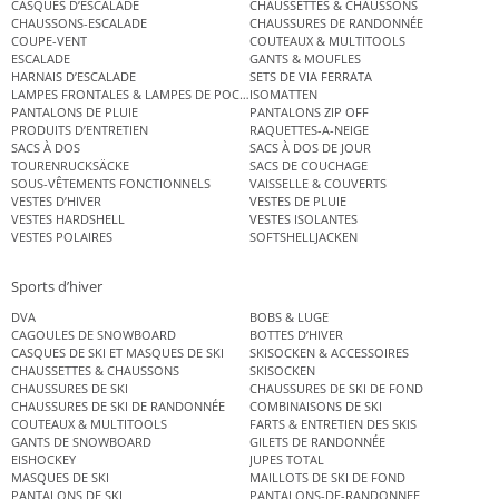
CASQUES D’ESCALADE
CHAUSSETTES & CHAUSSONS
CHAUSSONS-ESCALADE
CHAUSSURES DE RANDONNÉE
COUPE-VENT
COUTEAUX & MULTITOOLS
ESCALADE
GANTS & MOUFLES
HARNAIS D’ESCALADE
SETS DE VIA FERRATA
LAMPES FRONTALES & LAMPES DE POCHE
ISOMATTEN
PANTALONS DE PLUIE
PANTALONS ZIP OFF
PRODUITS D’ENTRETIEN
RAQUETTES-A-NEIGE
SACS À DOS
SACS À DOS DE JOUR
TOURENRUCKSÄCKE
SACS DE COUCHAGE
SOUS-VÊTEMENTS FONCTIONNELS
VAISSELLE & COUVERTS
VESTES D’HIVER
VESTES DE PLUIE
VESTES HARDSHELL
VESTES ISOLANTES
VESTES POLAIRES
SOFTSHELLJACKEN
Sports d’hiver
DVA
BOBS & LUGE
CAGOULES DE SNOWBOARD
BOTTES D’HIVER
CASQUES DE SKI ET MASQUES DE SKI
SKISOCKEN & ACCESSOIRES
CHAUSSETTES & CHAUSSONS
SKISOCKEN
CHAUSSURES DE SKI
CHAUSSURES DE SKI DE FOND
CHAUSSURES DE SKI DE RANDONNÉE
COMBINAISONS DE SKI
COUTEAUX & MULTITOOLS
FARTS & ENTRETIEN DES SKIS
GANTS DE SNOWBOARD
GILETS DE RANDONNÉE
EISHOCKEY
JUPES TOTAL
MASQUES DE SKI
MAILLOTS DE SKI DE FOND
PANTALONS DE SKI
PANTALONS-DE-RANDONNEE