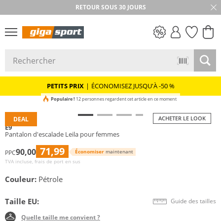
RETOUR SOUS 30 JOURS
PETITS PRIX
PETITS PRIX
|
ÉCONOMISEZ JUSQU'À -50 %
Populaire !
12 personnes regardent cet article en ce moment
ACHETER LE LOOK
DEAL
E9
Pantalon d'escalade Leila pour femmes
71,99
90,00
Économiser
maintenant
PPC
TVA incluse, frais de port en sus
Couleur:
Pétrole
Taille EU:
Guide des tailles
Quelle taille me convient ?