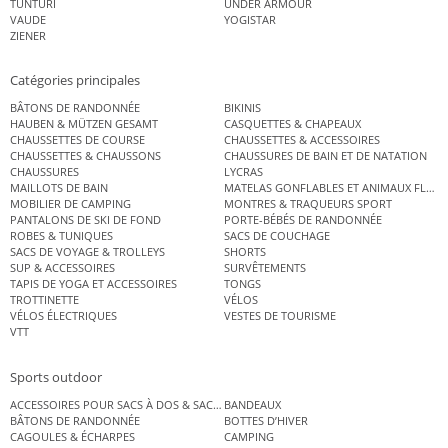
TUNTURI
UNDER ARMOUR
VAUDE
YOGISTAR
ZIENER
Catégories principales
BÂTONS DE RANDONNÉE
BIKINIS
HAUBEN & MÜTZEN GESAMT
CASQUETTES & CHAPEAUX
CHAUSSETTES DE COURSE
CHAUSSETTES & ACCESSOIRES
CHAUSSETTES & CHAUSSONS
CHAUSSURES DE BAIN ET DE NATATION
CHAUSSURES
LYCRAS
MAILLOTS DE BAIN
MATELAS GONFLABLES ET ANIMAUX FLOT
MOBILIER DE CAMPING
MONTRES & TRAQUEURS SPORT
PANTALONS DE SKI DE FOND
PORTE-BÉBÉS DE RANDONNÉE
ROBES & TUNIQUES
SACS DE COUCHAGE
SACS DE VOYAGE & TROLLEYS
SHORTS
SUP & ACCESSOIRES
SURVÊTEMENTS
TAPIS DE YOGA ET ACCESSOIRES
TONGS
TROTTINETTE
VÉLOS
VÉLOS ÉLECTRIQUES
VESTES DE TOURISME
VTT
Sports outdoor
ACCESSOIRES POUR SACS À DOS & SACS ÉTANCHES
BANDEAUX
BÂTONS DE RANDONNÉE
BOTTES D’HIVER
CAGOULES & ÉCHARPES
CAMPING