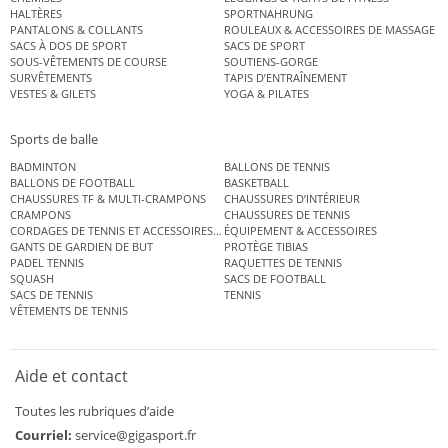
HALTÈRES
SPORTNAHRUNG
PANTALONS & COLLANTS
ROULEAUX & ACCESSOIRES DE MASSAGE
SACS À DOS DE SPORT
SACS DE SPORT
SOUS-VÊTEMENTS DE COURSE
SOUTIENS-GORGE
SURVÊTEMENTS
TAPIS D’ENTRAÎNEMENT
VESTES & GILETS
YOGA & PILATES
Sports de balle
BADMINTON
BALLONS DE TENNIS
BALLONS DE FOOTBALL
BASKETBALL
CHAUSSURES TF & MULTI-CRAMPONS
CHAUSSURES D’INTÉRIEUR
CRAMPONS
CHAUSSURES DE TENNIS
CORDAGES DE TENNIS ET ACCESSOIRES DE TENNIS
ÉQUIPEMENT & ACCESSOIRES
GANTS DE GARDIEN DE BUT
PROTÈGE TIBIAS
PADEL TENNIS
RAQUETTES DE TENNIS
SQUASH
SACS DE FOOTBALL
SACS DE TENNIS
TENNIS
VÊTEMENTS DE TENNIS
Aide et contact
Toutes les rubriques d’aide
Courriel:
service@gigasport.fr