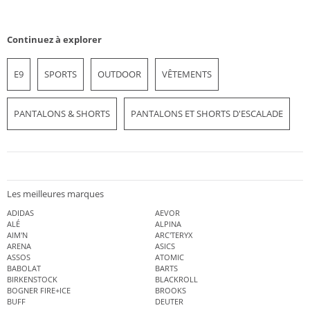
Continuez à explorer
E9
SPORTS
OUTDOOR
VÊTEMENTS
PANTALONS & SHORTS
PANTALONS ET SHORTS D'ESCALADE
Les meilleures marques
ADIDAS
AEVOR
ALÉ
ALPINA
AIM'N
ARC'TERYX
ARENA
ASICS
ASSOS
ATOMIC
BABOLAT
BARTS
BIRKENSTOCK
BLACKROLL
BOGNER FIRE+ICE
BROOKS
BUFF
DEUTER