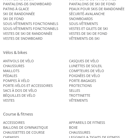
PANTALONS-DE-SNOWBOARD
PANTALONS DE SKI DE FOND
PATINS À GLACE
PEAUX POUR SKIS DE RANDONNÉE
SKI DE RANDONNÉE
SÉCURITÉ-AVALANCHE
SKI DE FOND
SNOWBOARDS
SOUS-VÊTEMENTS FONCTIONNELS
SOUS-VÊTEMENTS
SOUS-VÊTEMENTS FONCTIONNELS
VESTES ET GILETS DE SKI
VESTES DE SKI DE RANDONNÉE
VESTES DE SKI DE FOND
VESTES DE SNOWBOARD
VÊTEMENTS-DE-SKI
Vélos & bikes
ANTIVOLS DE VÉLO
CASQUES DE VÉLO
CHAUSSURES
LUNETTES DE SOLEIL
MAILLOTS
COMPTEURS DE VÉLO
PÉDALES
POIGNÉES DE VÉLO
POMPES À VÉLO
PORTE-BAGAGES
PORTE-VÉLOS ET ACCESSOIRES
PROTECTIONS
SACS À DOS DE VÉLO
SELLES
BÉQUILLES DE VÉLO
TROTTINETTE
VESTES
VÊTEMENTS
Course & fitness
ACCESSOIRES
APPAREILS DE FITNESS
BALLONS DE GYMNASTIQUE
BOXE
CHAUSSETTES DE COURSE
CHAUSSURES
CHEMISES
LEGGINGS & TIGHTS DE FITNESS