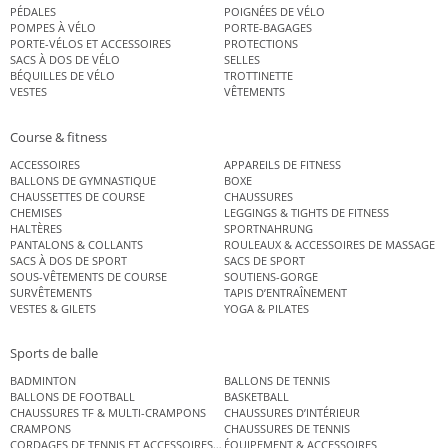
PÉDALES
POIGNÉES DE VÉLO
POMPES À VÉLO
PORTE-BAGAGES
PORTE-VÉLOS ET ACCESSOIRES
PROTECTIONS
SACS À DOS DE VÉLO
SELLES
BÉQUILLES DE VÉLO
TROTTINETTE
VESTES
VÊTEMENTS
Course & fitness
ACCESSOIRES
APPAREILS DE FITNESS
BALLONS DE GYMNASTIQUE
BOXE
CHAUSSETTES DE COURSE
CHAUSSURES
CHEMISES
LEGGINGS & TIGHTS DE FITNESS
HALTÈRES
SPORTNAHRUNG
PANTALONS & COLLANTS
ROULEAUX & ACCESSOIRES DE MASSAGE
SACS À DOS DE SPORT
SACS DE SPORT
SOUS-VÊTEMENTS DE COURSE
SOUTIENS-GORGE
SURVÊTEMENTS
TAPIS D’ENTRAÎNEMENT
VESTES & GILETS
YOGA & PILATES
Sports de balle
BADMINTON
BALLONS DE TENNIS
BALLONS DE FOOTBALL
BASKETBALL
CHAUSSURES TF & MULTI-CRAMPONS
CHAUSSURES D’INTÉRIEUR
CRAMPONS
CHAUSSURES DE TENNIS
CORDAGES DE TENNIS ET ACCESSOIRES DE TENNIS
ÉQUIPEMENT & ACCESSOIRES