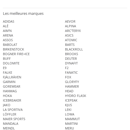
Les meilleures marques
ADIDAS
AEVOR
ALÉ
ALPINA
AIM'N
ARC'TERYX
ARENA
ASICS
ASSOS
ATOMIC
BABOLAT
BARTS
BIRKENSTOCK
BLACKROLL
BOGNER FIRE+ICE
BROOKS
BUFF
DEUTER
DOLOMITE
DYNAFIT
E9
F2
FALKE
FANATIC
FJÄLLRÄVEN
FOX
GARMIN
GLORYFY
GOREWEAR
HAMMER
HANWAG
HEAD
HOKA
HYDRO FLASK
ICEBREAKER
ICEPEAK
JAKO
KJUS
LA SPORTIVA
LEKI
LÖFFLER
LOWA
MAIER SPORTS
MAMMUT
MANDALA
MARTINI
MEINDL
MERU