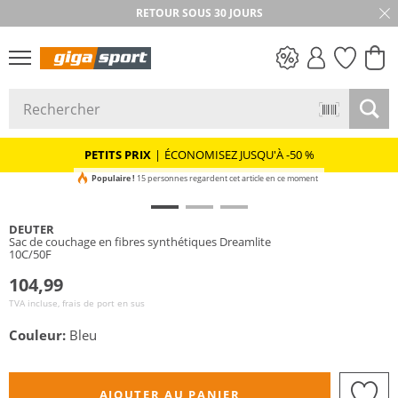
RETOUR SOUS 30 JOURS
PETITS PRIX
PETITS PRIX
|
ÉCONOMISEZ JUSQU'À -50 %
Populaire !
15 personnes regardent cet article en ce moment
DEUTER
Sac de couchage en fibres synthétiques Dreamlite
10C/50F
104,99
TVA incluse, frais de port en sus
Couleur:
Bleu
AJOUTER AU PANIER