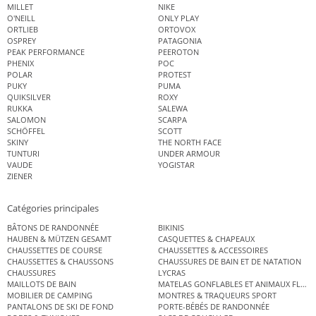
MILLET
NIKE
O'NEILL
ONLY PLAY
ORTLIEB
ORTOVOX
OSPREY
PATAGONIA
PEAK PERFORMANCE
PEEROTON
PHENIX
POC
POLAR
PROTEST
PUKY
PUMA
QUIKSILVER
ROXY
RUKKA
SALEWA
SALOMON
SCARPA
SCHÖFFEL
SCOTT
SKINY
THE NORTH FACE
TUNTURI
UNDER ARMOUR
VAUDE
YOGISTAR
ZIENER
Catégories principales
BÂTONS DE RANDONNÉE
BIKINIS
HAUBEN & MÜTZEN GESAMT
CASQUETTES & CHAPEAUX
CHAUSSETTES DE COURSE
CHAUSSETTES & ACCESSOIRES
CHAUSSETTES & CHAUSSONS
CHAUSSURES DE BAIN ET DE NATATION
CHAUSSURES
LYCRAS
MAILLOTS DE BAIN
MATELAS GONFLABLES ET ANIMAUX FLOT
MOBILIER DE CAMPING
MONTRES & TRAQUEURS SPORT
PANTALONS DE SKI DE FOND
PORTE-BÉBÉS DE RANDONNÉE