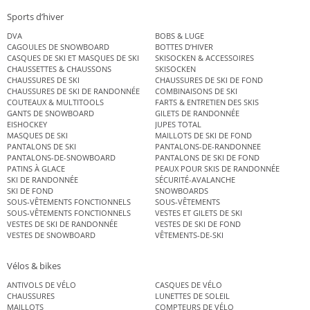
Sports d’hiver
DVA
BOBS & LUGE
CAGOULES DE SNOWBOARD
BOTTES D’HIVER
CASQUES DE SKI ET MASQUES DE SKI
SKISOCKEN & ACCESSOIRES
CHAUSSETTES & CHAUSSONS
SKISOCKEN
CHAUSSURES DE SKI
CHAUSSURES DE SKI DE FOND
CHAUSSURES DE SKI DE RANDONNÉE
COMBINAISONS DE SKI
COUTEAUX & MULTITOOLS
FARTS & ENTRETIEN DES SKIS
GANTS DE SNOWBOARD
GILETS DE RANDONNÉE
EISHOCKEY
JUPES TOTAL
MASQUES DE SKI
MAILLOTS DE SKI DE FOND
PANTALONS DE SKI
PANTALONS-DE-RANDONNEE
PANTALONS-DE-SNOWBOARD
PANTALONS DE SKI DE FOND
PATINS À GLACE
PEAUX POUR SKIS DE RANDONNÉE
SKI DE RANDONNÉE
SÉCURITÉ-AVALANCHE
SKI DE FOND
SNOWBOARDS
SOUS-VÊTEMENTS FONCTIONNELS
SOUS-VÊTEMENTS
SOUS-VÊTEMENTS FONCTIONNELS
VESTES ET GILETS DE SKI
VESTES DE SKI DE RANDONNÉE
VESTES DE SKI DE FOND
VESTES DE SNOWBOARD
VÊTEMENTS-DE-SKI
Vélos & bikes
ANTIVOLS DE VÉLO
CASQUES DE VÉLO
CHAUSSURES
LUNETTES DE SOLEIL
MAILLOTS
COMPTEURS DE VÉLO