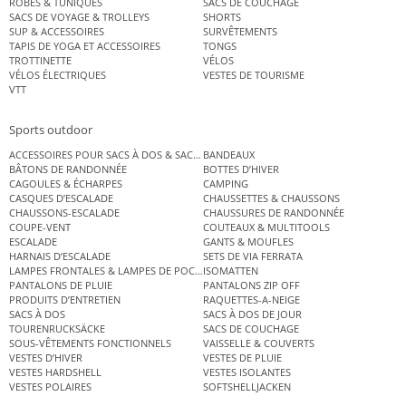
ROBES & TUNIQUES
SACS DE COUCHAGE
SACS DE VOYAGE & TROLLEYS
SHORTS
SUP & ACCESSOIRES
SURVÊTEMENTS
TAPIS DE YOGA ET ACCESSOIRES
TONGS
TROTTINETTE
VÉLOS
VÉLOS ÉLECTRIQUES
VESTES DE TOURISME
VTT
Sports outdoor
ACCESSOIRES POUR SACS À DOS & SACS ÉTANCHES
BANDEAUX
BÂTONS DE RANDONNÉE
BOTTES D’HIVER
CAGOULES & ÉCHARPES
CAMPING
CASQUES D’ESCALADE
CHAUSSETTES & CHAUSSONS
CHAUSSONS-ESCALADE
CHAUSSURES DE RANDONNÉE
COUPE-VENT
COUTEAUX & MULTITOOLS
ESCALADE
GANTS & MOUFLES
HARNAIS D’ESCALADE
SETS DE VIA FERRATA
LAMPES FRONTALES & LAMPES DE POCHE
ISOMATTEN
PANTALONS DE PLUIE
PANTALONS ZIP OFF
PRODUITS D’ENTRETIEN
RAQUETTES-A-NEIGE
SACS À DOS
SACS À DOS DE JOUR
TOURENRUCKSÄCKE
SACS DE COUCHAGE
SOUS-VÊTEMENTS FONCTIONNELS
VAISSELLE & COUVERTS
VESTES D’HIVER
VESTES DE PLUIE
VESTES HARDSHELL
VESTES ISOLANTES
VESTES POLAIRES
SOFTSHELLJACKEN