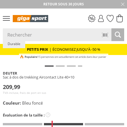
RETOUR SOUS 30 JOURS
PETITS PRIX
Durable
PETITS PRIX
|
ÉCONOMISEZ JUSQU'À -50 %
Populaire !
5 personnes ont actuellement cet article dans leur panier
DEUTER
Sac à dos de trekking Aircontact Lite 40+10
209,99
TVA incluse, frais de port en sus
Couleur:
Bleu foncé
Évaluation de la taille :
?