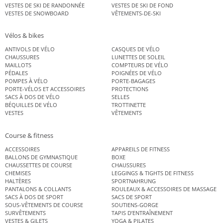
VESTES DE SKI DE RANDONNÉE
VESTES DE SKI DE FOND
VESTES DE SNOWBOARD
VÊTEMENTS-DE-SKI
Vélos & bikes
ANTIVOLS DE VÉLO
CASQUES DE VÉLO
CHAUSSURES
LUNETTES DE SOLEIL
MAILLOTS
COMPTEURS DE VÉLO
PÉDALES
POIGNÉES DE VÉLO
POMPES À VÉLO
PORTE-BAGAGES
PORTE-VÉLOS ET ACCESSOIRES
PROTECTIONS
SACS À DOS DE VÉLO
SELLES
BÉQUILLES DE VÉLO
TROTTINETTE
VESTES
VÊTEMENTS
Course & fitness
ACCESSOIRES
APPAREILS DE FITNESS
BALLONS DE GYMNASTIQUE
BOXE
CHAUSSETTES DE COURSE
CHAUSSURES
CHEMISES
LEGGINGS & TIGHTS DE FITNESS
HALTÈRES
SPORTNAHRUNG
PANTALONS & COLLANTS
ROULEAUX & ACCESSOIRES DE MASSAGE
SACS À DOS DE SPORT
SACS DE SPORT
SOUS-VÊTEMENTS DE COURSE
SOUTIENS-GORGE
SURVÊTEMENTS
TAPIS D’ENTRAÎNEMENT
VESTES & GILETS
YOGA & PILATES