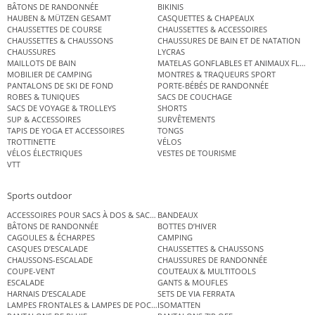
BÂTONS DE RANDONNÉE
BIKINIS
HAUBEN & MÜTZEN GESAMT
CASQUETTES & CHAPEAUX
CHAUSSETTES DE COURSE
CHAUSSETTES & ACCESSOIRES
CHAUSSETTES & CHAUSSONS
CHAUSSURES DE BAIN ET DE NATATION
CHAUSSURES
LYCRAS
MAILLOTS DE BAIN
MATELAS GONFLABLES ET ANIMAUX FLOT
MOBILIER DE CAMPING
MONTRES & TRAQUEURS SPORT
PANTALONS DE SKI DE FOND
PORTE-BÉBÉS DE RANDONNÉE
ROBES & TUNIQUES
SACS DE COUCHAGE
SACS DE VOYAGE & TROLLEYS
SHORTS
SUP & ACCESSOIRES
SURVÊTEMENTS
TAPIS DE YOGA ET ACCESSOIRES
TONGS
TROTTINETTE
VÉLOS
VÉLOS ÉLECTRIQUES
VESTES DE TOURISME
VTT
Sports outdoor
ACCESSOIRES POUR SACS À DOS & SACS ÉTANCHES
BANDEAUX
BÂTONS DE RANDONNÉE
BOTTES D’HIVER
CAGOULES & ÉCHARPES
CAMPING
CASQUES D’ESCALADE
CHAUSSETTES & CHAUSSONS
CHAUSSONS-ESCALADE
CHAUSSURES DE RANDONNÉE
COUPE-VENT
COUTEAUX & MULTITOOLS
ESCALADE
GANTS & MOUFLES
HARNAIS D’ESCALADE
SETS DE VIA FERRATA
LAMPES FRONTALES & LAMPES DE POCHE
ISOMATTEN