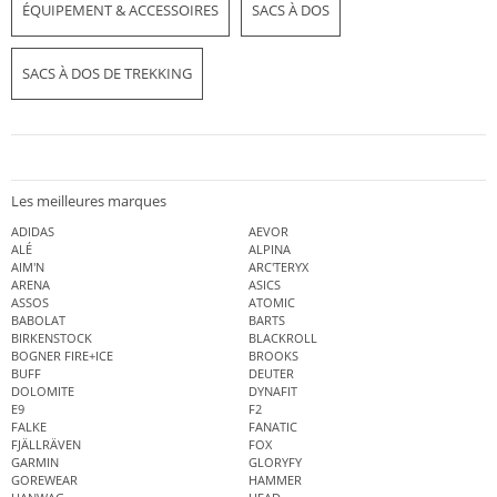
ÉQUIPEMENT & ACCESSOIRES
SACS À DOS
SACS À DOS DE TREKKING
Les meilleures marques
ADIDAS
AEVOR
ALÉ
ALPINA
AIM'N
ARC'TERYX
ARENA
ASICS
ASSOS
ATOMIC
BABOLAT
BARTS
BIRKENSTOCK
BLACKROLL
BOGNER FIRE+ICE
BROOKS
BUFF
DEUTER
DOLOMITE
DYNAFIT
E9
F2
FALKE
FANATIC
FJÄLLRÄVEN
FOX
GARMIN
GLORYFY
GOREWEAR
HAMMER