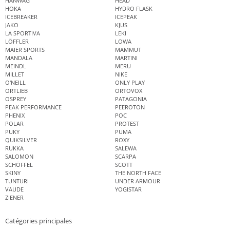
HANWAG
HEAD
HOKA
HYDRO FLASK
ICEBREAKER
ICEPEAK
JAKO
KJUS
LA SPORTIVA
LEKI
LÖFFLER
LOWA
MAIER SPORTS
MAMMUT
MANDALA
MARTINI
MEINDL
MERU
MILLET
NIKE
O'NEILL
ONLY PLAY
ORTLIEB
ORTOVOX
OSPREY
PATAGONIA
PEAK PERFORMANCE
PEEROTON
PHENIX
POC
POLAR
PROTEST
PUKY
PUMA
QUIKSILVER
ROXY
RUKKA
SALEWA
SALOMON
SCARPA
SCHÖFFEL
SCOTT
SKINY
THE NORTH FACE
TUNTURI
UNDER ARMOUR
VAUDE
YOGISTAR
ZIENER
Catégories principales