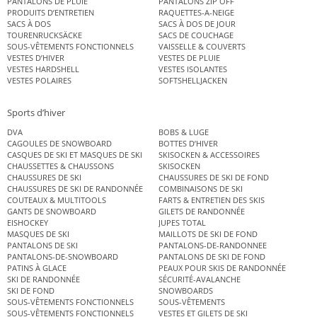
PANTALONS DE PLUIE
PANTALONS ZIP OFF
PRODUITS D’ENTRETIEN
RAQUETTES-A-NEIGE
SACS À DOS
SACS À DOS DE JOUR
TOURENRUCKSÄCKE
SACS DE COUCHAGE
SOUS-VÊTEMENTS FONCTIONNELS
VAISSELLE & COUVERTS
VESTES D’HIVER
VESTES DE PLUIE
VESTES HARDSHELL
VESTES ISOLANTES
VESTES POLAIRES
SOFTSHELLJACKEN
Sports d’hiver
DVA
BOBS & LUGE
CAGOULES DE SNOWBOARD
BOTTES D’HIVER
CASQUES DE SKI ET MASQUES DE SKI
SKISOCKEN & ACCESSOIRES
CHAUSSETTES & CHAUSSONS
SKISOCKEN
CHAUSSURES DE SKI
CHAUSSURES DE SKI DE FOND
CHAUSSURES DE SKI DE RANDONNÉE
COMBINAISONS DE SKI
COUTEAUX & MULTITOOLS
FARTS & ENTRETIEN DES SKIS
GANTS DE SNOWBOARD
GILETS DE RANDONNÉE
EISHOCKEY
JUPES TOTAL
MASQUES DE SKI
MAILLOTS DE SKI DE FOND
PANTALONS DE SKI
PANTALONS-DE-RANDONNEE
PANTALONS-DE-SNOWBOARD
PANTALONS DE SKI DE FOND
PATINS À GLACE
PEAUX POUR SKIS DE RANDONNÉE
SKI DE RANDONNÉE
SÉCURITÉ-AVALANCHE
SKI DE FOND
SNOWBOARDS
SOUS-VÊTEMENTS FONCTIONNELS
SOUS-VÊTEMENTS
SOUS-VÊTEMENTS FONCTIONNELS
VESTES ET GILETS DE SKI