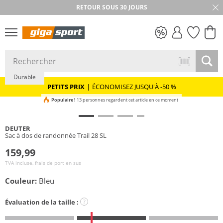
RETOUR SOUS 30 JOURS
PETITS PRIX
Durable
PETITS PRIX
|
ÉCONOMISEZ JUSQU'À -50 %
Populaire !
13 personnes regardent cet article en ce moment
DEUTER
Sac à dos de randonnée Trail 28 SL
159,99
TVA incluse, frais de port en sus
Couleur:
Bleu
Évaluation de la taille :
?