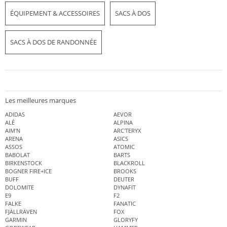
ÉQUIPEMENT & ACCESSOIRES
SACS À DOS
SACS À DOS DE RANDONNÉE
Les meilleures marques
ADIDAS
AEVOR
ALÉ
ALPINA
AIM'N
ARC'TERYX
ARENA
ASICS
ASSOS
ATOMIC
BABOLAT
BARTS
BIRKENSTOCK
BLACKROLL
BOGNER FIRE+ICE
BROOKS
BUFF
DEUTER
DOLOMITE
DYNAFIT
E9
F2
FALKE
FANATIC
FJÄLLRÄVEN
FOX
GARMIN
GLORYFY