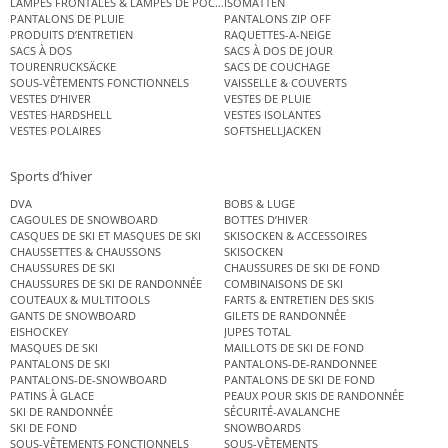
LAMPES FRONTALES & LAMPES DE POCHE
ISOMATTEN
PANTALONS DE PLUIE
PANTALONS ZIP OFF
PRODUITS D’ENTRETIEN
RAQUETTES-A-NEIGE
SACS À DOS
SACS À DOS DE JOUR
TOURENRUCKSÄCKE
SACS DE COUCHAGE
SOUS-VÊTEMENTS FONCTIONNELS
VAISSELLE & COUVERTS
VESTES D’HIVER
VESTES DE PLUIE
VESTES HARDSHELL
VESTES ISOLANTES
VESTES POLAIRES
SOFTSHELLJACKEN
Sports d’hiver
DVA
BOBS & LUGE
CAGOULES DE SNOWBOARD
BOTTES D’HIVER
CASQUES DE SKI ET MASQUES DE SKI
SKISOCKEN & ACCESSOIRES
CHAUSSETTES & CHAUSSONS
SKISOCKEN
CHAUSSURES DE SKI
CHAUSSURES DE SKI DE FOND
CHAUSSURES DE SKI DE RANDONNÉE
COMBINAISONS DE SKI
COUTEAUX & MULTITOOLS
FARTS & ENTRETIEN DES SKIS
GANTS DE SNOWBOARD
GILETS DE RANDONNÉE
EISHOCKEY
JUPES TOTAL
MASQUES DE SKI
MAILLOTS DE SKI DE FOND
PANTALONS DE SKI
PANTALONS-DE-RANDONNEE
PANTALONS-DE-SNOWBOARD
PANTALONS DE SKI DE FOND
PATINS À GLACE
PEAUX POUR SKIS DE RANDONNÉE
SKI DE RANDONNÉE
SÉCURITÉ-AVALANCHE
SKI DE FOND
SNOWBOARDS
SOUS-VÊTEMENTS FONCTIONNELS
SOUS-VÊTEMENTS