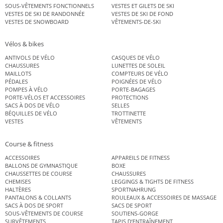
SOUS-VÊTEMENTS FONCTIONNELS
VESTES ET GILETS DE SKI
VESTES DE SKI DE RANDONNÉE
VESTES DE SKI DE FOND
VESTES DE SNOWBOARD
VÊTEMENTS-DE-SKI
Vélos & bikes
ANTIVOLS DE VÉLO
CASQUES DE VÉLO
CHAUSSURES
LUNETTES DE SOLEIL
MAILLOTS
COMPTEURS DE VÉLO
PÉDALES
POIGNÉES DE VÉLO
POMPES À VÉLO
PORTE-BAGAGES
PORTE-VÉLOS ET ACCESSOIRES
PROTECTIONS
SACS À DOS DE VÉLO
SELLES
BÉQUILLES DE VÉLO
TROTTINETTE
VESTES
VÊTEMENTS
Course & fitness
ACCESSOIRES
APPAREILS DE FITNESS
BALLONS DE GYMNASTIQUE
BOXE
CHAUSSETTES DE COURSE
CHAUSSURES
CHEMISES
LEGGINGS & TIGHTS DE FITNESS
HALTÈRES
SPORTNAHRUNG
PANTALONS & COLLANTS
ROULEAUX & ACCESSOIRES DE MASSAGE
SACS À DOS DE SPORT
SACS DE SPORT
SOUS-VÊTEMENTS DE COURSE
SOUTIENS-GORGE
SURVÊTEMENTS
TAPIS D’ENTRAÎNEMENT