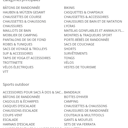
BÂTONS DE RANDONNÉE
BIKINIS
HAUBEN & MÜTZEN GESAMT
CASQUETTES & CHAPEAUX
CHAUSSETTES DE COURSE
CHAUSSETTES & ACCESSOIRES
CHAUSSETTES & CHAUSSONS
CHAUSSURES DE BAIN ET DE NATATION
CHAUSSURES
LYCRAS
MAILLOTS DE BAIN
MATELAS GONFLABLES ET ANIMAUX FLOT
MOBILIER DE CAMPING
MONTRES & TRAQUEURS SPORT
PANTALONS DE SKI DE FOND
PORTE-BÉBÉS DE RANDONNÉE
ROBES & TUNIQUES
SACS DE COUCHAGE
SACS DE VOYAGE & TROLLEYS
SHORTS
SUP & ACCESSOIRES
SURVÊTEMENTS
TAPIS DE YOGA ET ACCESSOIRES
TONGS
TROTTINETTE
VÉLOS
VÉLOS ÉLECTRIQUES
VESTES DE TOURISME
VTT
Sports outdoor
ACCESSOIRES POUR SACS À DOS & SACS ÉTANCHES
BANDEAUX
BÂTONS DE RANDONNÉE
BOTTES D’HIVER
CAGOULES & ÉCHARPES
CAMPING
CASQUES D’ESCALADE
CHAUSSETTES & CHAUSSONS
CHAUSSONS-ESCALADE
CHAUSSURES DE RANDONNÉE
COUPE-VENT
COUTEAUX & MULTITOOLS
ESCALADE
GANTS & MOUFLES
HARNAIS D’ESCALADE
SETS DE VIA FERRATA