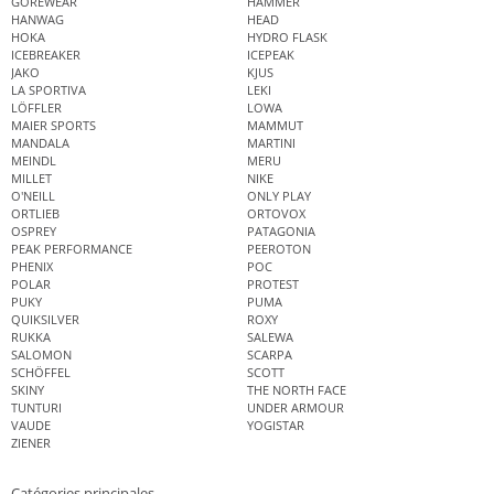
GOREWEAR
HAMMER
HANWAG
HEAD
HOKA
HYDRO FLASK
ICEBREAKER
ICEPEAK
JAKO
KJUS
LA SPORTIVA
LEKI
LÖFFLER
LOWA
MAIER SPORTS
MAMMUT
MANDALA
MARTINI
MEINDL
MERU
MILLET
NIKE
O'NEILL
ONLY PLAY
ORTLIEB
ORTOVOX
OSPREY
PATAGONIA
PEAK PERFORMANCE
PEEROTON
PHENIX
POC
POLAR
PROTEST
PUKY
PUMA
QUIKSILVER
ROXY
RUKKA
SALEWA
SALOMON
SCARPA
SCHÖFFEL
SCOTT
SKINY
THE NORTH FACE
TUNTURI
UNDER ARMOUR
VAUDE
YOGISTAR
ZIENER
Catégories principales