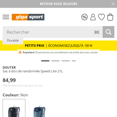
RETOUR SOUS 30 JOURS
PETITS PRIX
Durable
PETITS PRIX
|
ÉCONOMISEZ JUSQU'À -50 %
Populaire !
8 personnes ont actuellement cet article dans leur panier
DEUTER
Sac à dos de randonnée Speed Lite 21L
84,99
TVA incluse, frais de port en sus
Couleur:
Noir