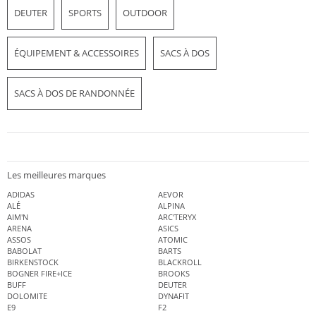
DEUTER
SPORTS
OUTDOOR
ÉQUIPEMENT & ACCESSOIRES
SACS À DOS
SACS À DOS DE RANDONNÉE
Les meilleures marques
ADIDAS
AEVOR
ALÉ
ALPINA
AIM'N
ARC'TERYX
ARENA
ASICS
ASSOS
ATOMIC
BABOLAT
BARTS
BIRKENSTOCK
BLACKROLL
BOGNER FIRE+ICE
BROOKS
BUFF
DEUTER
DOLOMITE
DYNAFIT
E9
F2