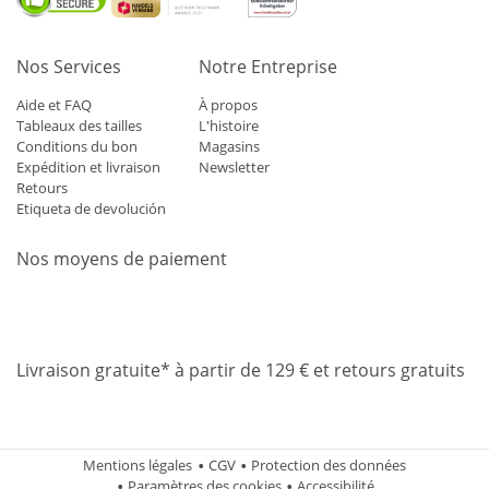
Nos Services
Notre Entreprise
Aide et FAQ
À propos
Tableaux des tailles
L'histoire
Conditions du bon
Magasins
Expédition et livraison
Newsletter
Retours
Etiqueta de devolución
Nos moyens de paiement
Mastercard
Visa
Diners
Applepay
Amazon
Paypal
Klarn
Livraison gratuite* à partir de 129 € et retours gratuits
Mentions légales
CGV
Protection des données
Paramètres des cookies
Accessibilité