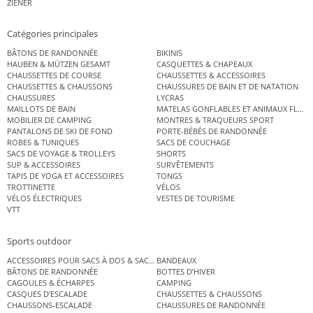
ZIENER
Catégories principales
BÂTONS DE RANDONNÉE
BIKINIS
HAUBEN & MÜTZEN GESAMT
CASQUETTES & CHAPEAUX
CHAUSSETTES DE COURSE
CHAUSSETTES & ACCESSOIRES
CHAUSSETTES & CHAUSSONS
CHAUSSURES DE BAIN ET DE NATATION
CHAUSSURES
LYCRAS
MAILLOTS DE BAIN
MATELAS GONFLABLES ET ANIMAUX FLOT
MOBILIER DE CAMPING
MONTRES & TRAQUEURS SPORT
PANTALONS DE SKI DE FOND
PORTE-BÉBÉS DE RANDONNÉE
ROBES & TUNIQUES
SACS DE COUCHAGE
SACS DE VOYAGE & TROLLEYS
SHORTS
SUP & ACCESSOIRES
SURVÊTEMENTS
TAPIS DE YOGA ET ACCESSOIRES
TONGS
TROTTINETTE
VÉLOS
VÉLOS ÉLECTRIQUES
VESTES DE TOURISME
VTT
Sports outdoor
ACCESSOIRES POUR SACS À DOS & SACS ÉTANCHES
BANDEAUX
BÂTONS DE RANDONNÉE
BOTTES D’HIVER
CAGOULES & ÉCHARPES
CAMPING
CASQUES D’ESCALADE
CHAUSSETTES & CHAUSSONS
CHAUSSONS-ESCALADE
CHAUSSURES DE RANDONNÉE