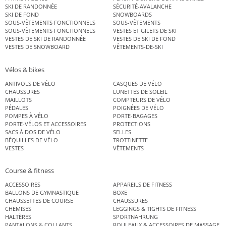
SKI DE RANDONNÉE
SÉCURITÉ-AVALANCHE
SKI DE FOND
SNOWBOARDS
SOUS-VÊTEMENTS FONCTIONNELS
SOUS-VÊTEMENTS
SOUS-VÊTEMENTS FONCTIONNELS
VESTES ET GILETS DE SKI
VESTES DE SKI DE RANDONNÉE
VESTES DE SKI DE FOND
VESTES DE SNOWBOARD
VÊTEMENTS-DE-SKI
Vélos & bikes
ANTIVOLS DE VÉLO
CASQUES DE VÉLO
CHAUSSURES
LUNETTES DE SOLEIL
MAILLOTS
COMPTEURS DE VÉLO
PÉDALES
POIGNÉES DE VÉLO
POMPES À VÉLO
PORTE-BAGAGES
PORTE-VÉLOS ET ACCESSOIRES
PROTECTIONS
SACS À DOS DE VÉLO
SELLES
BÉQUILLES DE VÉLO
TROTTINETTE
VESTES
VÊTEMENTS
Course & fitness
ACCESSOIRES
APPAREILS DE FITNESS
BALLONS DE GYMNASTIQUE
BOXE
CHAUSSETTES DE COURSE
CHAUSSURES
CHEMISES
LEGGINGS & TIGHTS DE FITNESS
HALTÈRES
SPORTNAHRUNG
PANTALONS & COLLANTS
ROULEAUX & ACCESSOIRES DE MASSAGE