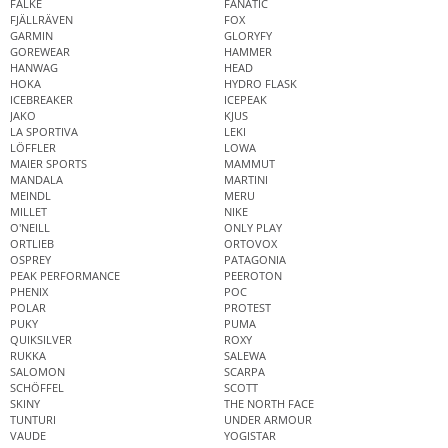
FALKE
FANATIC
FJÄLLRÄVEN
FOX
GARMIN
GLORYFY
GOREWEAR
HAMMER
HANWAG
HEAD
HOKA
HYDRO FLASK
ICEBREAKER
ICEPEAK
JAKO
KJUS
LA SPORTIVA
LEKI
LÖFFLER
LOWA
MAIER SPORTS
MAMMUT
MANDALA
MARTINI
MEINDL
MERU
MILLET
NIKE
O'NEILL
ONLY PLAY
ORTLIEB
ORTOVOX
OSPREY
PATAGONIA
PEAK PERFORMANCE
PEEROTON
PHENIX
POC
POLAR
PROTEST
PUKY
PUMA
QUIKSILVER
ROXY
RUKKA
SALEWA
SALOMON
SCARPA
SCHÖFFEL
SCOTT
SKINY
THE NORTH FACE
TUNTURI
UNDER ARMOUR
VAUDE
YOGISTAR