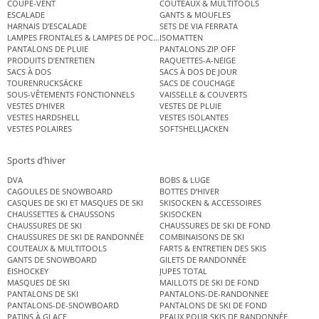
COUPE-VENT
COUTEAUX & MULTITOOLS
ESCALADE
GANTS & MOUFLES
HARNAIS D’ESCALADE
SETS DE VIA FERRATA
LAMPES FRONTALES & LAMPES DE POCHE
ISOMATTEN
PANTALONS DE PLUIE
PANTALONS ZIP OFF
PRODUITS D’ENTRETIEN
RAQUETTES-A-NEIGE
SACS À DOS
SACS À DOS DE JOUR
TOURENRUCKSÄCKE
SACS DE COUCHAGE
SOUS-VÊTEMENTS FONCTIONNELS
VAISSELLE & COUVERTS
VESTES D’HIVER
VESTES DE PLUIE
VESTES HARDSHELL
VESTES ISOLANTES
VESTES POLAIRES
SOFTSHELLJACKEN
Sports d’hiver
DVA
BOBS & LUGE
CAGOULES DE SNOWBOARD
BOTTES D’HIVER
CASQUES DE SKI ET MASQUES DE SKI
SKISOCKEN & ACCESSOIRES
CHAUSSETTES & CHAUSSONS
SKISOCKEN
CHAUSSURES DE SKI
CHAUSSURES DE SKI DE FOND
CHAUSSURES DE SKI DE RANDONNÉE
COMBINAISONS DE SKI
COUTEAUX & MULTITOOLS
FARTS & ENTRETIEN DES SKIS
GANTS DE SNOWBOARD
GILETS DE RANDONNÉE
EISHOCKEY
JUPES TOTAL
MASQUES DE SKI
MAILLOTS DE SKI DE FOND
PANTALONS DE SKI
PANTALONS-DE-RANDONNEE
PANTALONS-DE-SNOWBOARD
PANTALONS DE SKI DE FOND
PATINS À GLACE
PEAUX POUR SKIS DE RANDONNÉE