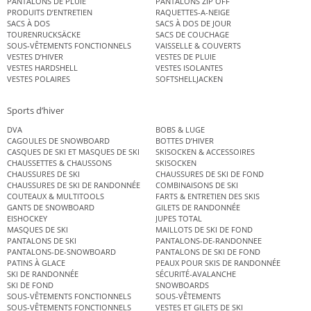
PANTALONS DE PLUIE
PANTALONS ZIP OFF
PRODUITS D’ENTRETIEN
RAQUETTES-A-NEIGE
SACS À DOS
SACS À DOS DE JOUR
TOURENRUCKSÄCKE
SACS DE COUCHAGE
SOUS-VÊTEMENTS FONCTIONNELS
VAISSELLE & COUVERTS
VESTES D’HIVER
VESTES DE PLUIE
VESTES HARDSHELL
VESTES ISOLANTES
VESTES POLAIRES
SOFTSHELLJACKEN
Sports d’hiver
DVA
BOBS & LUGE
CAGOULES DE SNOWBOARD
BOTTES D’HIVER
CASQUES DE SKI ET MASQUES DE SKI
SKISOCKEN & ACCESSOIRES
CHAUSSETTES & CHAUSSONS
SKISOCKEN
CHAUSSURES DE SKI
CHAUSSURES DE SKI DE FOND
CHAUSSURES DE SKI DE RANDONNÉE
COMBINAISONS DE SKI
COUTEAUX & MULTITOOLS
FARTS & ENTRETIEN DES SKIS
GANTS DE SNOWBOARD
GILETS DE RANDONNÉE
EISHOCKEY
JUPES TOTAL
MASQUES DE SKI
MAILLOTS DE SKI DE FOND
PANTALONS DE SKI
PANTALONS-DE-RANDONNEE
PANTALONS-DE-SNOWBOARD
PANTALONS DE SKI DE FOND
PATINS À GLACE
PEAUX POUR SKIS DE RANDONNÉE
SKI DE RANDONNÉE
SÉCURITÉ-AVALANCHE
SKI DE FOND
SNOWBOARDS
SOUS-VÊTEMENTS FONCTIONNELS
SOUS-VÊTEMENTS
SOUS-VÊTEMENTS FONCTIONNELS
VESTES ET GILETS DE SKI