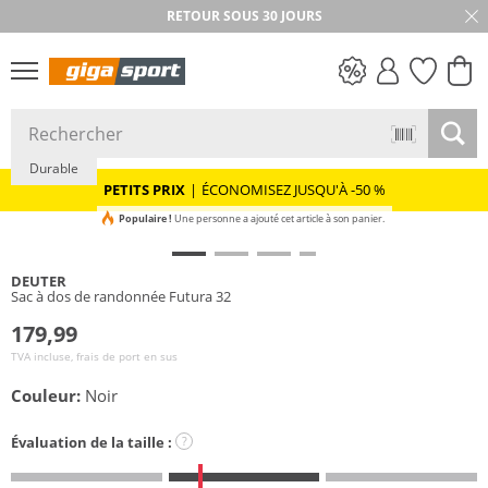
RETOUR SOUS 30 JOURS
PETITS PRIX
Durable
PETITS PRIX
|
ÉCONOMISEZ JUSQU'À -50 %
Populaire !
Une personne a ajouté cet article à son panier.
DEUTER
Sac à dos de randonnée Futura 32
179,99
TVA incluse, frais de port en sus
Couleur:
Noir
Évaluation de la taille :
?