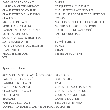
BÂTONS DE RANDONNÉE
BIKINIS
HAUBEN & MÜTZEN GESAMT
CASQUETTES & CHAPEAUX
CHAUSSETTES DE COURSE
CHAUSSETTES & ACCESSOIRES
CHAUSSETTES & CHAUSSONS
CHAUSSURES DE BAIN ET DE NATATION
CHAUSSURES
LYCRAS
MAILLOTS DE BAIN
MATELAS GONFLABLES ET ANIMAUX FLOT
MOBILIER DE CAMPING
MONTRES & TRAQUEURS SPORT
PANTALONS DE SKI DE FOND
PORTE-BÉBÉS DE RANDONNÉE
ROBES & TUNIQUES
SACS DE COUCHAGE
SACS DE VOYAGE & TROLLEYS
SHORTS
SUP & ACCESSOIRES
SURVÊTEMENTS
TAPIS DE YOGA ET ACCESSOIRES
TONGS
TROTTINETTE
VÉLOS
VÉLOS ÉLECTRIQUES
VESTES DE TOURISME
VTT
Sports outdoor
ACCESSOIRES POUR SACS À DOS & SACS ÉTANCHES
BANDEAUX
BÂTONS DE RANDONNÉE
BOTTES D’HIVER
CAGOULES & ÉCHARPES
CAMPING
CASQUES D’ESCALADE
CHAUSSETTES & CHAUSSONS
CHAUSSONS-ESCALADE
CHAUSSURES DE RANDONNÉE
COUPE-VENT
COUTEAUX & MULTITOOLS
ESCALADE
GANTS & MOUFLES
HARNAIS D’ESCALADE
SETS DE VIA FERRATA
LAMPES FRONTALES & LAMPES DE POCHE
ISOMATTEN