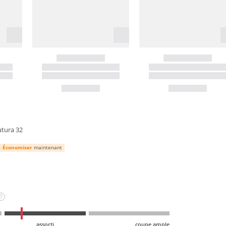
utura 32
Économiser
maintenant
?
assorti
coupe ample