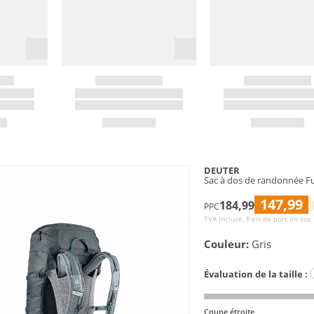
DEUTER
Sac à dos de randonnée F
147,99
184,99
PPC
TVA incluse, frais de port en sus
Couleur:
Gris
Évaluation de la taille :
Coupe étroite