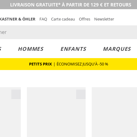
LIVRAISON GRATUITE* À PARTIR DE 129 € ET RETOURS
 KASTNER & ÖHLER
FAQ
Carte cadeau
Offres
Newsletter
S
HOMMES
ENFANTS
MARQUES
PETITS PRIX
|
ÉCONOMISEZ JUSQU'À -50 %