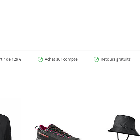
remières recyclées.
atériau certifié bluesign ©.
rtir de 129 €
Achat sur compte
Retours gratuits
on.