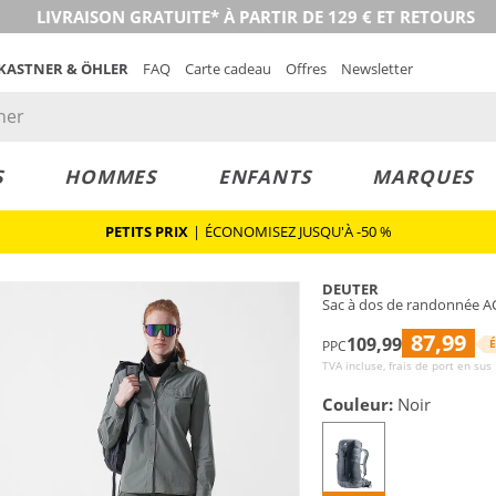
LIVRAISON GRATUITE* À PARTIR DE 129 € ET RETOURS
 KASTNER & ÖHLER
FAQ
Carte cadeau
Offres
Newsletter
S
HOMMES
ENFANTS
MARQUES
PETITS PRIX
|
ÉCONOMISEZ JUSQU'À -50 %
DEUTER
Sac à dos de randonnée AC
87,99
109,99
É
PPC
TVA incluse, frais de port en sus
Couleur:
Noir