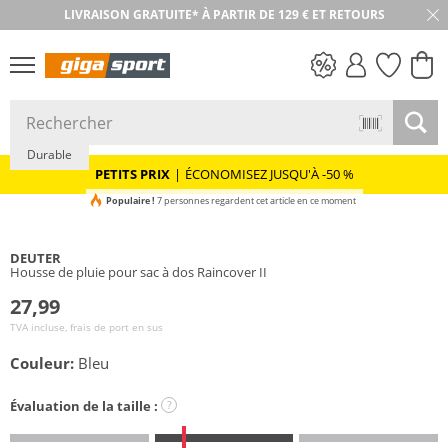
LIVRAISON GRATUITE* À PARTIR DE 129 € ET RETOURS
RETOUR SOUS 30 JOURS
PETITS PRIX
Durable
PETITS PRIX
|
ÉCONOMISEZ JUSQU'À -50 %
Populaire !
7 personnes regardent cet article en ce moment
DEUTER
Housse de pluie pour sac à dos Raincover II
27,99
TVA incluse, frais de port en sus
Couleur:
Bleu
Évaluation de la taille :
?