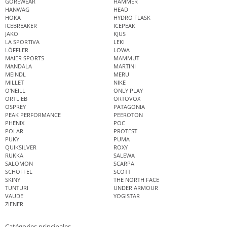
GOREWEAR
HAMMER
HANWAG
HEAD
HOKA
HYDRO FLASK
ICEBREAKER
ICEPEAK
JAKO
KJUS
LA SPORTIVA
LEKI
LÖFFLER
LOWA
MAIER SPORTS
MAMMUT
MANDALA
MARTINI
MEINDL
MERU
MILLET
NIKE
O'NEILL
ONLY PLAY
ORTLIEB
ORTOVOX
OSPREY
PATAGONIA
PEAK PERFORMANCE
PEEROTON
PHENIX
POC
POLAR
PROTEST
PUKY
PUMA
QUIKSILVER
ROXY
RUKKA
SALEWA
SALOMON
SCARPA
SCHÖFFEL
SCOTT
SKINY
THE NORTH FACE
TUNTURI
UNDER ARMOUR
VAUDE
YOGISTAR
ZIENER
Catégories principales