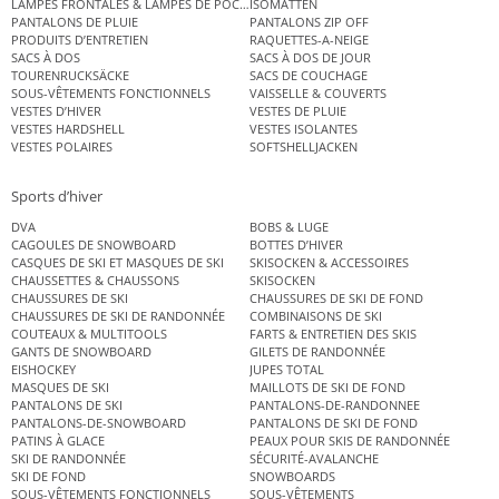
LAMPES FRONTALES & LAMPES DE POCHE
ISOMATTEN
PANTALONS DE PLUIE
PANTALONS ZIP OFF
PRODUITS D’ENTRETIEN
RAQUETTES-A-NEIGE
SACS À DOS
SACS À DOS DE JOUR
TOURENRUCKSÄCKE
SACS DE COUCHAGE
SOUS-VÊTEMENTS FONCTIONNELS
VAISSELLE & COUVERTS
VESTES D’HIVER
VESTES DE PLUIE
VESTES HARDSHELL
VESTES ISOLANTES
VESTES POLAIRES
SOFTSHELLJACKEN
Sports d’hiver
DVA
BOBS & LUGE
CAGOULES DE SNOWBOARD
BOTTES D’HIVER
CASQUES DE SKI ET MASQUES DE SKI
SKISOCKEN & ACCESSOIRES
CHAUSSETTES & CHAUSSONS
SKISOCKEN
CHAUSSURES DE SKI
CHAUSSURES DE SKI DE FOND
CHAUSSURES DE SKI DE RANDONNÉE
COMBINAISONS DE SKI
COUTEAUX & MULTITOOLS
FARTS & ENTRETIEN DES SKIS
GANTS DE SNOWBOARD
GILETS DE RANDONNÉE
EISHOCKEY
JUPES TOTAL
MASQUES DE SKI
MAILLOTS DE SKI DE FOND
PANTALONS DE SKI
PANTALONS-DE-RANDONNEE
PANTALONS-DE-SNOWBOARD
PANTALONS DE SKI DE FOND
PATINS À GLACE
PEAUX POUR SKIS DE RANDONNÉE
SKI DE RANDONNÉE
SÉCURITÉ-AVALANCHE
SKI DE FOND
SNOWBOARDS
SOUS-VÊTEMENTS FONCTIONNELS
SOUS-VÊTEMENTS