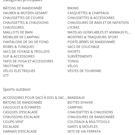
BÂTONS DE RANDONNÉE
BIKINIS
HAUBEN & MÜTZEN GESAMT
CASQUETTES & CHAPEAUX
CHAUSSETTES DE COURSE
CHAUSSETTES & ACCESSOIRES
CHAUSSETTES & CHAUSSONS
CHAUSSURES DE BAIN ET DE NATATION
CHAUSSURES
LYCRAS
MAILLOTS DE BAIN
MATELAS GONFLABLES ET ANIMAUX FLOT
MOBILIER DE CAMPING
MONTRES & TRAQUEURS SPORT
PANTALONS DE SKI DE FOND
PORTE-BÉBÉS DE RANDONNÉE
ROBES & TUNIQUES
SACS DE COUCHAGE
SACS DE VOYAGE & TROLLEYS
SHORTS
SUP & ACCESSOIRES
SURVÊTEMENTS
TAPIS DE YOGA ET ACCESSOIRES
TONGS
TROTTINETTE
VÉLOS
VÉLOS ÉLECTRIQUES
VESTES DE TOURISME
VTT
Sports outdoor
ACCESSOIRES POUR SACS À DOS & SACS ÉTANCHES
BANDEAUX
BÂTONS DE RANDONNÉE
BOTTES D’HIVER
CAGOULES & ÉCHARPES
CAMPING
CASQUES D’ESCALADE
CHAUSSETTES & CHAUSSONS
CHAUSSONS-ESCALADE
CHAUSSURES DE RANDONNÉE
COUPE-VENT
COUTEAUX & MULTITOOLS
ESCALADE
GANTS & MOUFLES
HARNAIS D’ESCALADE
SETS DE VIA FERRATA