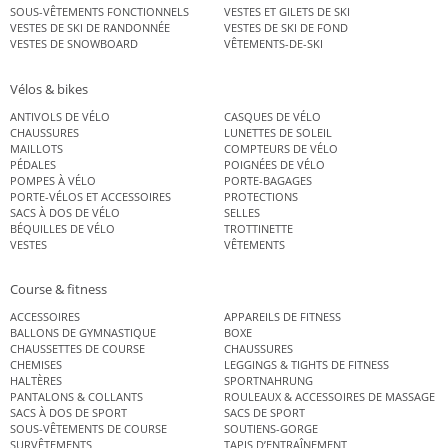
SOUS-VÊTEMENTS FONCTIONNELS
VESTES ET GILETS DE SKI
VESTES DE SKI DE RANDONNÉE
VESTES DE SKI DE FOND
VESTES DE SNOWBOARD
VÊTEMENTS-DE-SKI
Vélos & bikes
ANTIVOLS DE VÉLO
CASQUES DE VÉLO
CHAUSSURES
LUNETTES DE SOLEIL
MAILLOTS
COMPTEURS DE VÉLO
PÉDALES
POIGNÉES DE VÉLO
POMPES À VÉLO
PORTE-BAGAGES
PORTE-VÉLOS ET ACCESSOIRES
PROTECTIONS
SACS À DOS DE VÉLO
SELLES
BÉQUILLES DE VÉLO
TROTTINETTE
VESTES
VÊTEMENTS
Course & fitness
ACCESSOIRES
APPAREILS DE FITNESS
BALLONS DE GYMNASTIQUE
BOXE
CHAUSSETTES DE COURSE
CHAUSSURES
CHEMISES
LEGGINGS & TIGHTS DE FITNESS
HALTÈRES
SPORTNAHRUNG
PANTALONS & COLLANTS
ROULEAUX & ACCESSOIRES DE MASSAGE
SACS À DOS DE SPORT
SACS DE SPORT
SOUS-VÊTEMENTS DE COURSE
SOUTIENS-GORGE
SURVÊTEMENTS
TAPIS D’ENTRAÎNEMENT