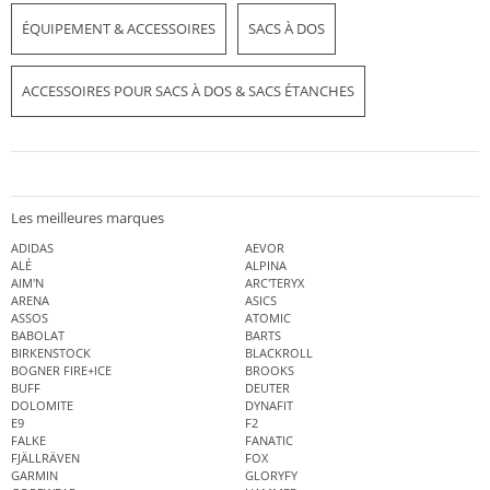
ÉQUIPEMENT & ACCESSOIRES
SACS À DOS
ACCESSOIRES POUR SACS À DOS & SACS ÉTANCHES
Les meilleures marques
ADIDAS
AEVOR
ALÉ
ALPINA
AIM'N
ARC'TERYX
ARENA
ASICS
ASSOS
ATOMIC
BABOLAT
BARTS
BIRKENSTOCK
BLACKROLL
BOGNER FIRE+ICE
BROOKS
BUFF
DEUTER
DOLOMITE
DYNAFIT
E9
F2
FALKE
FANATIC
FJÄLLRÄVEN
FOX
GARMIN
GLORYFY