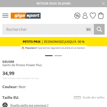
RETOUR SOUS 30 JOURS
PETITS PRIX
PETITS PRIX
|
ÉCONOMISEZ JUSQU'À -50 %
Populaire !
5 personnes regardent cet article en ce moment
DEUSER
Gants de fitness Power Plus
34,99
TVA incluse, frais de port en sus
Couleur:
Noir
Taille EU:
Guide des tailles
Quelle taille me convient ?