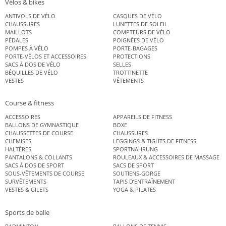
Vélos & bikes
ANTIVOLS DE VÉLO
CASQUES DE VÉLO
CHAUSSURES
LUNETTES DE SOLEIL
MAILLOTS
COMPTEURS DE VÉLO
PÉDALES
POIGNÉES DE VÉLO
POMPES À VÉLO
PORTE-BAGAGES
PORTE-VÉLOS ET ACCESSOIRES
PROTECTIONS
SACS À DOS DE VÉLO
SELLES
BÉQUILLES DE VÉLO
TROTTINETTE
VESTES
VÊTEMENTS
Course & fitness
ACCESSOIRES
APPAREILS DE FITNESS
BALLONS DE GYMNASTIQUE
BOXE
CHAUSSETTES DE COURSE
CHAUSSURES
CHEMISES
LEGGINGS & TIGHTS DE FITNESS
HALTÈRES
SPORTNAHRUNG
PANTALONS & COLLANTS
ROULEAUX & ACCESSOIRES DE MASSAGE
SACS À DOS DE SPORT
SACS DE SPORT
SOUS-VÊTEMENTS DE COURSE
SOUTIENS-GORGE
SURVÊTEMENTS
TAPIS D’ENTRAÎNEMENT
VESTES & GILETS
YOGA & PILATES
Sports de balle