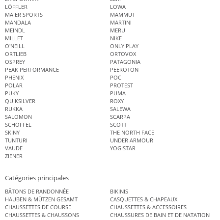
LÖFFLER
LOWA
MAIER SPORTS
MAMMUT
MANDALA
MARTINI
MEINDL
MERU
MILLET
NIKE
O'NEILL
ONLY PLAY
ORTLIEB
ORTOVOX
OSPREY
PATAGONIA
PEAK PERFORMANCE
PEEROTON
PHENIX
POC
POLAR
PROTEST
PUKY
PUMA
QUIKSILVER
ROXY
RUKKA
SALEWA
SALOMON
SCARPA
SCHÖFFEL
SCOTT
SKINY
THE NORTH FACE
TUNTURI
UNDER ARMOUR
VAUDE
YOGISTAR
ZIENER
Catégories principales
BÂTONS DE RANDONNÉE
BIKINIS
HAUBEN & MÜTZEN GESAMT
CASQUETTES & CHAPEAUX
CHAUSSETTES DE COURSE
CHAUSSETTES & ACCESSOIRES
CHAUSSETTES & CHAUSSONS
CHAUSSURES DE BAIN ET DE NATATION