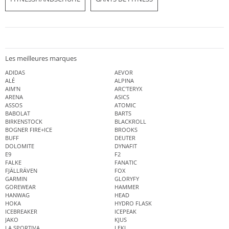
Les meilleures marques
ADIDAS
AEVOR
ALÉ
ALPINA
AIM'N
ARC'TERYX
ARENA
ASICS
ASSOS
ATOMIC
BABOLAT
BARTS
BIRKENSTOCK
BLACKROLL
BOGNER FIRE+ICE
BROOKS
BUFF
DEUTER
DOLOMITE
DYNAFIT
E9
F2
FALKE
FANATIC
FJÄLLRÄVEN
FOX
GARMIN
GLORYFY
GOREWEAR
HAMMER
HANWAG
HEAD
HOKA
HYDRO FLASK
ICEBREAKER
ICEPEAK
JAKO
KJUS
LA SPORTIVA
LEKI