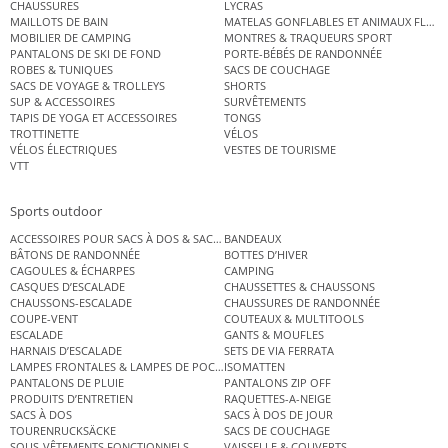
CHAUSSURES
LYCRAS
MAILLOTS DE BAIN
MATELAS GONFLABLES ET ANIMAUX FLOT
MOBILIER DE CAMPING
MONTRES & TRAQUEURS SPORT
PANTALONS DE SKI DE FOND
PORTE-BÉBÉS DE RANDONNÉE
ROBES & TUNIQUES
SACS DE COUCHAGE
SACS DE VOYAGE & TROLLEYS
SHORTS
SUP & ACCESSOIRES
SURVÊTEMENTS
TAPIS DE YOGA ET ACCESSOIRES
TONGS
TROTTINETTE
VÉLOS
VÉLOS ÉLECTRIQUES
VESTES DE TOURISME
VTT
Sports outdoor
ACCESSOIRES POUR SACS À DOS & SACS ÉTANCHES
BANDEAUX
BÂTONS DE RANDONNÉE
BOTTES D’HIVER
CAGOULES & ÉCHARPES
CAMPING
CASQUES D’ESCALADE
CHAUSSETTES & CHAUSSONS
CHAUSSONS-ESCALADE
CHAUSSURES DE RANDONNÉE
COUPE-VENT
COUTEAUX & MULTITOOLS
ESCALADE
GANTS & MOUFLES
HARNAIS D’ESCALADE
SETS DE VIA FERRATA
LAMPES FRONTALES & LAMPES DE POCHE
ISOMATTEN
PANTALONS DE PLUIE
PANTALONS ZIP OFF
PRODUITS D’ENTRETIEN
RAQUETTES-A-NEIGE
SACS À DOS
SACS À DOS DE JOUR
TOURENRUCKSÄCKE
SACS DE COUCHAGE
SOUS-VÊTEMENTS FONCTIONNELS
VAISSELLE & COUVERTS