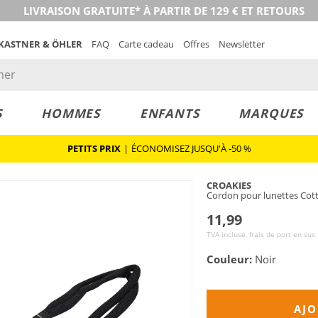
LIVRAISON GRATUITE* À PARTIR DE 129 € ET RETOURS
 KASTNER & ÖHLER
FAQ
Carte cadeau
Offres
Newsletter
S
HOMMES
ENFANTS
MARQUES
PETITS PRIX
|
ÉCONOMISEZ JUSQU'À -50 %
CROAKIES
Cordon pour lunettes Cott
11,99
TVA incluse, frais de port en sus
Couleur:
Noir
AJO