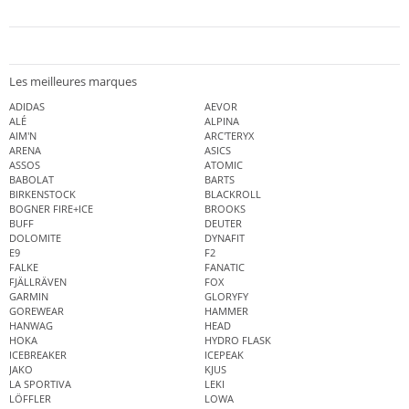
Les meilleures marques
ADIDAS
AEVOR
ALÉ
ALPINA
AIM'N
ARC'TERYX
ARENA
ASICS
ASSOS
ATOMIC
BABOLAT
BARTS
BIRKENSTOCK
BLACKROLL
BOGNER FIRE+ICE
BROOKS
BUFF
DEUTER
DOLOMITE
DYNAFIT
E9
F2
FALKE
FANATIC
FJÄLLRÄVEN
FOX
GARMIN
GLORYFY
GOREWEAR
HAMMER
HANWAG
HEAD
HOKA
HYDRO FLASK
ICEBREAKER
ICEPEAK
JAKO
KJUS
LA SPORTIVA
LEKI
LÖFFLER
LOWA