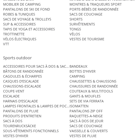
MOBILIER DE CAMPING
MONTRES & TRAQUEURS SPORT
PANTALONS DE SKI DE FOND
PORTE-BÉBÉS DE RANDONNÉE
ROBES & TUNIQUES
SACS DE COUCHAGE
SACS DE VOYAGE & TROLLEYS
SHORTS
SUP & ACCESSOIRES
SURVÊTEMENTS
TAPIS DE YOGA ET ACCESSOIRES
TONGS
TROTTINETTE
VÉLOS
VÉLOS ÉLECTRIQUES
VESTES DE TOURISME
VTT
Sports outdoor
ACCESSOIRES POUR SACS À DOS & SACS ÉTANCHES
BANDEAUX
BÂTONS DE RANDONNÉE
BOTTES D’HIVER
CAGOULES & ÉCHARPES
CAMPING
CASQUES D’ESCALADE
CHAUSSETTES & CHAUSSONS
CHAUSSONS-ESCALADE
CHAUSSURES DE RANDONNÉE
COUPE-VENT
COUTEAUX & MULTITOOLS
ESCALADE
GANTS & MOUFLES
HARNAIS D’ESCALADE
SETS DE VIA FERRATA
LAMPES FRONTALES & LAMPES DE POCHE
ISOMATTEN
PANTALONS DE PLUIE
PANTALONS ZIP OFF
PRODUITS D’ENTRETIEN
RAQUETTES-A-NEIGE
SACS À DOS
SACS À DOS DE JOUR
TOURENRUCKSÄCKE
SACS DE COUCHAGE
SOUS-VÊTEMENTS FONCTIONNELS
VAISSELLE & COUVERTS
VESTES D’HIVER
VESTES DE PLUIE