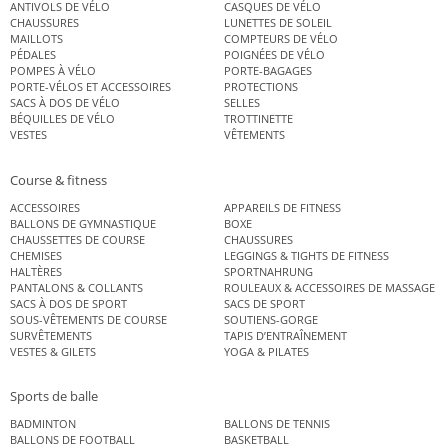
ANTIVOLS DE VÉLO
CASQUES DE VÉLO
CHAUSSURES
LUNETTES DE SOLEIL
MAILLOTS
COMPTEURS DE VÉLO
PÉDALES
POIGNÉES DE VÉLO
POMPES À VÉLO
PORTE-BAGAGES
PORTE-VÉLOS ET ACCESSOIRES
PROTECTIONS
SACS À DOS DE VÉLO
SELLES
BÉQUILLES DE VÉLO
TROTTINETTE
VESTES
VÊTEMENTS
Course & fitness
ACCESSOIRES
APPAREILS DE FITNESS
BALLONS DE GYMNASTIQUE
BOXE
CHAUSSETTES DE COURSE
CHAUSSURES
CHEMISES
LEGGINGS & TIGHTS DE FITNESS
HALTÈRES
SPORTNAHRUNG
PANTALONS & COLLANTS
ROULEAUX & ACCESSOIRES DE MASSAGE
SACS À DOS DE SPORT
SACS DE SPORT
SOUS-VÊTEMENTS DE COURSE
SOUTIENS-GORGE
SURVÊTEMENTS
TAPIS D’ENTRAÎNEMENT
VESTES & GILETS
YOGA & PILATES
Sports de balle
BADMINTON
BALLONS DE TENNIS
BALLONS DE FOOTBALL
BASKETBALL