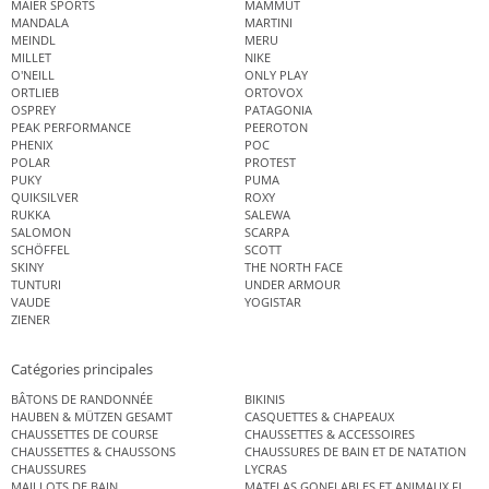
MAIER SPORTS
MAMMUT
MANDALA
MARTINI
MEINDL
MERU
MILLET
NIKE
O'NEILL
ONLY PLAY
ORTLIEB
ORTOVOX
OSPREY
PATAGONIA
PEAK PERFORMANCE
PEEROTON
PHENIX
POC
POLAR
PROTEST
PUKY
PUMA
QUIKSILVER
ROXY
RUKKA
SALEWA
SALOMON
SCARPA
SCHÖFFEL
SCOTT
SKINY
THE NORTH FACE
TUNTURI
UNDER ARMOUR
VAUDE
YOGISTAR
ZIENER
Catégories principales
BÂTONS DE RANDONNÉE
BIKINIS
HAUBEN & MÜTZEN GESAMT
CASQUETTES & CHAPEAUX
CHAUSSETTES DE COURSE
CHAUSSETTES & ACCESSOIRES
CHAUSSETTES & CHAUSSONS
CHAUSSURES DE BAIN ET DE NATATION
CHAUSSURES
LYCRAS
MAILLOTS DE BAIN
MATELAS GONFLABLES ET ANIMAUX FLOT