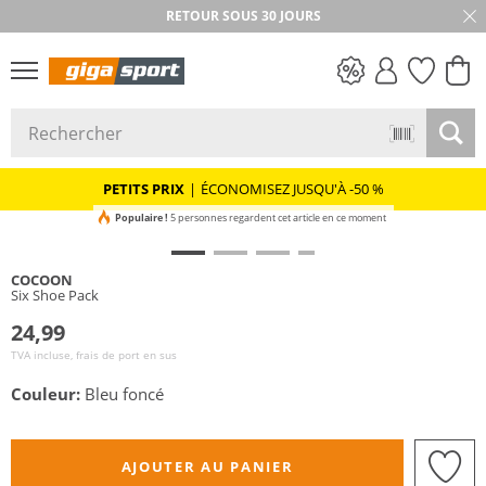
RETOUR SOUS 30 JOURS
PETITS PRIX
PETITS PRIX
|
ÉCONOMISEZ JUSQU'À -50 %
Populaire !
5 personnes regardent cet article en ce moment
COCOON
Six Shoe Pack
24,99
TVA incluse, frais de port en sus
Couleur:
Bleu foncé
AJOUTER AU PANIER