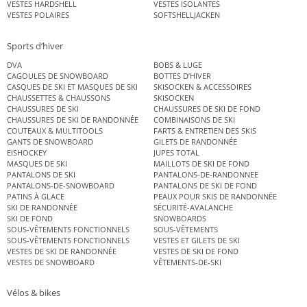
VESTES HARDSHELL
VESTES ISOLANTES
VESTES POLAIRES
SOFTSHELLJACKEN
Sports d’hiver
DVA
BOBS & LUGE
CAGOULES DE SNOWBOARD
BOTTES D’HIVER
CASQUES DE SKI ET MASQUES DE SKI
SKISOCKEN & ACCESSOIRES
CHAUSSETTES & CHAUSSONS
SKISOCKEN
CHAUSSURES DE SKI
CHAUSSURES DE SKI DE FOND
CHAUSSURES DE SKI DE RANDONNÉE
COMBINAISONS DE SKI
COUTEAUX & MULTITOOLS
FARTS & ENTRETIEN DES SKIS
GANTS DE SNOWBOARD
GILETS DE RANDONNÉE
EISHOCKEY
JUPES TOTAL
MASQUES DE SKI
MAILLOTS DE SKI DE FOND
PANTALONS DE SKI
PANTALONS-DE-RANDONNEE
PANTALONS-DE-SNOWBOARD
PANTALONS DE SKI DE FOND
PATINS À GLACE
PEAUX POUR SKIS DE RANDONNÉE
SKI DE RANDONNÉE
SÉCURITÉ-AVALANCHE
SKI DE FOND
SNOWBOARDS
SOUS-VÊTEMENTS FONCTIONNELS
SOUS-VÊTEMENTS
SOUS-VÊTEMENTS FONCTIONNELS
VESTES ET GILETS DE SKI
VESTES DE SKI DE RANDONNÉE
VESTES DE SKI DE FOND
VESTES DE SNOWBOARD
VÊTEMENTS-DE-SKI
Vélos & bikes