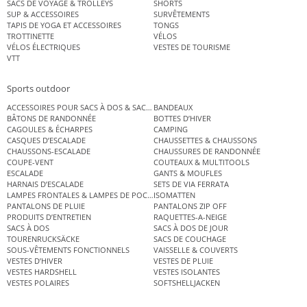
SACS DE VOYAGE & TROLLEYS
SHORTS
SUP & ACCESSOIRES
SURVÊTEMENTS
TAPIS DE YOGA ET ACCESSOIRES
TONGS
TROTTINETTE
VÉLOS
VÉLOS ÉLECTRIQUES
VESTES DE TOURISME
VTT
Sports outdoor
ACCESSOIRES POUR SACS À DOS & SACS ÉTANCHES
BANDEAUX
BÂTONS DE RANDONNÉE
BOTTES D’HIVER
CAGOULES & ÉCHARPES
CAMPING
CASQUES D’ESCALADE
CHAUSSETTES & CHAUSSONS
CHAUSSONS-ESCALADE
CHAUSSURES DE RANDONNÉE
COUPE-VENT
COUTEAUX & MULTITOOLS
ESCALADE
GANTS & MOUFLES
HARNAIS D’ESCALADE
SETS DE VIA FERRATA
LAMPES FRONTALES & LAMPES DE POCHE
ISOMATTEN
PANTALONS DE PLUIE
PANTALONS ZIP OFF
PRODUITS D’ENTRETIEN
RAQUETTES-A-NEIGE
SACS À DOS
SACS À DOS DE JOUR
TOURENRUCKSÄCKE
SACS DE COUCHAGE
SOUS-VÊTEMENTS FONCTIONNELS
VAISSELLE & COUVERTS
VESTES D’HIVER
VESTES DE PLUIE
VESTES HARDSHELL
VESTES ISOLANTES
VESTES POLAIRES
SOFTSHELLJACKEN