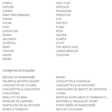
O'NEILL
ONLY PLAY
ORTLIEB
ORTOVOX
OSPREY
PATAGONIA
PEAK PERFORMANCE
PEEROTON
PHENIX
POC
POLAR
PROTEST
PUKY
PUMA
QUIKSILVER
ROXY
RUKKA
SALEWA
SALOMON
SCARPA
SCHÖFFEL
SCOTT
SKINY
THE NORTH FACE
TUNTURI
UNDER ARMOUR
VAUDE
YOGISTAR
ZIENER
Catégories principales
BÂTONS DE RANDONNÉE
BIKINIS
HAUBEN & MÜTZEN GESAMT
CASQUETTES & CHAPEAUX
CHAUSSETTES DE COURSE
CHAUSSETTES & ACCESSOIRES
CHAUSSETTES & CHAUSSONS
CHAUSSURES DE BAIN ET DE NATATION
CHAUSSURES
LYCRAS
MAILLOTS DE BAIN
MATELAS GONFLABLES ET ANIMAUX FLOT
MOBILIER DE CAMPING
MONTRES & TRAQUEURS SPORT
PANTALONS DE SKI DE FOND
PORTE-BÉBÉS DE RANDONNÉE
ROBES & TUNIQUES
SACS DE COUCHAGE