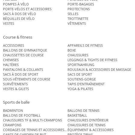
POMPES À VÉLO
PORTE-BAGAGES
PORTE-VÉLOS ET ACCESSOIRES
PROTECTIONS
SACS À DOS DE VÉLO
SELLES
BÉQUILLES DE VÉLO
TROTTINETTE
VESTES
VÊTEMENTS
Course & fitness
ACCESSOIRES
APPAREILS DE FITNESS
BALLONS DE GYMNASTIQUE
BOXE
CHAUSSETTES DE COURSE
CHAUSSURES
CHEMISES
LEGGINGS & TIGHTS DE FITNESS
HALTÈRES
SPORTNAHRUNG
PANTALONS & COLLANTS
ROULEAUX & ACCESSOIRES DE MASSAGE
SACS À DOS DE SPORT
SACS DE SPORT
SOUS-VÊTEMENTS DE COURSE
SOUTIENS-GORGE
SURVÊTEMENTS
TAPIS D’ENTRAÎNEMENT
VESTES & GILETS
YOGA & PILATES
Sports de balle
BADMINTON
BALLONS DE TENNIS
BALLONS DE FOOTBALL
BASKETBALL
CHAUSSURES TF & MULTI-CRAMPONS
CHAUSSURES D’INTÉRIEUR
CRAMPONS
CHAUSSURES DE TENNIS
CORDAGES DE TENNIS ET ACCESSOIRES DE TENNIS
ÉQUIPEMENT & ACCESSOIRES
GANTS DE GARDIEN DE BUT
PROTÈGE TIBIAS