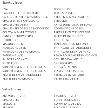
Sports d’hiver
DVA
BOBS & LUGE
CAGOULES DE SNOWBOARD
BOTTES D’HIVER
CASQUES DE SKI ET MASQUES DE SKI
SKISOCKEN & ACCESSOIRES
CHAUSSETTES & CHAUSSONS
SKISOCKEN
CHAUSSURES DE SKI
CHAUSSURES DE SKI DE FOND
CHAUSSURES DE SKI DE RANDONNÉE
COMBINAISONS DE SKI
COUTEAUX & MULTITOOLS
FARTS & ENTRETIEN DES SKIS
GANTS DE SNOWBOARD
GILETS DE RANDONNÉE
EISHOCKEY
JUPES TOTAL
MASQUES DE SKI
MAILLOTS DE SKI DE FOND
PANTALONS DE SKI
PANTALONS-DE-RANDONNEE
PANTALONS-DE-SNOWBOARD
PANTALONS DE SKI DE FOND
PATINS À GLACE
PEAUX POUR SKIS DE RANDONNÉE
SKI DE RANDONNÉE
SÉCURITÉ-AVALANCHE
SKI DE FOND
SNOWBOARDS
SOUS-VÊTEMENTS FONCTIONNELS
SOUS-VÊTEMENTS
SOUS-VÊTEMENTS FONCTIONNELS
VESTES ET GILETS DE SKI
VESTES DE SKI DE RANDONNÉE
VESTES DE SKI DE FOND
VESTES DE SNOWBOARD
VÊTEMENTS-DE-SKI
Vélos & bikes
ANTIVOLS DE VÉLO
CASQUES DE VÉLO
CHAUSSURES
LUNETTES DE SOLEIL
MAILLOTS
COMPTEURS DE VÉLO
PÉDALES
POIGNÉES DE VÉLO