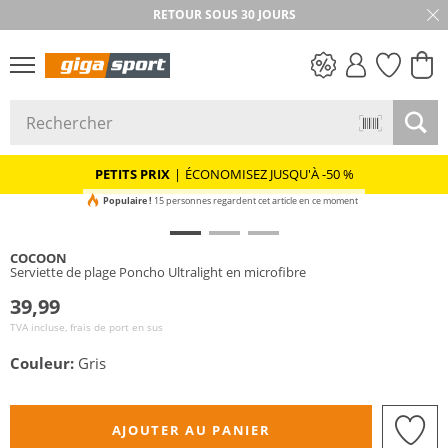
RETOUR SOUS 30 JOURS
PETITS PRIX
PETITS PRIX
|
ÉCONOMISEZ JUSQU'À -50 %
Populaire !
15 personnes regardent cet article en ce moment
COCOON
Serviette de plage Poncho Ultralight en microfibre
39,99
TVA incluse, frais de port en sus
Couleur:
Gris
AJOUTER AU PANIER