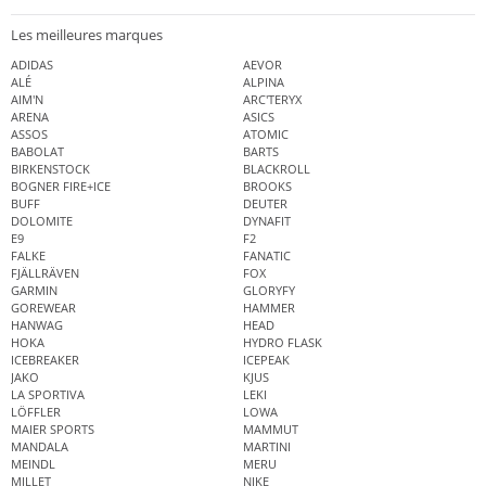
Les meilleures marques
ADIDAS
AEVOR
ALÉ
ALPINA
AIM'N
ARC'TERYX
ARENA
ASICS
ASSOS
ATOMIC
BABOLAT
BARTS
BIRKENSTOCK
BLACKROLL
BOGNER FIRE+ICE
BROOKS
BUFF
DEUTER
DOLOMITE
DYNAFIT
E9
F2
FALKE
FANATIC
FJÄLLRÄVEN
FOX
GARMIN
GLORYFY
GOREWEAR
HAMMER
HANWAG
HEAD
HOKA
HYDRO FLASK
ICEBREAKER
ICEPEAK
JAKO
KJUS
LA SPORTIVA
LEKI
LÖFFLER
LOWA
MAIER SPORTS
MAMMUT
MANDALA
MARTINI
MEINDL
MERU
MILLET
NIKE