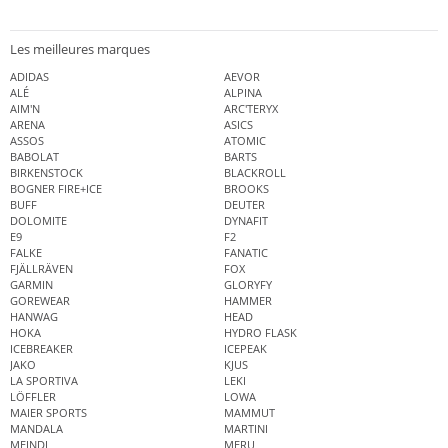
Les meilleures marques
ADIDAS
AEVOR
ALÉ
ALPINA
AIM'N
ARC'TERYX
ARENA
ASICS
ASSOS
ATOMIC
BABOLAT
BARTS
BIRKENSTOCK
BLACKROLL
BOGNER FIRE+ICE
BROOKS
BUFF
DEUTER
DOLOMITE
DYNAFIT
E9
F2
FALKE
FANATIC
FJÄLLRÄVEN
FOX
GARMIN
GLORYFY
GOREWEAR
HAMMER
HANWAG
HEAD
HOKA
HYDRO FLASK
ICEBREAKER
ICEPEAK
JAKO
KJUS
LA SPORTIVA
LEKI
LÖFFLER
LOWA
MAIER SPORTS
MAMMUT
MANDALA
MARTINI
MEINDL
MERU