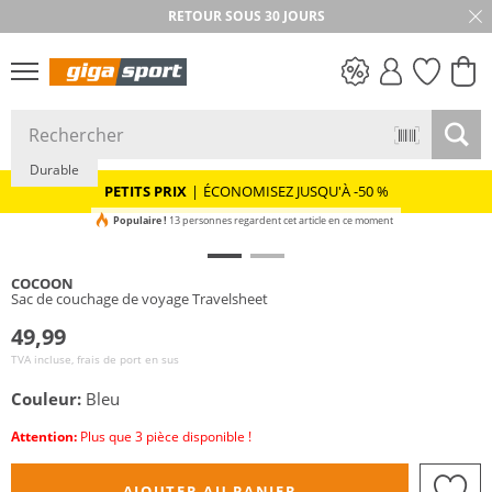
RETOUR SOUS 30 JOURS
PETITS PRIX
Durable
PETITS PRIX
|
ÉCONOMISEZ JUSQU'À -50 %
Populaire !
13 personnes regardent cet article en ce moment
COCOON
Sac de couchage de voyage Travelsheet
49,99
TVA incluse, frais de port en sus
Couleur:
Bleu
Attention:
Plus que 3 pièce disponible !
AJOUTER AU PANIER