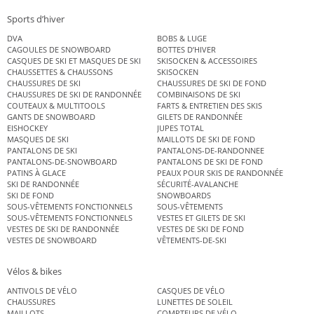
Sports d’hiver
DVA
BOBS & LUGE
CAGOULES DE SNOWBOARD
BOTTES D’HIVER
CASQUES DE SKI ET MASQUES DE SKI
SKISOCKEN & ACCESSOIRES
CHAUSSETTES & CHAUSSONS
SKISOCKEN
CHAUSSURES DE SKI
CHAUSSURES DE SKI DE FOND
CHAUSSURES DE SKI DE RANDONNÉE
COMBINAISONS DE SKI
COUTEAUX & MULTITOOLS
FARTS & ENTRETIEN DES SKIS
GANTS DE SNOWBOARD
GILETS DE RANDONNÉE
EISHOCKEY
JUPES TOTAL
MASQUES DE SKI
MAILLOTS DE SKI DE FOND
PANTALONS DE SKI
PANTALONS-DE-RANDONNEE
PANTALONS-DE-SNOWBOARD
PANTALONS DE SKI DE FOND
PATINS À GLACE
PEAUX POUR SKIS DE RANDONNÉE
SKI DE RANDONNÉE
SÉCURITÉ-AVALANCHE
SKI DE FOND
SNOWBOARDS
SOUS-VÊTEMENTS FONCTIONNELS
SOUS-VÊTEMENTS
SOUS-VÊTEMENTS FONCTIONNELS
VESTES ET GILETS DE SKI
VESTES DE SKI DE RANDONNÉE
VESTES DE SKI DE FOND
VESTES DE SNOWBOARD
VÊTEMENTS-DE-SKI
Vélos & bikes
ANTIVOLS DE VÉLO
CASQUES DE VÉLO
CHAUSSURES
LUNETTES DE SOLEIL
MAILLOTS
COMPTEURS DE VÉLO