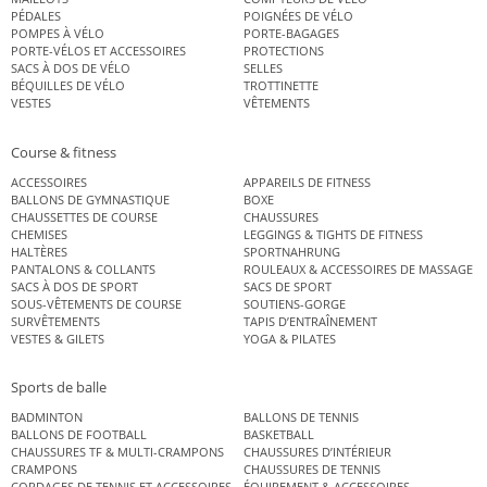
PÉDALES
POIGNÉES DE VÉLO
POMPES À VÉLO
PORTE-BAGAGES
PORTE-VÉLOS ET ACCESSOIRES
PROTECTIONS
SACS À DOS DE VÉLO
SELLES
BÉQUILLES DE VÉLO
TROTTINETTE
VESTES
VÊTEMENTS
Course & fitness
ACCESSOIRES
APPAREILS DE FITNESS
BALLONS DE GYMNASTIQUE
BOXE
CHAUSSETTES DE COURSE
CHAUSSURES
CHEMISES
LEGGINGS & TIGHTS DE FITNESS
HALTÈRES
SPORTNAHRUNG
PANTALONS & COLLANTS
ROULEAUX & ACCESSOIRES DE MASSAGE
SACS À DOS DE SPORT
SACS DE SPORT
SOUS-VÊTEMENTS DE COURSE
SOUTIENS-GORGE
SURVÊTEMENTS
TAPIS D’ENTRAÎNEMENT
VESTES & GILETS
YOGA & PILATES
Sports de balle
BADMINTON
BALLONS DE TENNIS
BALLONS DE FOOTBALL
BASKETBALL
CHAUSSURES TF & MULTI-CRAMPONS
CHAUSSURES D’INTÉRIEUR
CRAMPONS
CHAUSSURES DE TENNIS
CORDAGES DE TENNIS ET ACCESSOIRES DE TENNIS
ÉQUIPEMENT & ACCESSOIRES