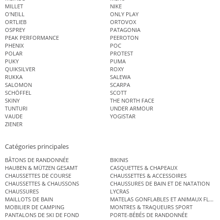
MILLET
NIKE
O'NEILL
ONLY PLAY
ORTLIEB
ORTOVOX
OSPREY
PATAGONIA
PEAK PERFORMANCE
PEEROTON
PHENIX
POC
POLAR
PROTEST
PUKY
PUMA
QUIKSILVER
ROXY
RUKKA
SALEWA
SALOMON
SCARPA
SCHÖFFEL
SCOTT
SKINY
THE NORTH FACE
TUNTURI
UNDER ARMOUR
VAUDE
YOGISTAR
ZIENER
Catégories principales
BÂTONS DE RANDONNÉE
BIKINIS
HAUBEN & MÜTZEN GESAMT
CASQUETTES & CHAPEAUX
CHAUSSETTES DE COURSE
CHAUSSETTES & ACCESSOIRES
CHAUSSETTES & CHAUSSONS
CHAUSSURES DE BAIN ET DE NATATION
CHAUSSURES
LYCRAS
MAILLOTS DE BAIN
MATELAS GONFLABLES ET ANIMAUX FLOT
MOBILIER DE CAMPING
MONTRES & TRAQUEURS SPORT
PANTALONS DE SKI DE FOND
PORTE-BÉBÉS DE RANDONNÉE