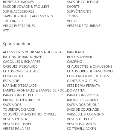
ROBES & TUNIQUES
SACS DE COUCHAGE
SACS DE VOYAGE & TROLLEYS
SHORTS
SUP & ACCESSOIRES
SURVÊTEMENTS
TAPIS DE YOGA ET ACCESSOIRES
TONGS
TROTTINETTE
VÉLOS
VÉLOS ÉLECTRIQUES
VESTES DE TOURISME
VTT
Sports outdoor
ACCESSOIRES POUR SACS À DOS & SACS ÉTANCHES
BANDEAUX
BÂTONS DE RANDONNÉE
BOTTES D’HIVER
CAGOULES & ÉCHARPES
CAMPING
CASQUES D’ESCALADE
CHAUSSETTES & CHAUSSONS
CHAUSSONS-ESCALADE
CHAUSSURES DE RANDONNÉE
COUPE-VENT
COUTEAUX & MULTITOOLS
ESCALADE
GANTS & MOUFLES
HARNAIS D’ESCALADE
SETS DE VIA FERRATA
LAMPES FRONTALES & LAMPES DE POCHE
ISOMATTEN
PANTALONS DE PLUIE
PANTALONS ZIP OFF
PRODUITS D’ENTRETIEN
RAQUETTES-A-NEIGE
SACS À DOS
SACS À DOS DE JOUR
TOURENRUCKSÄCKE
SACS DE COUCHAGE
SOUS-VÊTEMENTS FONCTIONNELS
VAISSELLE & COUVERTS
VESTES D’HIVER
VESTES DE PLUIE
VESTES HARDSHELL
VESTES ISOLANTES
VESTES POLAIRES
SOFTSHELLJACKEN