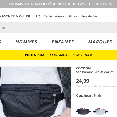
LIVRAISON GRATUITE* À PARTIR DE 129 € ET RETOURS
 KASTNER & ÖHLER
FAQ
Carte cadeau
Offres
Newsletter
S
HOMMES
ENFANTS
MARQUES
PETITS PRIX
|
ÉCONOMISEZ JUSQU'À -50 %
COCOON
Sac banane Waist Wallet
24,99
TVA incluse, frais de port en sus
Couleur:
Noir