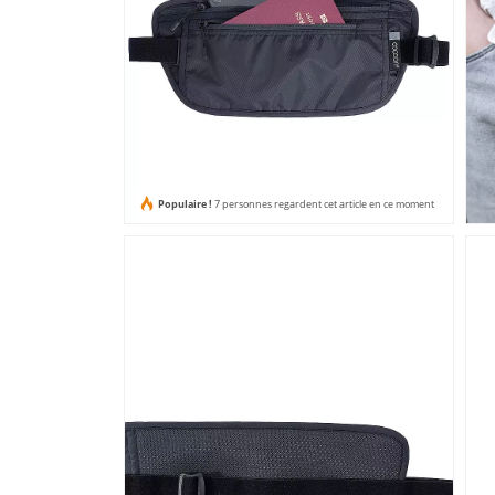
Populaire !
7 personnes regardent cet article en ce moment