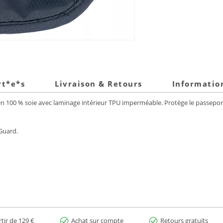
rt*e*s
Livraison & Retours
Informatio
100 % soie avec laminage intérieur TPU imperméable. Protège le passeport, l
Guard.
rtir de 129 €
Achat sur compte
Retours gratuits