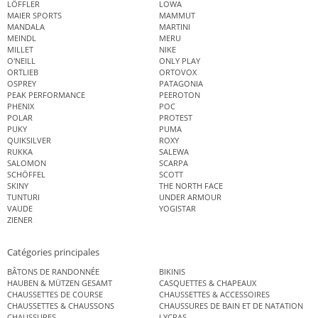
LÖFFLER
LOWA
MAIER SPORTS
MAMMUT
MANDALA
MARTINI
MEINDL
MERU
MILLET
NIKE
O'NEILL
ONLY PLAY
ORTLIEB
ORTOVOX
OSPREY
PATAGONIA
PEAK PERFORMANCE
PEEROTON
PHENIX
POC
POLAR
PROTEST
PUKY
PUMA
QUIKSILVER
ROXY
RUKKA
SALEWA
SALOMON
SCARPA
SCHÖFFEL
SCOTT
SKINY
THE NORTH FACE
TUNTURI
UNDER ARMOUR
VAUDE
YOGISTAR
ZIENER
Catégories principales
BÂTONS DE RANDONNÉE
BIKINIS
HAUBEN & MÜTZEN GESAMT
CASQUETTES & CHAPEAUX
CHAUSSETTES DE COURSE
CHAUSSETTES & ACCESSOIRES
CHAUSSETTES & CHAUSSONS
CHAUSSURES DE BAIN ET DE NATATION
CHAUSSURES
LYCRAS