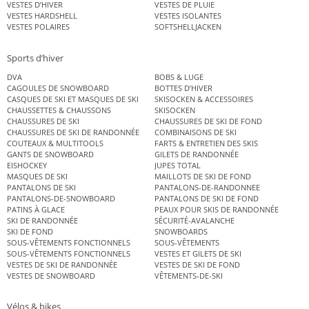
VESTES D’HIVER
VESTES DE PLUIE
VESTES HARDSHELL
VESTES ISOLANTES
VESTES POLAIRES
SOFTSHELLJACKEN
Sports d’hiver
DVA
BOBS & LUGE
CAGOULES DE SNOWBOARD
BOTTES D’HIVER
CASQUES DE SKI ET MASQUES DE SKI
SKISOCKEN & ACCESSOIRES
CHAUSSETTES & CHAUSSONS
SKISOCKEN
CHAUSSURES DE SKI
CHAUSSURES DE SKI DE FOND
CHAUSSURES DE SKI DE RANDONNÉE
COMBINAISONS DE SKI
COUTEAUX & MULTITOOLS
FARTS & ENTRETIEN DES SKIS
GANTS DE SNOWBOARD
GILETS DE RANDONNÉE
EISHOCKEY
JUPES TOTAL
MASQUES DE SKI
MAILLOTS DE SKI DE FOND
PANTALONS DE SKI
PANTALONS-DE-RANDONNEE
PANTALONS-DE-SNOWBOARD
PANTALONS DE SKI DE FOND
PATINS À GLACE
PEAUX POUR SKIS DE RANDONNÉE
SKI DE RANDONNÉE
SÉCURITÉ-AVALANCHE
SKI DE FOND
SNOWBOARDS
SOUS-VÊTEMENTS FONCTIONNELS
SOUS-VÊTEMENTS
SOUS-VÊTEMENTS FONCTIONNELS
VESTES ET GILETS DE SKI
VESTES DE SKI DE RANDONNÉE
VESTES DE SKI DE FOND
VESTES DE SNOWBOARD
VÊTEMENTS-DE-SKI
Vélos & bikes