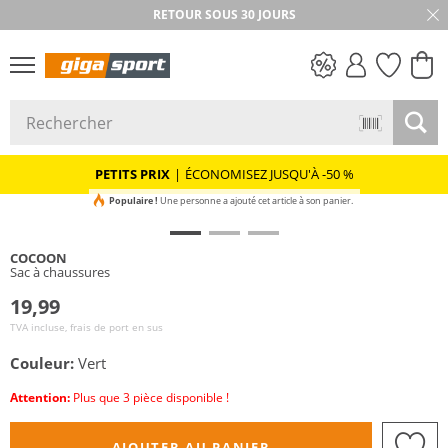
RETOUR SOUS 30 JOURS
PETITS PRIX
PETITS PRIX
|
ÉCONOMISEZ JUSQU'À -50 %
Populaire !
Une personne a ajouté cet article à son panier.
COCOON
Sac à chaussures
19,99
TVA incluse, frais de port en sus
Couleur:
Vert
Attention:
Plus que 3 pièce disponible !
AJOUTER AU PANIER