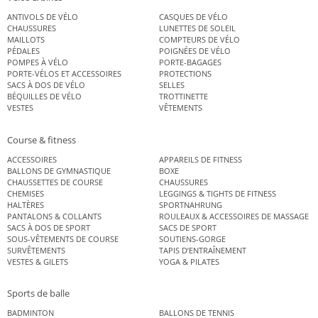
ANTIVOLS DE VÉLO
CASQUES DE VÉLO
CHAUSSURES
LUNETTES DE SOLEIL
MAILLOTS
COMPTEURS DE VÉLO
PÉDALES
POIGNÉES DE VÉLO
POMPES À VÉLO
PORTE-BAGAGES
PORTE-VÉLOS ET ACCESSOIRES
PROTECTIONS
SACS À DOS DE VÉLO
SELLES
BÉQUILLES DE VÉLO
TROTTINETTE
VESTES
VÊTEMENTS
Course & fitness
ACCESSOIRES
APPAREILS DE FITNESS
BALLONS DE GYMNASTIQUE
BOXE
CHAUSSETTES DE COURSE
CHAUSSURES
CHEMISES
LEGGINGS & TIGHTS DE FITNESS
HALTÈRES
SPORTNAHRUNG
PANTALONS & COLLANTS
ROULEAUX & ACCESSOIRES DE MASSAGE
SACS À DOS DE SPORT
SACS DE SPORT
SOUS-VÊTEMENTS DE COURSE
SOUTIENS-GORGE
SURVÊTEMENTS
TAPIS D’ENTRAÎNEMENT
VESTES & GILETS
YOGA & PILATES
Sports de balle
BADMINTON
BALLONS DE TENNIS