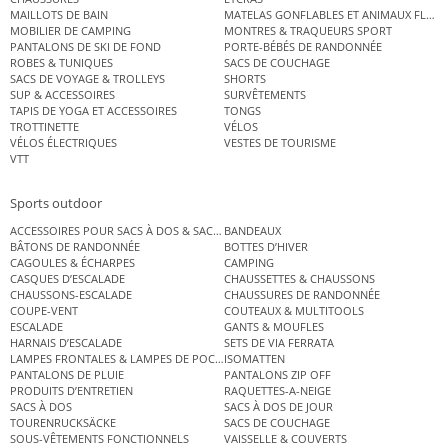
MAILLOTS DE BAIN
MATELAS GONFLABLES ET ANIMAUX FLOT
MOBILIER DE CAMPING
MONTRES & TRAQUEURS SPORT
PANTALONS DE SKI DE FOND
PORTE-BÉBÉS DE RANDONNÉE
ROBES & TUNIQUES
SACS DE COUCHAGE
SACS DE VOYAGE & TROLLEYS
SHORTS
SUP & ACCESSOIRES
SURVÊTEMENTS
TAPIS DE YOGA ET ACCESSOIRES
TONGS
TROTTINETTE
VÉLOS
VÉLOS ÉLECTRIQUES
VESTES DE TOURISME
VTT
Sports outdoor
ACCESSOIRES POUR SACS À DOS & SACS ÉTANCHES
BANDEAUX
BÂTONS DE RANDONNÉE
BOTTES D’HIVER
CAGOULES & ÉCHARPES
CAMPING
CASQUES D’ESCALADE
CHAUSSETTES & CHAUSSONS
CHAUSSONS-ESCALADE
CHAUSSURES DE RANDONNÉE
COUPE-VENT
COUTEAUX & MULTITOOLS
ESCALADE
GANTS & MOUFLES
HARNAIS D’ESCALADE
SETS DE VIA FERRATA
LAMPES FRONTALES & LAMPES DE POCHE
ISOMATTEN
PANTALONS DE PLUIE
PANTALONS ZIP OFF
PRODUITS D’ENTRETIEN
RAQUETTES-A-NEIGE
SACS À DOS
SACS À DOS DE JOUR
TOURENRUCKSÄCKE
SACS DE COUCHAGE
SOUS-VÊTEMENTS FONCTIONNELS
VAISSELLE & COUVERTS