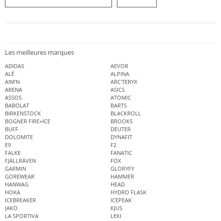
Les meilleures marques
ADIDAS
AEVOR
ALÉ
ALPINA
AIM'N
ARC'TERYX
ARENA
ASICS
ASSOS
ATOMIC
BABOLAT
BARTS
BIRKENSTOCK
BLACKROLL
BOGNER FIRE+ICE
BROOKS
BUFF
DEUTER
DOLOMITE
DYNAFIT
E9
F2
FALKE
FANATIC
FJÄLLRÄVEN
FOX
GARMIN
GLORYFY
GOREWEAR
HAMMER
HANWAG
HEAD
HOKA
HYDRO FLASK
ICEBREAKER
ICEPEAK
JAKO
KJUS
LA SPORTIVA
LEKI