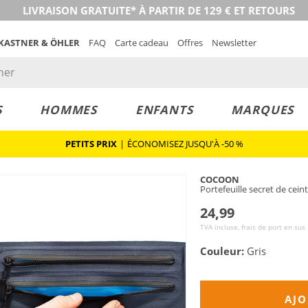
LIVRAISON GRATUITE* À PARTIR DE 129 € ET RETOURS
 KASTNER & ÖHLER
FAQ
Carte cadeau
Offres
Newsletter
S
HOMMES
ENFANTS
MARQUES
PETITS PRIX
|
ÉCONOMISEZ JUSQU'À -50 %
COCOON
Portefeuille secret de cein
24,99
TVA incluse, frais de port en sus
Couleur:
Gris
AJO