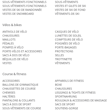
SOUS-VÊTEMENTS FONCTIONNELS
SOUS-VÊTEMENTS
SOUS-VÊTEMENTS FONCTIONNELS
VESTES ET GILETS DE SKI
VESTES DE SKI DE RANDONNÉE
VESTES DE SKI DE FOND
VESTES DE SNOWBOARD
VÊTEMENTS-DE-SKI
Vélos & bikes
ANTIVOLS DE VÉLO
CASQUES DE VÉLO
CHAUSSURES
LUNETTES DE SOLEIL
MAILLOTS
COMPTEURS DE VÉLO
PÉDALES
POIGNÉES DE VÉLO
POMPES À VÉLO
PORTE-BAGAGES
PORTE-VÉLOS ET ACCESSOIRES
PROTECTIONS
SACS À DOS DE VÉLO
SELLES
BÉQUILLES DE VÉLO
TROTTINETTE
VESTES
VÊTEMENTS
Course & fitness
ACCESSOIRES
APPAREILS DE FITNESS
BALLONS DE GYMNASTIQUE
BOXE
CHAUSSETTES DE COURSE
CHAUSSURES
CHEMISES
LEGGINGS & TIGHTS DE FITNESS
HALTÈRES
SPORTNAHRUNG
PANTALONS & COLLANTS
ROULEAUX & ACCESSOIRES DE MASSAGE
SACS À DOS DE SPORT
SACS DE SPORT
SOUS-VÊTEMENTS DE COURSE
SOUTIENS-GORGE