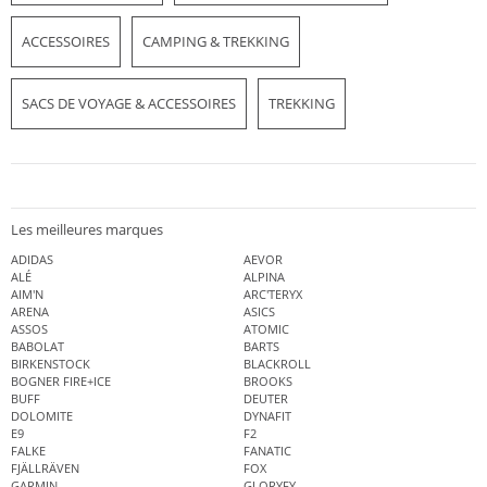
ACCESSOIRES
CAMPING & TREKKING
SACS DE VOYAGE & ACCESSOIRES
TREKKING
Les meilleures marques
ADIDAS
AEVOR
ALÉ
ALPINA
AIM'N
ARC'TERYX
ARENA
ASICS
ASSOS
ATOMIC
BABOLAT
BARTS
BIRKENSTOCK
BLACKROLL
BOGNER FIRE+ICE
BROOKS
BUFF
DEUTER
DOLOMITE
DYNAFIT
E9
F2
FALKE
FANATIC
FJÄLLRÄVEN
FOX
GARMIN
GLORYFY