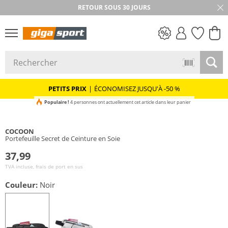
RETOUR SOUS 30 JOURS
PETITS PRIX
PETITS PRIX
|
ÉCONOMISEZ JUSQU'À -50 %
Populaire !
4 personnes ont actuellement cet article dans leur panier
COCOON
Portefeuille Secret de Ceinture en Soie
37,99
TVA incluse, frais de port en sus
Couleur:
Noir