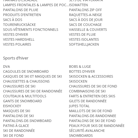
LAMPES FRONTALES & LAMPES DE POCHE
ISOMATTEN
PANTALONS DE PLUIE
PANTALONS ZIP OFF
PRODUITS D’ENTRETIEN
RAQUETTES-A-NEIGE
SACS À DOS
SACS À DOS DE JOUR
TOURENRUCKSÄCKE
SACS DE COUCHAGE
SOUS-VÊTEMENTS FONCTIONNELS
VAISSELLE & COUVERTS
VESTES D’HIVER
VESTES DE PLUIE
VESTES HARDSHELL
VESTES ISOLANTES
VESTES POLAIRES
SOFTSHELLJACKEN
Sports d’hiver
DVA
BOBS & LUGE
CAGOULES DE SNOWBOARD
BOTTES D’HIVER
CASQUES DE SKI ET MASQUES DE SKI
SKISOCKEN & ACCESSOIRES
CHAUSSETTES & CHAUSSONS
SKISOCKEN
CHAUSSURES DE SKI
CHAUSSURES DE SKI DE FOND
CHAUSSURES DE SKI DE RANDONNÉE
COMBINAISONS DE SKI
COUTEAUX & MULTITOOLS
FARTS & ENTRETIEN DES SKIS
GANTS DE SNOWBOARD
GILETS DE RANDONNÉE
EISHOCKEY
JUPES TOTAL
MASQUES DE SKI
MAILLOTS DE SKI DE FOND
PANTALONS DE SKI
PANTALONS-DE-RANDONNEE
PANTALONS-DE-SNOWBOARD
PANTALONS DE SKI DE FOND
PATINS À GLACE
PEAUX POUR SKIS DE RANDONNÉE
SKI DE RANDONNÉE
SÉCURITÉ-AVALANCHE
SKI DE FOND
SNOWBOARDS