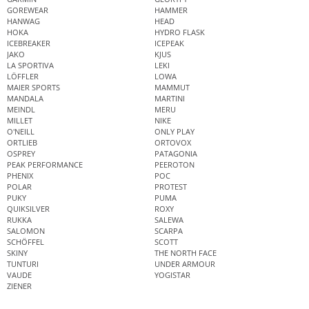
GOREWEAR
HAMMER
HANWAG
HEAD
HOKA
HYDRO FLASK
ICEBREAKER
ICEPEAK
JAKO
KJUS
LA SPORTIVA
LEKI
LÖFFLER
LOWA
MAIER SPORTS
MAMMUT
MANDALA
MARTINI
MEINDL
MERU
MILLET
NIKE
O'NEILL
ONLY PLAY
ORTLIEB
ORTOVOX
OSPREY
PATAGONIA
PEAK PERFORMANCE
PEEROTON
PHENIX
POC
POLAR
PROTEST
PUKY
PUMA
QUIKSILVER
ROXY
RUKKA
SALEWA
SALOMON
SCARPA
SCHÖFFEL
SCOTT
SKINY
THE NORTH FACE
TUNTURI
UNDER ARMOUR
VAUDE
YOGISTAR
ZIENER