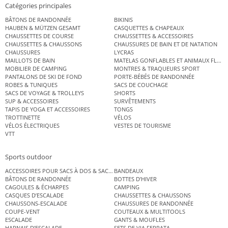
Catégories principales
BÂTONS DE RANDONNÉE
BIKINIS
HAUBEN & MÜTZEN GESAMT
CASQUETTES & CHAPEAUX
CHAUSSETTES DE COURSE
CHAUSSETTES & ACCESSOIRES
CHAUSSETTES & CHAUSSONS
CHAUSSURES DE BAIN ET DE NATATION
CHAUSSURES
LYCRAS
MAILLOTS DE BAIN
MATELAS GONFLABLES ET ANIMAUX FLOT
MOBILIER DE CAMPING
MONTRES & TRAQUEURS SPORT
PANTALONS DE SKI DE FOND
PORTE-BÉBÉS DE RANDONNÉE
ROBES & TUNIQUES
SACS DE COUCHAGE
SACS DE VOYAGE & TROLLEYS
SHORTS
SUP & ACCESSOIRES
SURVÊTEMENTS
TAPIS DE YOGA ET ACCESSOIRES
TONGS
TROTTINETTE
VÉLOS
VÉLOS ÉLECTRIQUES
VESTES DE TOURISME
VTT
Sports outdoor
ACCESSOIRES POUR SACS À DOS & SACS ÉTANCHES
BANDEAUX
BÂTONS DE RANDONNÉE
BOTTES D’HIVER
CAGOULES & ÉCHARPES
CAMPING
CASQUES D’ESCALADE
CHAUSSETTES & CHAUSSONS
CHAUSSONS-ESCALADE
CHAUSSURES DE RANDONNÉE
COUPE-VENT
COUTEAUX & MULTITOOLS
ESCALADE
GANTS & MOUFLES
HARNAIS D’ESCALADE
SETS DE VIA FERRATA