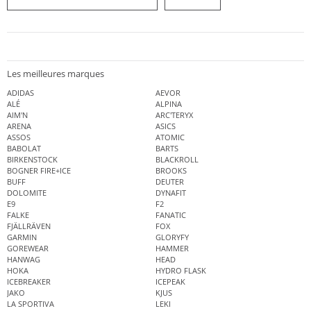
Les meilleures marques
ADIDAS
AEVOR
ALÉ
ALPINA
AIM'N
ARC'TERYX
ARENA
ASICS
ASSOS
ATOMIC
BABOLAT
BARTS
BIRKENSTOCK
BLACKROLL
BOGNER FIRE+ICE
BROOKS
BUFF
DEUTER
DOLOMITE
DYNAFIT
E9
F2
FALKE
FANATIC
FJÄLLRÄVEN
FOX
GARMIN
GLORYFY
GOREWEAR
HAMMER
HANWAG
HEAD
HOKA
HYDRO FLASK
ICEBREAKER
ICEPEAK
JAKO
KJUS
LA SPORTIVA
LEKI