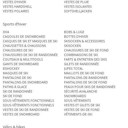
VESTES D’HIVER
VESTES DE PLUIE
VESTES HARDSHELL
VESTES ISOLANTES
VESTES POLAIRES
SOFTSHELLJACKEN
Sports d’hiver
DVA
BOBS & LUGE
CAGOULES DE SNOWBOARD
BOTTES D’HIVER
CASQUES DE SKI ET MASQUES DE SKI
SKISOCKEN & ACCESSOIRES
CHAUSSETTES & CHAUSSONS
SKISOCKEN
CHAUSSURES DE SKI
CHAUSSURES DE SKI DE FOND
CHAUSSURES DE SKI DE RANDONNÉE
COMBINAISONS DE SKI
COUTEAUX & MULTITOOLS
FARTS & ENTRETIEN DES SKIS
GANTS DE SNOWBOARD
GILETS DE RANDONNÉE
EISHOCKEY
JUPES TOTAL
MASQUES DE SKI
MAILLOTS DE SKI DE FOND
PANTALONS DE SKI
PANTALONS-DE-RANDONNEE
PANTALONS-DE-SNOWBOARD
PANTALONS DE SKI DE FOND
PATINS À GLACE
PEAUX POUR SKIS DE RANDONNÉE
SKI DE RANDONNÉE
SÉCURITÉ-AVALANCHE
SKI DE FOND
SNOWBOARDS
SOUS-VÊTEMENTS FONCTIONNELS
SOUS-VÊTEMENTS
SOUS-VÊTEMENTS FONCTIONNELS
VESTES ET GILETS DE SKI
VESTES DE SKI DE RANDONNÉE
VESTES DE SKI DE FOND
VESTES DE SNOWBOARD
VÊTEMENTS-DE-SKI
Vélos & bikes