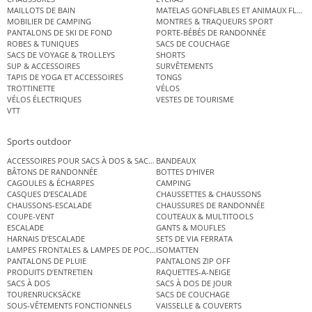
MAILLOTS DE BAIN
MATELAS GONFLABLES ET ANIMAUX FLOT
MOBILIER DE CAMPING
MONTRES & TRAQUEURS SPORT
PANTALONS DE SKI DE FOND
PORTE-BÉBÉS DE RANDONNÉE
ROBES & TUNIQUES
SACS DE COUCHAGE
SACS DE VOYAGE & TROLLEYS
SHORTS
SUP & ACCESSOIRES
SURVÊTEMENTS
TAPIS DE YOGA ET ACCESSOIRES
TONGS
TROTTINETTE
VÉLOS
VÉLOS ÉLECTRIQUES
VESTES DE TOURISME
VTT
Sports outdoor
ACCESSOIRES POUR SACS À DOS & SACS ÉTANCHES
BANDEAUX
BÂTONS DE RANDONNÉE
BOTTES D’HIVER
CAGOULES & ÉCHARPES
CAMPING
CASQUES D’ESCALADE
CHAUSSETTES & CHAUSSONS
CHAUSSONS-ESCALADE
CHAUSSURES DE RANDONNÉE
COUPE-VENT
COUTEAUX & MULTITOOLS
ESCALADE
GANTS & MOUFLES
HARNAIS D’ESCALADE
SETS DE VIA FERRATA
LAMPES FRONTALES & LAMPES DE POCHE
ISOMATTEN
PANTALONS DE PLUIE
PANTALONS ZIP OFF
PRODUITS D’ENTRETIEN
RAQUETTES-A-NEIGE
SACS À DOS
SACS À DOS DE JOUR
TOURENRUCKSÄCKE
SACS DE COUCHAGE
SOUS-VÊTEMENTS FONCTIONNELS
VAISSELLE & COUVERTS