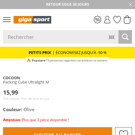
RETOUR SOUS 30 JOURS
PETITS PRIX
PETITS PRIX
|
ÉCONOMISEZ JUSQU'À -50 %
Populaire !
9 personnes regardent cet article en ce moment
COCOON
Packing Cube Ultralight M
15,99
TVA incluse, frais de port en sus
Couleur:
Olive
Attention:
Plus que 3 pièce disponible !
AJOUTER AU PANIER