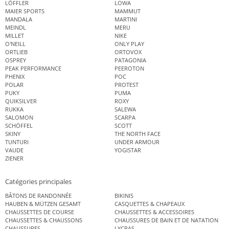
LÖFFLER
LOWA
MAIER SPORTS
MAMMUT
MANDALA
MARTINI
MEINDL
MERU
MILLET
NIKE
O'NEILL
ONLY PLAY
ORTLIEB
ORTOVOX
OSPREY
PATAGONIA
PEAK PERFORMANCE
PEEROTON
PHENIX
POC
POLAR
PROTEST
PUKY
PUMA
QUIKSILVER
ROXY
RUKKA
SALEWA
SALOMON
SCARPA
SCHÖFFEL
SCOTT
SKINY
THE NORTH FACE
TUNTURI
UNDER ARMOUR
VAUDE
YOGISTAR
ZIENER
Catégories principales
BÂTONS DE RANDONNÉE
BIKINIS
HAUBEN & MÜTZEN GESAMT
CASQUETTES & CHAPEAUX
CHAUSSETTES DE COURSE
CHAUSSETTES & ACCESSOIRES
CHAUSSETTES & CHAUSSONS
CHAUSSURES DE BAIN ET DE NATATION
CHAUSSURES
LYCRAS