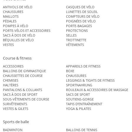
ANTIVOLS DE VÉLO
CASQUES DE VÉLO
CHAUSSURES
LUNETTES DE SOLEIL
MAILLOTS
COMPTEURS DE VÉLO
PÉDALES
POIGNÉES DE VÉLO
POMPES À VÉLO
PORTE-BAGAGES
PORTE-VÉLOS ET ACCESSOIRES
PROTECTIONS
SACS À DOS DE VÉLO
SELLES
BÉQUILLES DE VÉLO
TROTTINETTE
VESTES
VÊTEMENTS
Course & fitness
ACCESSOIRES
APPAREILS DE FITNESS
BALLONS DE GYMNASTIQUE
BOXE
CHAUSSETTES DE COURSE
CHAUSSURES
CHEMISES
LEGGINGS & TIGHTS DE FITNESS
HALTÈRES
SPORTNAHRUNG
PANTALONS & COLLANTS
ROULEAUX & ACCESSOIRES DE MASSAGE
SACS À DOS DE SPORT
SACS DE SPORT
SOUS-VÊTEMENTS DE COURSE
SOUTIENS-GORGE
SURVÊTEMENTS
TAPIS D’ENTRAÎNEMENT
VESTES & GILETS
YOGA & PILATES
Sports de balle
BADMINTON
BALLONS DE TENNIS