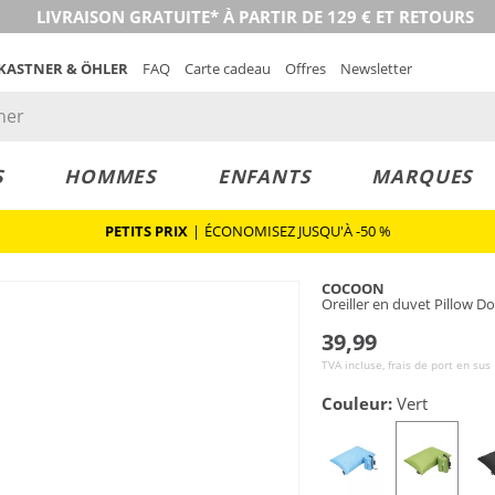
LIVRAISON GRATUITE* À PARTIR DE 129 € ET RETOURS
 KASTNER & ÖHLER
FAQ
Carte cadeau
Offres
Newsletter
S
HOMMES
ENFANTS
MARQUES
PETITS PRIX
|
ÉCONOMISEZ JUSQU'À -50 %
COCOON
Oreiller en duvet Pillow
39,99
TVA incluse, frais de port en sus
Couleur:
Vert