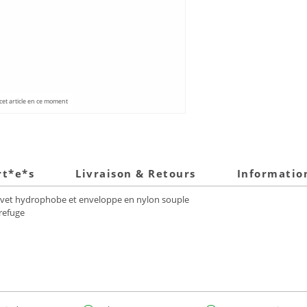
et article en ce moment
rt*e*s
Livraison & Retours
Informatio
duvet hydrophobe et enveloppe en nylon souple
 refuge