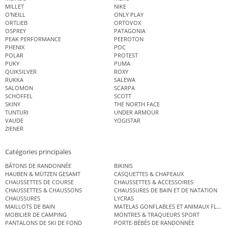
MILLET
NIKE
O'NEILL
ONLY PLAY
ORTLIEB
ORTOVOX
OSPREY
PATAGONIA
PEAK PERFORMANCE
PEEROTON
PHENIX
POC
POLAR
PROTEST
PUKY
PUMA
QUIKSILVER
ROXY
RUKKA
SALEWA
SALOMON
SCARPA
SCHÖFFEL
SCOTT
SKINY
THE NORTH FACE
TUNTURI
UNDER ARMOUR
VAUDE
YOGISTAR
ZIENER
Catégories principales
BÂTONS DE RANDONNÉE
BIKINIS
HAUBEN & MÜTZEN GESAMT
CASQUETTES & CHAPEAUX
CHAUSSETTES DE COURSE
CHAUSSETTES & ACCESSOIRES
CHAUSSETTES & CHAUSSONS
CHAUSSURES DE BAIN ET DE NATATION
CHAUSSURES
LYCRAS
MAILLOTS DE BAIN
MATELAS GONFLABLES ET ANIMAUX FLOT
MOBILIER DE CAMPING
MONTRES & TRAQUEURS SPORT
PANTALONS DE SKI DE FOND
PORTE-BÉBÉS DE RANDONNÉE