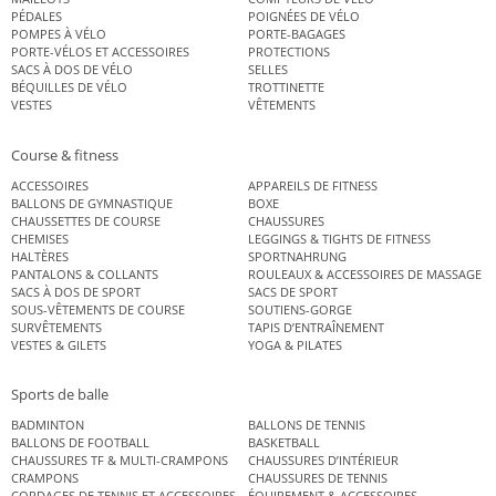
PÉDALES
POIGNÉES DE VÉLO
POMPES À VÉLO
PORTE-BAGAGES
PORTE-VÉLOS ET ACCESSOIRES
PROTECTIONS
SACS À DOS DE VÉLO
SELLES
BÉQUILLES DE VÉLO
TROTTINETTE
VESTES
VÊTEMENTS
Course & fitness
ACCESSOIRES
APPAREILS DE FITNESS
BALLONS DE GYMNASTIQUE
BOXE
CHAUSSETTES DE COURSE
CHAUSSURES
CHEMISES
LEGGINGS & TIGHTS DE FITNESS
HALTÈRES
SPORTNAHRUNG
PANTALONS & COLLANTS
ROULEAUX & ACCESSOIRES DE MASSAGE
SACS À DOS DE SPORT
SACS DE SPORT
SOUS-VÊTEMENTS DE COURSE
SOUTIENS-GORGE
SURVÊTEMENTS
TAPIS D’ENTRAÎNEMENT
VESTES & GILETS
YOGA & PILATES
Sports de balle
BADMINTON
BALLONS DE TENNIS
BALLONS DE FOOTBALL
BASKETBALL
CHAUSSURES TF & MULTI-CRAMPONS
CHAUSSURES D’INTÉRIEUR
CRAMPONS
CHAUSSURES DE TENNIS
CORDAGES DE TENNIS ET ACCESSOIRES DE TENNIS
ÉQUIPEMENT & ACCESSOIRES