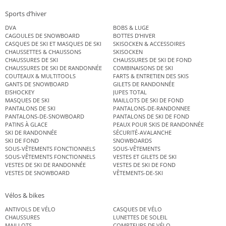
Sports d’hiver
DVA
BOBS & LUGE
CAGOULES DE SNOWBOARD
BOTTES D’HIVER
CASQUES DE SKI ET MASQUES DE SKI
SKISOCKEN & ACCESSOIRES
CHAUSSETTES & CHAUSSONS
SKISOCKEN
CHAUSSURES DE SKI
CHAUSSURES DE SKI DE FOND
CHAUSSURES DE SKI DE RANDONNÉE
COMBINAISONS DE SKI
COUTEAUX & MULTITOOLS
FARTS & ENTRETIEN DES SKIS
GANTS DE SNOWBOARD
GILETS DE RANDONNÉE
EISHOCKEY
JUPES TOTAL
MASQUES DE SKI
MAILLOTS DE SKI DE FOND
PANTALONS DE SKI
PANTALONS-DE-RANDONNEE
PANTALONS-DE-SNOWBOARD
PANTALONS DE SKI DE FOND
PATINS À GLACE
PEAUX POUR SKIS DE RANDONNÉE
SKI DE RANDONNÉE
SÉCURITÉ-AVALANCHE
SKI DE FOND
SNOWBOARDS
SOUS-VÊTEMENTS FONCTIONNELS
SOUS-VÊTEMENTS
SOUS-VÊTEMENTS FONCTIONNELS
VESTES ET GILETS DE SKI
VESTES DE SKI DE RANDONNÉE
VESTES DE SKI DE FOND
VESTES DE SNOWBOARD
VÊTEMENTS-DE-SKI
Vélos & bikes
ANTIVOLS DE VÉLO
CASQUES DE VÉLO
CHAUSSURES
LUNETTES DE SOLEIL
MAILLOTS
COMPTEURS DE VÉLO