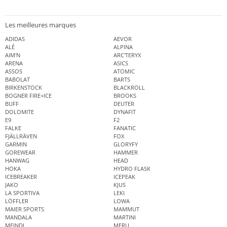
Les meilleures marques
ADIDAS
AEVOR
ALÉ
ALPINA
AIM'N
ARC'TERYX
ARENA
ASICS
ASSOS
ATOMIC
BABOLAT
BARTS
BIRKENSTOCK
BLACKROLL
BOGNER FIRE+ICE
BROOKS
BUFF
DEUTER
DOLOMITE
DYNAFIT
E9
F2
FALKE
FANATIC
FJÄLLRÄVEN
FOX
GARMIN
GLORYFY
GOREWEAR
HAMMER
HANWAG
HEAD
HOKA
HYDRO FLASK
ICEBREAKER
ICEPEAK
JAKO
KJUS
LA SPORTIVA
LEKI
LÖFFLER
LOWA
MAIER SPORTS
MAMMUT
MANDALA
MARTINI
MEINDL
MERU