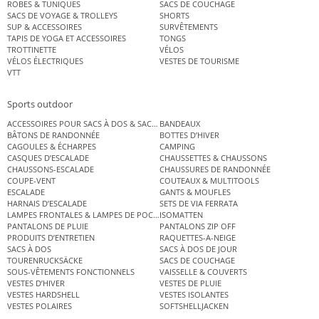
ROBES & TUNIQUES
SACS DE COUCHAGE
SACS DE VOYAGE & TROLLEYS
SHORTS
SUP & ACCESSOIRES
SURVÊTEMENTS
TAPIS DE YOGA ET ACCESSOIRES
TONGS
TROTTINETTE
VÉLOS
VÉLOS ÉLECTRIQUES
VESTES DE TOURISME
VTT
Sports outdoor
ACCESSOIRES POUR SACS À DOS & SACS ÉTANCHES
BANDEAUX
BÂTONS DE RANDONNÉE
BOTTES D’HIVER
CAGOULES & ÉCHARPES
CAMPING
CASQUES D’ESCALADE
CHAUSSETTES & CHAUSSONS
CHAUSSONS-ESCALADE
CHAUSSURES DE RANDONNÉE
COUPE-VENT
COUTEAUX & MULTITOOLS
ESCALADE
GANTS & MOUFLES
HARNAIS D’ESCALADE
SETS DE VIA FERRATA
LAMPES FRONTALES & LAMPES DE POCHE
ISOMATTEN
PANTALONS DE PLUIE
PANTALONS ZIP OFF
PRODUITS D’ENTRETIEN
RAQUETTES-A-NEIGE
SACS À DOS
SACS À DOS DE JOUR
TOURENRUCKSÄCKE
SACS DE COUCHAGE
SOUS-VÊTEMENTS FONCTIONNELS
VAISSELLE & COUVERTS
VESTES D’HIVER
VESTES DE PLUIE
VESTES HARDSHELL
VESTES ISOLANTES
VESTES POLAIRES
SOFTSHELLJACKEN