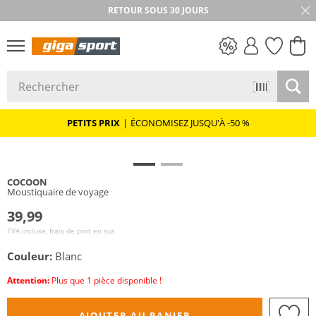
RETOUR SOUS 30 JOURS
PETITS PRIX
PETITS PRIX
|
ÉCONOMISEZ JUSQU'À -50 %
COCOON
Moustiquaire de voyage
39,99
TVA incluse, frais de port en sus
Couleur:
Blanc
Attention:
Plus que 1 pièce disponible !
AJOUTER AU PANIER