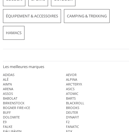
ÉQUIPEMENT & ACCESSOIRES
CAMPING & TREKKING
HAMACS
Les meilleures marques
ADIDAS
AEVOR
ALÉ
ALPINA
AIM'N
ARC'TERYX
ARENA
ASICS
ASSOS
ATOMIC
BABOLAT
BARTS
BIRKENSTOCK
BLACKROLL
BOGNER FIRE+ICE
BROOKS
BUFF
DEUTER
DOLOMITE
DYNAFIT
E9
F2
FALKE
FANATIC
FJÄLLRÄVEN
FOX