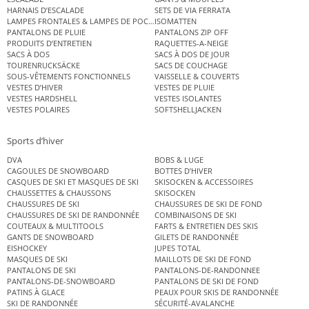
HARNAIS D’ESCALADE
SETS DE VIA FERRATA
LAMPES FRONTALES & LAMPES DE POCHE
ISOMATTEN
PANTALONS DE PLUIE
PANTALONS ZIP OFF
PRODUITS D’ENTRETIEN
RAQUETTES-A-NEIGE
SACS À DOS
SACS À DOS DE JOUR
TOURENRUCKSÄCKE
SACS DE COUCHAGE
SOUS-VÊTEMENTS FONCTIONNELS
VAISSELLE & COUVERTS
VESTES D’HIVER
VESTES DE PLUIE
VESTES HARDSHELL
VESTES ISOLANTES
VESTES POLAIRES
SOFTSHELLJACKEN
Sports d’hiver
DVA
BOBS & LUGE
CAGOULES DE SNOWBOARD
BOTTES D’HIVER
CASQUES DE SKI ET MASQUES DE SKI
SKISOCKEN & ACCESSOIRES
CHAUSSETTES & CHAUSSONS
SKISOCKEN
CHAUSSURES DE SKI
CHAUSSURES DE SKI DE FOND
CHAUSSURES DE SKI DE RANDONNÉE
COMBINAISONS DE SKI
COUTEAUX & MULTITOOLS
FARTS & ENTRETIEN DES SKIS
GANTS DE SNOWBOARD
GILETS DE RANDONNÉE
EISHOCKEY
JUPES TOTAL
MASQUES DE SKI
MAILLOTS DE SKI DE FOND
PANTALONS DE SKI
PANTALONS-DE-RANDONNEE
PANTALONS-DE-SNOWBOARD
PANTALONS DE SKI DE FOND
PATINS À GLACE
PEAUX POUR SKIS DE RANDONNÉE
SKI DE RANDONNÉE
SÉCURITÉ-AVALANCHE