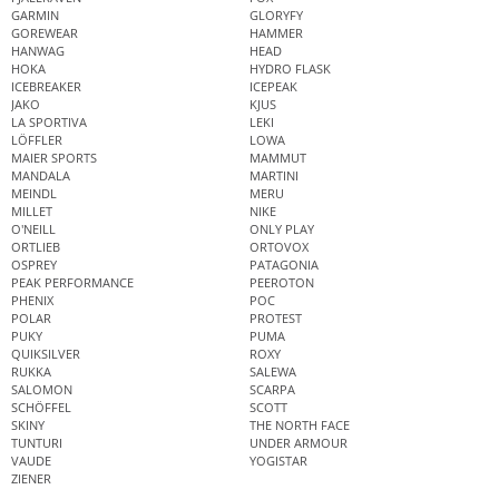
GARMIN
GLORYFY
GOREWEAR
HAMMER
HANWAG
HEAD
HOKA
HYDRO FLASK
ICEBREAKER
ICEPEAK
JAKO
KJUS
LA SPORTIVA
LEKI
LÖFFLER
LOWA
MAIER SPORTS
MAMMUT
MANDALA
MARTINI
MEINDL
MERU
MILLET
NIKE
O'NEILL
ONLY PLAY
ORTLIEB
ORTOVOX
OSPREY
PATAGONIA
PEAK PERFORMANCE
PEEROTON
PHENIX
POC
POLAR
PROTEST
PUKY
PUMA
QUIKSILVER
ROXY
RUKKA
SALEWA
SALOMON
SCARPA
SCHÖFFEL
SCOTT
SKINY
THE NORTH FACE
TUNTURI
UNDER ARMOUR
VAUDE
YOGISTAR
ZIENER