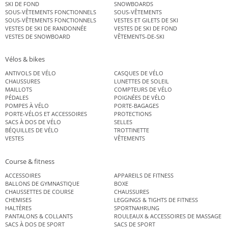
SKI DE FOND
SNOWBOARDS
SOUS-VÊTEMENTS FONCTIONNELS
SOUS-VÊTEMENTS
SOUS-VÊTEMENTS FONCTIONNELS
VESTES ET GILETS DE SKI
VESTES DE SKI DE RANDONNÉE
VESTES DE SKI DE FOND
VESTES DE SNOWBOARD
VÊTEMENTS-DE-SKI
Vélos & bikes
ANTIVOLS DE VÉLO
CASQUES DE VÉLO
CHAUSSURES
LUNETTES DE SOLEIL
MAILLOTS
COMPTEURS DE VÉLO
PÉDALES
POIGNÉES DE VÉLO
POMPES À VÉLO
PORTE-BAGAGES
PORTE-VÉLOS ET ACCESSOIRES
PROTECTIONS
SACS À DOS DE VÉLO
SELLES
BÉQUILLES DE VÉLO
TROTTINETTE
VESTES
VÊTEMENTS
Course & fitness
ACCESSOIRES
APPAREILS DE FITNESS
BALLONS DE GYMNASTIQUE
BOXE
CHAUSSETTES DE COURSE
CHAUSSURES
CHEMISES
LEGGINGS & TIGHTS DE FITNESS
HALTÈRES
SPORTNAHRUNG
PANTALONS & COLLANTS
ROULEAUX & ACCESSOIRES DE MASSAGE
SACS À DOS DE SPORT
SACS DE SPORT