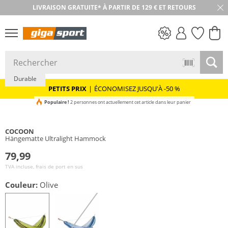
LIVRAISON GRATUITE* À PARTIR DE 129 € ET RETOURS
RETOUR SOUS 30 JOURS
PETITS PRIX
Durable
PETITS PRIX
|
ÉCONOMISEZ JUSQU'À -50 %
Populaire !
2 personnes ont actuellement cet article dans leur panier
COCOON
Hängematte Ultralight Hammock
79,99
TVA incluse, frais de port en sus
Couleur:
Olive