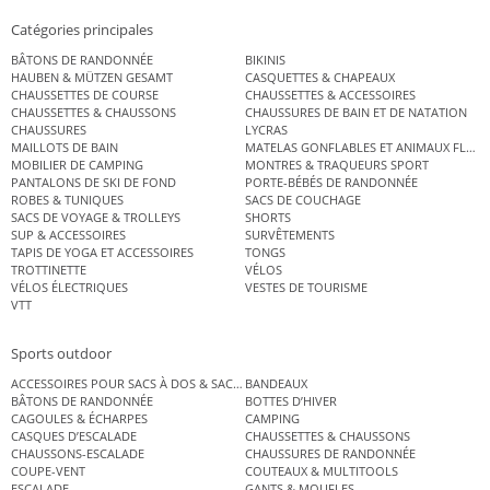
Catégories principales
BÂTONS DE RANDONNÉE
BIKINIS
HAUBEN & MÜTZEN GESAMT
CASQUETTES & CHAPEAUX
CHAUSSETTES DE COURSE
CHAUSSETTES & ACCESSOIRES
CHAUSSETTES & CHAUSSONS
CHAUSSURES DE BAIN ET DE NATATION
CHAUSSURES
LYCRAS
MAILLOTS DE BAIN
MATELAS GONFLABLES ET ANIMAUX FLOT
MOBILIER DE CAMPING
MONTRES & TRAQUEURS SPORT
PANTALONS DE SKI DE FOND
PORTE-BÉBÉS DE RANDONNÉE
ROBES & TUNIQUES
SACS DE COUCHAGE
SACS DE VOYAGE & TROLLEYS
SHORTS
SUP & ACCESSOIRES
SURVÊTEMENTS
TAPIS DE YOGA ET ACCESSOIRES
TONGS
TROTTINETTE
VÉLOS
VÉLOS ÉLECTRIQUES
VESTES DE TOURISME
VTT
Sports outdoor
ACCESSOIRES POUR SACS À DOS & SACS ÉTANCHES
BANDEAUX
BÂTONS DE RANDONNÉE
BOTTES D’HIVER
CAGOULES & ÉCHARPES
CAMPING
CASQUES D’ESCALADE
CHAUSSETTES & CHAUSSONS
CHAUSSONS-ESCALADE
CHAUSSURES DE RANDONNÉE
COUPE-VENT
COUTEAUX & MULTITOOLS
ESCALADE
GANTS & MOUFLES