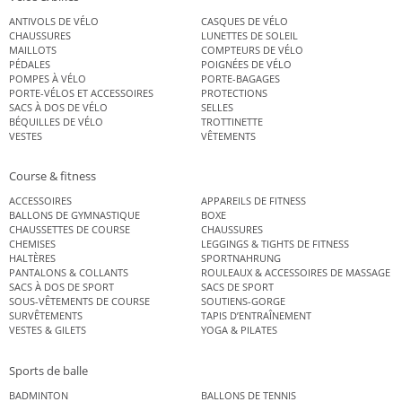
ANTIVOLS DE VÉLO
CASQUES DE VÉLO
CHAUSSURES
LUNETTES DE SOLEIL
MAILLOTS
COMPTEURS DE VÉLO
PÉDALES
POIGNÉES DE VÉLO
POMPES À VÉLO
PORTE-BAGAGES
PORTE-VÉLOS ET ACCESSOIRES
PROTECTIONS
SACS À DOS DE VÉLO
SELLES
BÉQUILLES DE VÉLO
TROTTINETTE
VESTES
VÊTEMENTS
Course & fitness
ACCESSOIRES
APPAREILS DE FITNESS
BALLONS DE GYMNASTIQUE
BOXE
CHAUSSETTES DE COURSE
CHAUSSURES
CHEMISES
LEGGINGS & TIGHTS DE FITNESS
HALTÈRES
SPORTNAHRUNG
PANTALONS & COLLANTS
ROULEAUX & ACCESSOIRES DE MASSAGE
SACS À DOS DE SPORT
SACS DE SPORT
SOUS-VÊTEMENTS DE COURSE
SOUTIENS-GORGE
SURVÊTEMENTS
TAPIS D’ENTRAÎNEMENT
VESTES & GILETS
YOGA & PILATES
Sports de balle
BADMINTON
BALLONS DE TENNIS