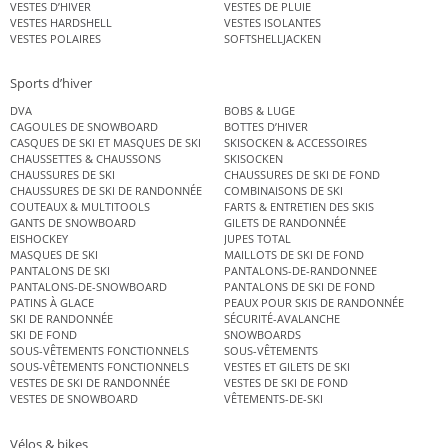
VESTES D’HIVER
VESTES DE PLUIE
VESTES HARDSHELL
VESTES ISOLANTES
VESTES POLAIRES
SOFTSHELLJACKEN
Sports d’hiver
DVA
BOBS & LUGE
CAGOULES DE SNOWBOARD
BOTTES D’HIVER
CASQUES DE SKI ET MASQUES DE SKI
SKISOCKEN & ACCESSOIRES
CHAUSSETTES & CHAUSSONS
SKISOCKEN
CHAUSSURES DE SKI
CHAUSSURES DE SKI DE FOND
CHAUSSURES DE SKI DE RANDONNÉE
COMBINAISONS DE SKI
COUTEAUX & MULTITOOLS
FARTS & ENTRETIEN DES SKIS
GANTS DE SNOWBOARD
GILETS DE RANDONNÉE
EISHOCKEY
JUPES TOTAL
MASQUES DE SKI
MAILLOTS DE SKI DE FOND
PANTALONS DE SKI
PANTALONS-DE-RANDONNEE
PANTALONS-DE-SNOWBOARD
PANTALONS DE SKI DE FOND
PATINS À GLACE
PEAUX POUR SKIS DE RANDONNÉE
SKI DE RANDONNÉE
SÉCURITÉ-AVALANCHE
SKI DE FOND
SNOWBOARDS
SOUS-VÊTEMENTS FONCTIONNELS
SOUS-VÊTEMENTS
SOUS-VÊTEMENTS FONCTIONNELS
VESTES ET GILETS DE SKI
VESTES DE SKI DE RANDONNÉE
VESTES DE SKI DE FOND
VESTES DE SNOWBOARD
VÊTEMENTS-DE-SKI
Vélos & bikes