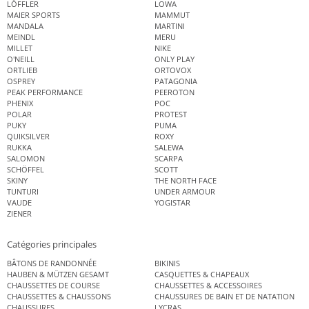
LÖFFLER
LOWA
MAIER SPORTS
MAMMUT
MANDALA
MARTINI
MEINDL
MERU
MILLET
NIKE
O'NEILL
ONLY PLAY
ORTLIEB
ORTOVOX
OSPREY
PATAGONIA
PEAK PERFORMANCE
PEEROTON
PHENIX
POC
POLAR
PROTEST
PUKY
PUMA
QUIKSILVER
ROXY
RUKKA
SALEWA
SALOMON
SCARPA
SCHÖFFEL
SCOTT
SKINY
THE NORTH FACE
TUNTURI
UNDER ARMOUR
VAUDE
YOGISTAR
ZIENER
Catégories principales
BÂTONS DE RANDONNÉE
BIKINIS
HAUBEN & MÜTZEN GESAMT
CASQUETTES & CHAPEAUX
CHAUSSETTES DE COURSE
CHAUSSETTES & ACCESSOIRES
CHAUSSETTES & CHAUSSONS
CHAUSSURES DE BAIN ET DE NATATION
CHAUSSURES
LYCRAS