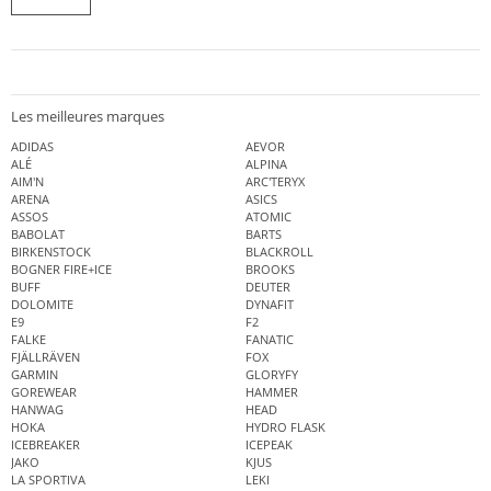
Les meilleures marques
ADIDAS
AEVOR
ALÉ
ALPINA
AIM'N
ARC'TERYX
ARENA
ASICS
ASSOS
ATOMIC
BABOLAT
BARTS
BIRKENSTOCK
BLACKROLL
BOGNER FIRE+ICE
BROOKS
BUFF
DEUTER
DOLOMITE
DYNAFIT
E9
F2
FALKE
FANATIC
FJÄLLRÄVEN
FOX
GARMIN
GLORYFY
GOREWEAR
HAMMER
HANWAG
HEAD
HOKA
HYDRO FLASK
ICEBREAKER
ICEPEAK
JAKO
KJUS
LA SPORTIVA
LEKI