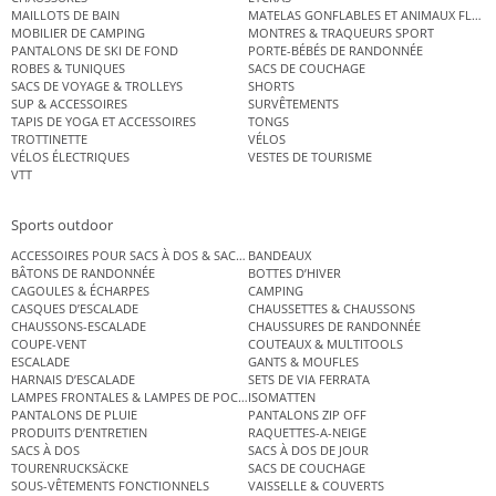
MAILLOTS DE BAIN
MATELAS GONFLABLES ET ANIMAUX FLOT
MOBILIER DE CAMPING
MONTRES & TRAQUEURS SPORT
PANTALONS DE SKI DE FOND
PORTE-BÉBÉS DE RANDONNÉE
ROBES & TUNIQUES
SACS DE COUCHAGE
SACS DE VOYAGE & TROLLEYS
SHORTS
SUP & ACCESSOIRES
SURVÊTEMENTS
TAPIS DE YOGA ET ACCESSOIRES
TONGS
TROTTINETTE
VÉLOS
VÉLOS ÉLECTRIQUES
VESTES DE TOURISME
VTT
Sports outdoor
ACCESSOIRES POUR SACS À DOS & SACS ÉTANCHES
BANDEAUX
BÂTONS DE RANDONNÉE
BOTTES D’HIVER
CAGOULES & ÉCHARPES
CAMPING
CASQUES D’ESCALADE
CHAUSSETTES & CHAUSSONS
CHAUSSONS-ESCALADE
CHAUSSURES DE RANDONNÉE
COUPE-VENT
COUTEAUX & MULTITOOLS
ESCALADE
GANTS & MOUFLES
HARNAIS D’ESCALADE
SETS DE VIA FERRATA
LAMPES FRONTALES & LAMPES DE POCHE
ISOMATTEN
PANTALONS DE PLUIE
PANTALONS ZIP OFF
PRODUITS D’ENTRETIEN
RAQUETTES-A-NEIGE
SACS À DOS
SACS À DOS DE JOUR
TOURENRUCKSÄCKE
SACS DE COUCHAGE
SOUS-VÊTEMENTS FONCTIONNELS
VAISSELLE & COUVERTS