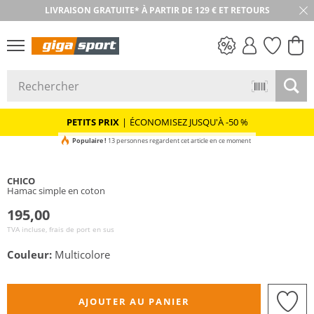
LIVRAISON GRATUITE* À PARTIR DE 129 € ET RETOURS
RETOUR SOUS 30 JOURS
PETITS PRIX
PETITS PRIX
|
ÉCONOMISEZ JUSQU'À -50 %
Populaire !
13 personnes regardent cet article en ce moment
CHICO
Hamac simple en coton
195,00
TVA incluse, frais de port en sus
Couleur:
Multicolore
AJOUTER AU PANIER