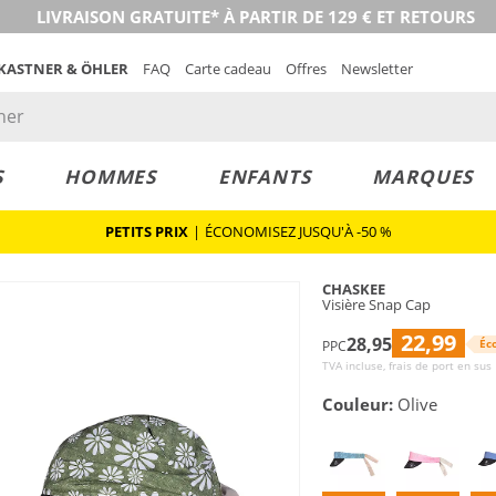
LIVRAISON GRATUITE* À PARTIR DE 129 € ET RETOURS
 KASTNER & ÖHLER
FAQ
Carte cadeau
Offres
Newsletter
S
HOMMES
ENFANTS
MARQUES
PETITS PRIX
|
ÉCONOMISEZ JUSQU'À -50 %
CHASKEE
Visière Snap Cap
22,99
28,95
Éc
PPC
TVA incluse, frais de port en sus
Couleur:
Olive