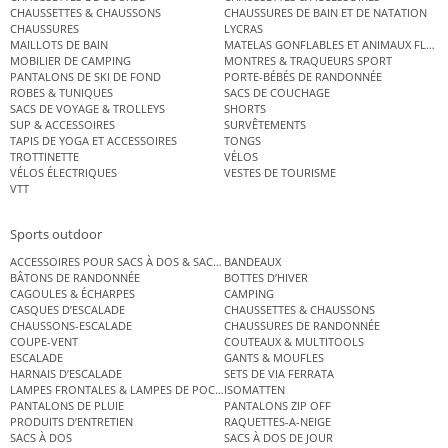
CHAUSSETTES & CHAUSSONS
CHAUSSURES DE BAIN ET DE NATATION
CHAUSSURES
LYCRAS
MAILLOTS DE BAIN
MATELAS GONFLABLES ET ANIMAUX FLOT
MOBILIER DE CAMPING
MONTRES & TRAQUEURS SPORT
PANTALONS DE SKI DE FOND
PORTE-BÉBÉS DE RANDONNÉE
ROBES & TUNIQUES
SACS DE COUCHAGE
SACS DE VOYAGE & TROLLEYS
SHORTS
SUP & ACCESSOIRES
SURVÊTEMENTS
TAPIS DE YOGA ET ACCESSOIRES
TONGS
TROTTINETTE
VÉLOS
VÉLOS ÉLECTRIQUES
VESTES DE TOURISME
VTT
Sports outdoor
ACCESSOIRES POUR SACS À DOS & SACS ÉTANCHES
BANDEAUX
BÂTONS DE RANDONNÉE
BOTTES D’HIVER
CAGOULES & ÉCHARPES
CAMPING
CASQUES D’ESCALADE
CHAUSSETTES & CHAUSSONS
CHAUSSONS-ESCALADE
CHAUSSURES DE RANDONNÉE
COUPE-VENT
COUTEAUX & MULTITOOLS
ESCALADE
GANTS & MOUFLES
HARNAIS D’ESCALADE
SETS DE VIA FERRATA
LAMPES FRONTALES & LAMPES DE POCHE
ISOMATTEN
PANTALONS DE PLUIE
PANTALONS ZIP OFF
PRODUITS D’ENTRETIEN
RAQUETTES-A-NEIGE
SACS À DOS
SACS À DOS DE JOUR