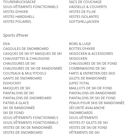
TOURENRUCKSÄCKE
SACS DE COUCHAGE
SOUS-VÊTEMENTS FONCTIONNELS
VAISSELLE & COUVERTS
VESTES D’HIVER
VESTES DE PLUIE
VESTES HARDSHELL
VESTES ISOLANTES
VESTES POLAIRES
SOFTSHELLJACKEN
Sports d’hiver
DVA
BOBS & LUGE
CAGOULES DE SNOWBOARD
BOTTES D’HIVER
CASQUES DE SKI ET MASQUES DE SKI
SKISOCKEN & ACCESSOIRES
CHAUSSETTES & CHAUSSONS
SKISOCKEN
CHAUSSURES DE SKI
CHAUSSURES DE SKI DE FOND
CHAUSSURES DE SKI DE RANDONNÉE
COMBINAISONS DE SKI
COUTEAUX & MULTITOOLS
FARTS & ENTRETIEN DES SKIS
GANTS DE SNOWBOARD
GILETS DE RANDONNÉE
EISHOCKEY
JUPES TOTAL
MASQUES DE SKI
MAILLOTS DE SKI DE FOND
PANTALONS DE SKI
PANTALONS-DE-RANDONNEE
PANTALONS-DE-SNOWBOARD
PANTALONS DE SKI DE FOND
PATINS À GLACE
PEAUX POUR SKIS DE RANDONNÉE
SKI DE RANDONNÉE
SÉCURITÉ-AVALANCHE
SKI DE FOND
SNOWBOARDS
SOUS-VÊTEMENTS FONCTIONNELS
SOUS-VÊTEMENTS
SOUS-VÊTEMENTS FONCTIONNELS
VESTES ET GILETS DE SKI
VESTES DE SKI DE RANDONNÉE
VESTES DE SKI DE FOND
VESTES DE SNOWBOARD
VÊTEMENTS-DE-SKI