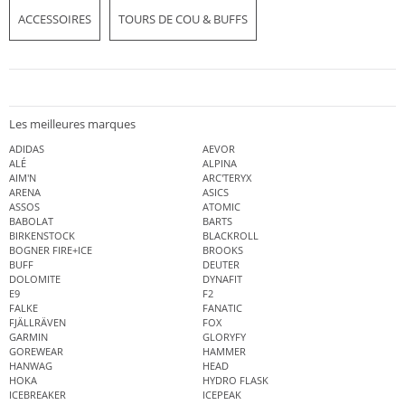
ACCESSOIRES
TOURS DE COU & BUFFS
Les meilleures marques
ADIDAS
AEVOR
ALÉ
ALPINA
AIM'N
ARC'TERYX
ARENA
ASICS
ASSOS
ATOMIC
BABOLAT
BARTS
BIRKENSTOCK
BLACKROLL
BOGNER FIRE+ICE
BROOKS
BUFF
DEUTER
DOLOMITE
DYNAFIT
E9
F2
FALKE
FANATIC
FJÄLLRÄVEN
FOX
GARMIN
GLORYFY
GOREWEAR
HAMMER
HANWAG
HEAD
HOKA
HYDRO FLASK
ICEBREAKER
ICEPEAK