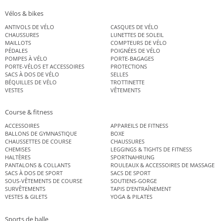
Vélos & bikes
ANTIVOLS DE VÉLO
CASQUES DE VÉLO
CHAUSSURES
LUNETTES DE SOLEIL
MAILLOTS
COMPTEURS DE VÉLO
PÉDALES
POIGNÉES DE VÉLO
POMPES À VÉLO
PORTE-BAGAGES
PORTE-VÉLOS ET ACCESSOIRES
PROTECTIONS
SACS À DOS DE VÉLO
SELLES
BÉQUILLES DE VÉLO
TROTTINETTE
VESTES
VÊTEMENTS
Course & fitness
ACCESSOIRES
APPAREILS DE FITNESS
BALLONS DE GYMNASTIQUE
BOXE
CHAUSSETTES DE COURSE
CHAUSSURES
CHEMISES
LEGGINGS & TIGHTS DE FITNESS
HALTÈRES
SPORTNAHRUNG
PANTALONS & COLLANTS
ROULEAUX & ACCESSOIRES DE MASSAGE
SACS À DOS DE SPORT
SACS DE SPORT
SOUS-VÊTEMENTS DE COURSE
SOUTIENS-GORGE
SURVÊTEMENTS
TAPIS D’ENTRAÎNEMENT
VESTES & GILETS
YOGA & PILATES
Sports de balle