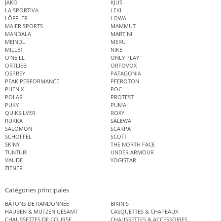
JAKO
KJUS
LA SPORTIVA
LEKI
LÖFFLER
LOWA
MAIER SPORTS
MAMMUT
MANDALA
MARTINI
MEINDL
MERU
MILLET
NIKE
O'NEILL
ONLY PLAY
ORTLIEB
ORTOVOX
OSPREY
PATAGONIA
PEAK PERFORMANCE
PEEROTON
PHENIX
POC
POLAR
PROTEST
PUKY
PUMA
QUIKSILVER
ROXY
RUKKA
SALEWA
SALOMON
SCARPA
SCHÖFFEL
SCOTT
SKINY
THE NORTH FACE
TUNTURI
UNDER ARMOUR
VAUDE
YOGISTAR
ZIENER
Catégories principales
BÂTONS DE RANDONNÉE
BIKINIS
HAUBEN & MÜTZEN GESAMT
CASQUETTES & CHAPEAUX
CHAUSSETTES DE COURSE
CHAUSSETTES & ACCESSOIRES