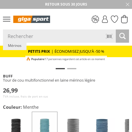
RETOUR SOUS 30 JOURS
Durable
PETITS PRIX
Mérinos
PETITS PRIX
|
ÉCONOMISEZ JUSQU'À -50 %
Populaire !
7 personnes regardent cet article en ce moment
BUFF
Tour de cou multifonctionnel en laine mérinos légère
26,99
TVA incluse, frais de port en sus
Couleur:
Menthe