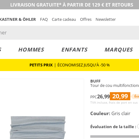
LIVRAISON GRATUITE* À PARTIR DE 129 € ET RETOURS
 KASTNER & ÖHLER
FAQ
Carte cadeau
Offres
Newsletter
S
HOMMES
ENFANTS
MARQUES
PETITS PRIX
|
ÉCONOMISEZ JUSQU'À -50 %
BUFF
Tour de cou multifonctionn
20,99
26,99
Éc
PPC
TVA incluse, frais de port en sus
Couleur:
Gris clair
Évaluation de la taille :