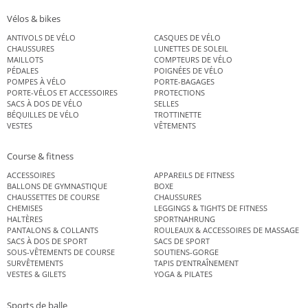
Vélos & bikes
ANTIVOLS DE VÉLO
CASQUES DE VÉLO
CHAUSSURES
LUNETTES DE SOLEIL
MAILLOTS
COMPTEURS DE VÉLO
PÉDALES
POIGNÉES DE VÉLO
POMPES À VÉLO
PORTE-BAGAGES
PORTE-VÉLOS ET ACCESSOIRES
PROTECTIONS
SACS À DOS DE VÉLO
SELLES
BÉQUILLES DE VÉLO
TROTTINETTE
VESTES
VÊTEMENTS
Course & fitness
ACCESSOIRES
APPAREILS DE FITNESS
BALLONS DE GYMNASTIQUE
BOXE
CHAUSSETTES DE COURSE
CHAUSSURES
CHEMISES
LEGGINGS & TIGHTS DE FITNESS
HALTÈRES
SPORTNAHRUNG
PANTALONS & COLLANTS
ROULEAUX & ACCESSOIRES DE MASSAGE
SACS À DOS DE SPORT
SACS DE SPORT
SOUS-VÊTEMENTS DE COURSE
SOUTIENS-GORGE
SURVÊTEMENTS
TAPIS D’ENTRAÎNEMENT
VESTES & GILETS
YOGA & PILATES
Sports de balle