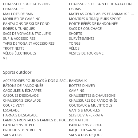
CHAUSSETTES & CHAUSSONS
CHAUSSURES DE BAIN ET DE NATATION
CHAUSSURES
LYCRAS
MAILLOTS DE BAIN
MATELAS GONFLABLES ET ANIMAUX FLOT
MOBILIER DE CAMPING
MONTRES & TRAQUEURS SPORT
PANTALONS DE SKI DE FOND
PORTE-BÉBÉS DE RANDONNÉE
ROBES & TUNIQUES
SACS DE COUCHAGE
SACS DE VOYAGE & TROLLEYS
SHORTS
SUP & ACCESSOIRES
SURVÊTEMENTS
TAPIS DE YOGA ET ACCESSOIRES
TONGS
TROTTINETTE
VÉLOS
VÉLOS ÉLECTRIQUES
VESTES DE TOURISME
VTT
Sports outdoor
ACCESSOIRES POUR SACS À DOS & SACS ÉTANCHES
BANDEAUX
BÂTONS DE RANDONNÉE
BOTTES D’HIVER
CAGOULES & ÉCHARPES
CAMPING
CASQUES D’ESCALADE
CHAUSSETTES & CHAUSSONS
CHAUSSONS-ESCALADE
CHAUSSURES DE RANDONNÉE
COUPE-VENT
COUTEAUX & MULTITOOLS
ESCALADE
GANTS & MOUFLES
HARNAIS D’ESCALADE
SETS DE VIA FERRATA
LAMPES FRONTALES & LAMPES DE POCHE
ISOMATTEN
PANTALONS DE PLUIE
PANTALONS ZIP OFF
PRODUITS D’ENTRETIEN
RAQUETTES-A-NEIGE
SACS À DOS
SACS À DOS DE JOUR