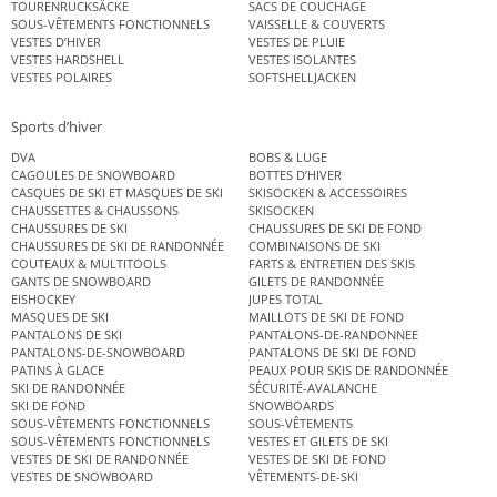
TOURENRUCKSÄCKE
SACS DE COUCHAGE
SOUS-VÊTEMENTS FONCTIONNELS
VAISSELLE & COUVERTS
VESTES D’HIVER
VESTES DE PLUIE
VESTES HARDSHELL
VESTES ISOLANTES
VESTES POLAIRES
SOFTSHELLJACKEN
Sports d’hiver
DVA
BOBS & LUGE
CAGOULES DE SNOWBOARD
BOTTES D’HIVER
CASQUES DE SKI ET MASQUES DE SKI
SKISOCKEN & ACCESSOIRES
CHAUSSETTES & CHAUSSONS
SKISOCKEN
CHAUSSURES DE SKI
CHAUSSURES DE SKI DE FOND
CHAUSSURES DE SKI DE RANDONNÉE
COMBINAISONS DE SKI
COUTEAUX & MULTITOOLS
FARTS & ENTRETIEN DES SKIS
GANTS DE SNOWBOARD
GILETS DE RANDONNÉE
EISHOCKEY
JUPES TOTAL
MASQUES DE SKI
MAILLOTS DE SKI DE FOND
PANTALONS DE SKI
PANTALONS-DE-RANDONNEE
PANTALONS-DE-SNOWBOARD
PANTALONS DE SKI DE FOND
PATINS À GLACE
PEAUX POUR SKIS DE RANDONNÉE
SKI DE RANDONNÉE
SÉCURITÉ-AVALANCHE
SKI DE FOND
SNOWBOARDS
SOUS-VÊTEMENTS FONCTIONNELS
SOUS-VÊTEMENTS
SOUS-VÊTEMENTS FONCTIONNELS
VESTES ET GILETS DE SKI
VESTES DE SKI DE RANDONNÉE
VESTES DE SKI DE FOND
VESTES DE SNOWBOARD
VÊTEMENTS-DE-SKI