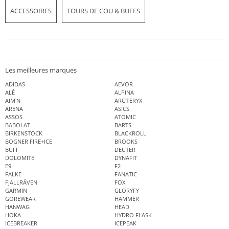
ACCESSOIRES
TOURS DE COU & BUFFS
Les meilleures marques
ADIDAS
AEVOR
ALÉ
ALPINA
AIM'N
ARC'TERYX
ARENA
ASICS
ASSOS
ATOMIC
BABOLAT
BARTS
BIRKENSTOCK
BLACKROLL
BOGNER FIRE+ICE
BROOKS
BUFF
DEUTER
DOLOMITE
DYNAFIT
E9
F2
FALKE
FANATIC
FJÄLLRÄVEN
FOX
GARMIN
GLORYFY
GOREWEAR
HAMMER
HANWAG
HEAD
HOKA
HYDRO FLASK
ICEBREAKER
ICEPEAK