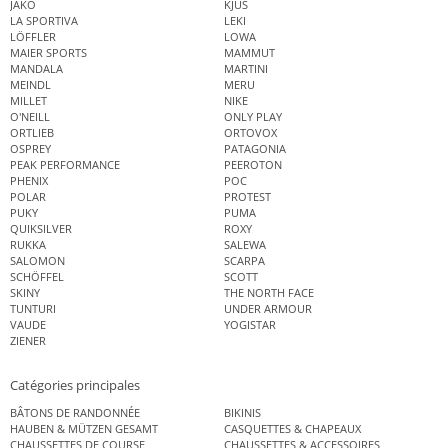
JAKO
KJUS
LA SPORTIVA
LEKI
LÖFFLER
LOWA
MAIER SPORTS
MAMMUT
MANDALA
MARTINI
MEINDL
MERU
MILLET
NIKE
O'NEILL
ONLY PLAY
ORTLIEB
ORTOVOX
OSPREY
PATAGONIA
PEAK PERFORMANCE
PEEROTON
PHENIX
POC
POLAR
PROTEST
PUKY
PUMA
QUIKSILVER
ROXY
RUKKA
SALEWA
SALOMON
SCARPA
SCHÖFFEL
SCOTT
SKINY
THE NORTH FACE
TUNTURI
UNDER ARMOUR
VAUDE
YOGISTAR
ZIENER
Catégories principales
BÂTONS DE RANDONNÉE
BIKINIS
HAUBEN & MÜTZEN GESAMT
CASQUETTES & CHAPEAUX
CHAUSSETTES DE COURSE
CHAUSSETTES & ACCESSOIRES