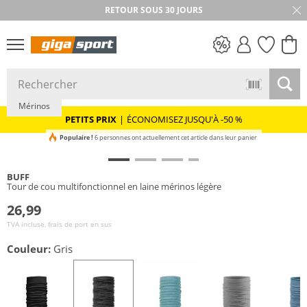
RETOUR SOUS 30 JOURS
Durable
PETITS PRIX
Mérinos
PETITS PRIX
|
ÉCONOMISEZ JUSQU'À -50 %
Populaire !
6 personnes ont actuellement cet article dans leur panier
BUFF
Tour de cou multifonctionnel en laine mérinos légère
26,99
TVA incluse, frais de port en sus
Couleur:
Gris