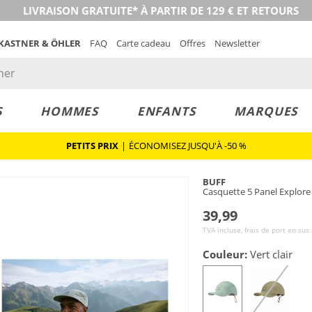
LIVRAISON GRATUITE* À PARTIR DE 129 € ET RETOURS
 KASTNER & ÖHLER
FAQ
Carte cadeau
Offres
Newsletter
S
HOMMES
ENFANTS
MARQUES
PETITS PRIX
|
ÉCONOMISEZ JUSQU'À -50 %
BUFF
Casquette 5 Panel Explore
39,99
TVA incluse, frais de port en sus
Couleur:
Vert clair