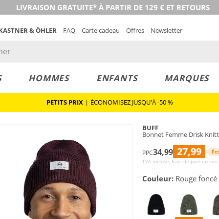
LIVRAISON GRATUITE* À PARTIR DE 129 € ET RETOURS
 KASTNER & ÖHLER
FAQ
Carte cadeau
Offres
Newsletter
S
HOMMES
ENFANTS
MARQUES
PETITS PRIX
|
ÉCONOMISEZ JUSQU'À -50 %
BUFF
Bonnet Femme Drisk Knit
27,99
34,99
Éc
PPC
TVA incluse, frais de port en sus
Couleur:
Rouge foncé