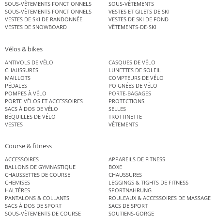
SOUS-VÊTEMENTS FONCTIONNELS
SOUS-VÊTEMENTS
SOUS-VÊTEMENTS FONCTIONNELS
VESTES ET GILETS DE SKI
VESTES DE SKI DE RANDONNÉE
VESTES DE SKI DE FOND
VESTES DE SNOWBOARD
VÊTEMENTS-DE-SKI
Vélos & bikes
ANTIVOLS DE VÉLO
CASQUES DE VÉLO
CHAUSSURES
LUNETTES DE SOLEIL
MAILLOTS
COMPTEURS DE VÉLO
PÉDALES
POIGNÉES DE VÉLO
POMPES À VÉLO
PORTE-BAGAGES
PORTE-VÉLOS ET ACCESSOIRES
PROTECTIONS
SACS À DOS DE VÉLO
SELLES
BÉQUILLES DE VÉLO
TROTTINETTE
VESTES
VÊTEMENTS
Course & fitness
ACCESSOIRES
APPAREILS DE FITNESS
BALLONS DE GYMNASTIQUE
BOXE
CHAUSSETTES DE COURSE
CHAUSSURES
CHEMISES
LEGGINGS & TIGHTS DE FITNESS
HALTÈRES
SPORTNAHRUNG
PANTALONS & COLLANTS
ROULEAUX & ACCESSOIRES DE MASSAGE
SACS À DOS DE SPORT
SACS DE SPORT
SOUS-VÊTEMENTS DE COURSE
SOUTIENS-GORGE