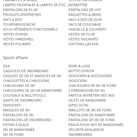
LAMPES FRONTALES & LAMPES DE POCHE
ISOMATTEN
PANTALONS DE PLUIE
PANTALONS ZIP OFF
PRODUITS D’ENTRETIEN
RAQUETTES-A-NEIGE
SACS À DOS
SACS À DOS DE JOUR
TOURENRUCKSÄCKE
SACS DE COUCHAGE
SOUS-VÊTEMENTS FONCTIONNELS
VAISSELLE & COUVERTS
VESTES D’HIVER
VESTES DE PLUIE
VESTES HARDSHELL
VESTES ISOLANTES
VESTES POLAIRES
SOFTSHELLJACKEN
Sports d’hiver
DVA
BOBS & LUGE
CAGOULES DE SNOWBOARD
BOTTES D’HIVER
CASQUES DE SKI ET MASQUES DE SKI
SKISOCKEN & ACCESSOIRES
CHAUSSETTES & CHAUSSONS
SKISOCKEN
CHAUSSURES DE SKI
CHAUSSURES DE SKI DE FOND
CHAUSSURES DE SKI DE RANDONNÉE
COMBINAISONS DE SKI
COUTEAUX & MULTITOOLS
FARTS & ENTRETIEN DES SKIS
GANTS DE SNOWBOARD
GILETS DE RANDONNÉE
EISHOCKEY
JUPES TOTAL
MASQUES DE SKI
MAILLOTS DE SKI DE FOND
PANTALONS DE SKI
PANTALONS-DE-RANDONNEE
PANTALONS-DE-SNOWBOARD
PANTALONS DE SKI DE FOND
PATINS À GLACE
PEAUX POUR SKIS DE RANDONNÉE
SKI DE RANDONNÉE
SÉCURITÉ-AVALANCHE
SKI DE FOND
SNOWBOARDS