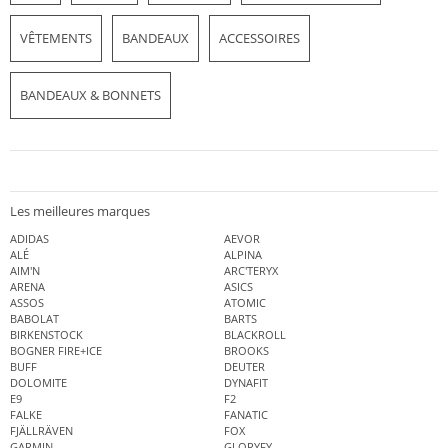
VÊTEMENTS
BANDEAUX
ACCESSOIRES
BANDEAUX & BONNETS
Les meilleures marques
ADIDAS
AEVOR
ALÉ
ALPINA
AIM'N
ARC'TERYX
ARENA
ASICS
ASSOS
ATOMIC
BABOLAT
BARTS
BIRKENSTOCK
BLACKROLL
BOGNER FIRE+ICE
BROOKS
BUFF
DEUTER
DOLOMITE
DYNAFIT
E9
F2
FALKE
FANATIC
FJÄLLRÄVEN
FOX
GARMIN
GLORYFY