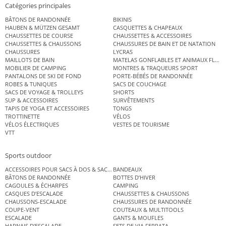
Catégories principales
BÂTONS DE RANDONNÉE
BIKINIS
HAUBEN & MÜTZEN GESAMT
CASQUETTES & CHAPEAUX
CHAUSSETTES DE COURSE
CHAUSSETTES & ACCESSOIRES
CHAUSSETTES & CHAUSSONS
CHAUSSURES DE BAIN ET DE NATATION
CHAUSSURES
LYCRAS
MAILLOTS DE BAIN
MATELAS GONFLABLES ET ANIMAUX FLOT
MOBILIER DE CAMPING
MONTRES & TRAQUEURS SPORT
PANTALONS DE SKI DE FOND
PORTE-BÉBÉS DE RANDONNÉE
ROBES & TUNIQUES
SACS DE COUCHAGE
SACS DE VOYAGE & TROLLEYS
SHORTS
SUP & ACCESSOIRES
SURVÊTEMENTS
TAPIS DE YOGA ET ACCESSOIRES
TONGS
TROTTINETTE
VÉLOS
VÉLOS ÉLECTRIQUES
VESTES DE TOURISME
VTT
Sports outdoor
ACCESSOIRES POUR SACS À DOS & SACS ÉTANCHES
BANDEAUX
BÂTONS DE RANDONNÉE
BOTTES D’HIVER
CAGOULES & ÉCHARPES
CAMPING
CASQUES D’ESCALADE
CHAUSSETTES & CHAUSSONS
CHAUSSONS-ESCALADE
CHAUSSURES DE RANDONNÉE
COUPE-VENT
COUTEAUX & MULTITOOLS
ESCALADE
GANTS & MOUFLES
HARNAIS D’ESCALADE
SETS DE VIA FERRATA