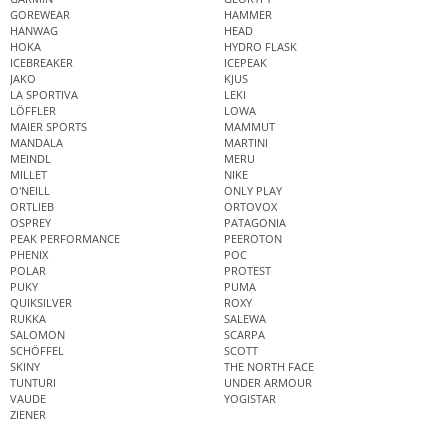
GOREWEAR
HAMMER
HANWAG
HEAD
HOKA
HYDRO FLASK
ICEBREAKER
ICEPEAK
JAKO
KJUS
LA SPORTIVA
LEKI
LÖFFLER
LOWA
MAIER SPORTS
MAMMUT
MANDALA
MARTINI
MEINDL
MERU
MILLET
NIKE
O'NEILL
ONLY PLAY
ORTLIEB
ORTOVOX
OSPREY
PATAGONIA
PEAK PERFORMANCE
PEEROTON
PHENIX
POC
POLAR
PROTEST
PUKY
PUMA
QUIKSILVER
ROXY
RUKKA
SALEWA
SALOMON
SCARPA
SCHÖFFEL
SCOTT
SKINY
THE NORTH FACE
TUNTURI
UNDER ARMOUR
VAUDE
YOGISTAR
ZIENER