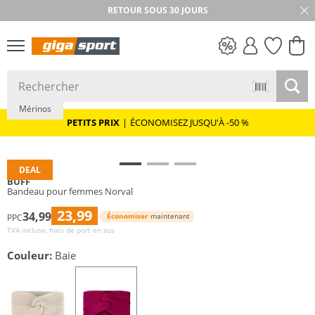
RETOUR SOUS 30 JOURS
Durable
PETITS PRIX
Mérinos
PETITS PRIX
|
ÉCONOMISEZ JUSQU'À -50 %
DEAL
BUFF
Bandeau pour femmes Norval
23,99
34,99
Économiser
maintenant
PPC
TVA incluse, frais de port en sus
Couleur:
Baie