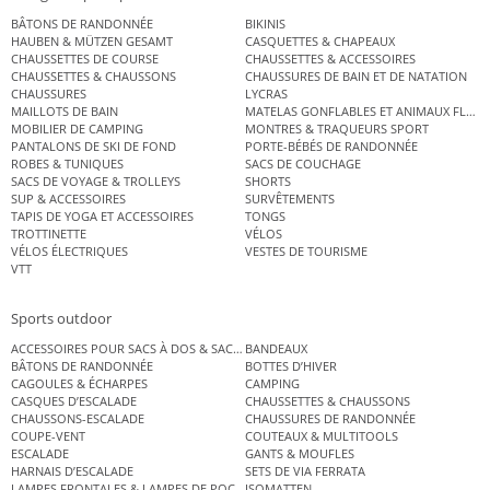
BÂTONS DE RANDONNÉE
BIKINIS
HAUBEN & MÜTZEN GESAMT
CASQUETTES & CHAPEAUX
CHAUSSETTES DE COURSE
CHAUSSETTES & ACCESSOIRES
CHAUSSETTES & CHAUSSONS
CHAUSSURES DE BAIN ET DE NATATION
CHAUSSURES
LYCRAS
MAILLOTS DE BAIN
MATELAS GONFLABLES ET ANIMAUX FLOT
MOBILIER DE CAMPING
MONTRES & TRAQUEURS SPORT
PANTALONS DE SKI DE FOND
PORTE-BÉBÉS DE RANDONNÉE
ROBES & TUNIQUES
SACS DE COUCHAGE
SACS DE VOYAGE & TROLLEYS
SHORTS
SUP & ACCESSOIRES
SURVÊTEMENTS
TAPIS DE YOGA ET ACCESSOIRES
TONGS
TROTTINETTE
VÉLOS
VÉLOS ÉLECTRIQUES
VESTES DE TOURISME
VTT
Sports outdoor
ACCESSOIRES POUR SACS À DOS & SACS ÉTANCHES
BANDEAUX
BÂTONS DE RANDONNÉE
BOTTES D’HIVER
CAGOULES & ÉCHARPES
CAMPING
CASQUES D’ESCALADE
CHAUSSETTES & CHAUSSONS
CHAUSSONS-ESCALADE
CHAUSSURES DE RANDONNÉE
COUPE-VENT
COUTEAUX & MULTITOOLS
ESCALADE
GANTS & MOUFLES
HARNAIS D’ESCALADE
SETS DE VIA FERRATA
LAMPES FRONTALES & LAMPES DE POCHE
ISOMATTEN