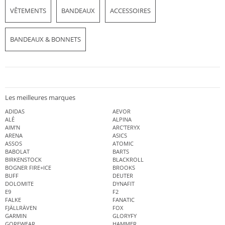
VÊTEMENTS
BANDEAUX
ACCESSOIRES
BANDEAUX & BONNETS
Les meilleures marques
ADIDAS
AEVOR
ALÉ
ALPINA
AIM'N
ARC'TERYX
ARENA
ASICS
ASSOS
ATOMIC
BABOLAT
BARTS
BIRKENSTOCK
BLACKROLL
BOGNER FIRE+ICE
BROOKS
BUFF
DEUTER
DOLOMITE
DYNAFIT
E9
F2
FALKE
FANATIC
FJÄLLRÄVEN
FOX
GARMIN
GLORYFY
GOREWEAR
HAMMER