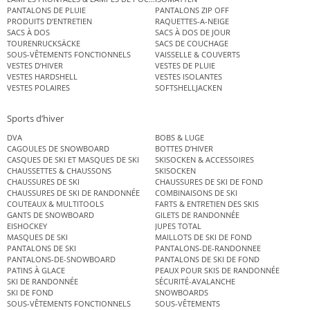
PANTALONS DE PLUIE
PANTALONS ZIP OFF
PRODUITS D’ENTRETIEN
RAQUETTES-A-NEIGE
SACS À DOS
SACS À DOS DE JOUR
TOURENRUCKSÄCKE
SACS DE COUCHAGE
SOUS-VÊTEMENTS FONCTIONNELS
VAISSELLE & COUVERTS
VESTES D’HIVER
VESTES DE PLUIE
VESTES HARDSHELL
VESTES ISOLANTES
VESTES POLAIRES
SOFTSHELLJACKEN
Sports d’hiver
DVA
BOBS & LUGE
CAGOULES DE SNOWBOARD
BOTTES D’HIVER
CASQUES DE SKI ET MASQUES DE SKI
SKISOCKEN & ACCESSOIRES
CHAUSSETTES & CHAUSSONS
SKISOCKEN
CHAUSSURES DE SKI
CHAUSSURES DE SKI DE FOND
CHAUSSURES DE SKI DE RANDONNÉE
COMBINAISONS DE SKI
COUTEAUX & MULTITOOLS
FARTS & ENTRETIEN DES SKIS
GANTS DE SNOWBOARD
GILETS DE RANDONNÉE
EISHOCKEY
JUPES TOTAL
MASQUES DE SKI
MAILLOTS DE SKI DE FOND
PANTALONS DE SKI
PANTALONS-DE-RANDONNEE
PANTALONS-DE-SNOWBOARD
PANTALONS DE SKI DE FOND
PATINS À GLACE
PEAUX POUR SKIS DE RANDONNÉE
SKI DE RANDONNÉE
SÉCURITÉ-AVALANCHE
SKI DE FOND
SNOWBOARDS
SOUS-VÊTEMENTS FONCTIONNELS
SOUS-VÊTEMENTS