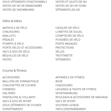
SOUS-VÊTEMENTS FONCTIONNELS
VESTES ET GILETS DE SKI
VESTES DE SKI DE RANDONNÉE
VESTES DE SKI DE FOND
VESTES DE SNOWBOARD
VÊTEMENTS-DE-SKI
Vélos & bikes
ANTIVOLS DE VÉLO
CASQUES DE VÉLO
CHAUSSURES
LUNETTES DE SOLEIL
MAILLOTS
COMPTEURS DE VÉLO
PÉDALES
POIGNÉES DE VÉLO
POMPES À VÉLO
PORTE-BAGAGES
PORTE-VÉLOS ET ACCESSOIRES
PROTECTIONS
SACS À DOS DE VÉLO
SELLES
BÉQUILLES DE VÉLO
TROTTINETTE
VESTES
VÊTEMENTS
Course & fitness
ACCESSOIRES
APPAREILS DE FITNESS
BALLONS DE GYMNASTIQUE
BOXE
CHAUSSETTES DE COURSE
CHAUSSURES
CHEMISES
LEGGINGS & TIGHTS DE FITNESS
HALTÈRES
SPORTNAHRUNG
PANTALONS & COLLANTS
ROULEAUX & ACCESSOIRES DE MASSAGE
SACS À DOS DE SPORT
SACS DE SPORT
SOUS-VÊTEMENTS DE COURSE
SOUTIENS-GORGE
SURVÊTEMENTS
TAPIS D’ENTRAÎNEMENT