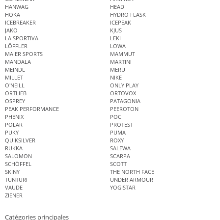
HANWAG
HEAD
HOKA
HYDRO FLASK
ICEBREAKER
ICEPEAK
JAKO
KJUS
LA SPORTIVA
LEKI
LÖFFLER
LOWA
MAIER SPORTS
MAMMUT
MANDALA
MARTINI
MEINDL
MERU
MILLET
NIKE
O'NEILL
ONLY PLAY
ORTLIEB
ORTOVOX
OSPREY
PATAGONIA
PEAK PERFORMANCE
PEEROTON
PHENIX
POC
POLAR
PROTEST
PUKY
PUMA
QUIKSILVER
ROXY
RUKKA
SALEWA
SALOMON
SCARPA
SCHÖFFEL
SCOTT
SKINY
THE NORTH FACE
TUNTURI
UNDER ARMOUR
VAUDE
YOGISTAR
ZIENER
Catégories principales