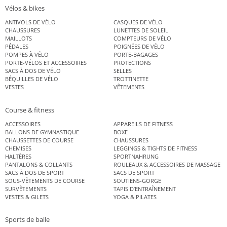
Vélos & bikes
ANTIVOLS DE VÉLO
CASQUES DE VÉLO
CHAUSSURES
LUNETTES DE SOLEIL
MAILLOTS
COMPTEURS DE VÉLO
PÉDALES
POIGNÉES DE VÉLO
POMPES À VÉLO
PORTE-BAGAGES
PORTE-VÉLOS ET ACCESSOIRES
PROTECTIONS
SACS À DOS DE VÉLO
SELLES
BÉQUILLES DE VÉLO
TROTTINETTE
VESTES
VÊTEMENTS
Course & fitness
ACCESSOIRES
APPAREILS DE FITNESS
BALLONS DE GYMNASTIQUE
BOXE
CHAUSSETTES DE COURSE
CHAUSSURES
CHEMISES
LEGGINGS & TIGHTS DE FITNESS
HALTÈRES
SPORTNAHRUNG
PANTALONS & COLLANTS
ROULEAUX & ACCESSOIRES DE MASSAGE
SACS À DOS DE SPORT
SACS DE SPORT
SOUS-VÊTEMENTS DE COURSE
SOUTIENS-GORGE
SURVÊTEMENTS
TAPIS D’ENTRAÎNEMENT
VESTES & GILETS
YOGA & PILATES
Sports de balle