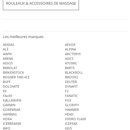
ROULEAUX & ACCESSOIRES DE MASSAGE
Les meilleures marques
ADIDAS
AEVOR
ALÉ
ALPINA
AIM'N
ARC'TERYX
ARENA
ASICS
ASSOS
ATOMIC
BABOLAT
BARTS
BIRKENSTOCK
BLACKROLL
BOGNER FIRE+ICE
BROOKS
BUFF
DEUTER
DOLOMITE
DYNAFIT
E9
F2
FALKE
FANATIC
FJÄLLRÄVEN
FOX
GARMIN
GLORYFY
GOREWEAR
HAMMER
HANWAG
HEAD
HOKA
HYDRO FLASK
ICEBREAKER
ICEPEAK
JAKO
KJUS