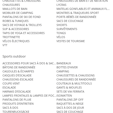
CHAUSSETTES & CHAUSSONS
CHAUSSURES DE BAIN ET DE NATATION
CHAUSSURES
LYCRAS
MAILLOTS DE BAIN
MATELAS GONFLABLES ET ANIMAUX FLOT
MOBILIER DE CAMPING
MONTRES & TRAQUEURS SPORT
PANTALONS DE SKI DE FOND
PORTE-BÉBÉS DE RANDONNÉE
ROBES & TUNIQUES
SACS DE COUCHAGE
SACS DE VOYAGE & TROLLEYS
SHORTS
SUP & ACCESSOIRES
SURVÊTEMENTS
TAPIS DE YOGA ET ACCESSOIRES
TONGS
TROTTINETTE
VÉLOS
VÉLOS ÉLECTRIQUES
VESTES DE TOURISME
VTT
Sports outdoor
ACCESSOIRES POUR SACS À DOS & SACS ÉTANCHES
BANDEAUX
BÂTONS DE RANDONNÉE
BOTTES D’HIVER
CAGOULES & ÉCHARPES
CAMPING
CASQUES D’ESCALADE
CHAUSSETTES & CHAUSSONS
CHAUSSONS-ESCALADE
CHAUSSURES DE RANDONNÉE
COUPE-VENT
COUTEAUX & MULTITOOLS
ESCALADE
GANTS & MOUFLES
HARNAIS D’ESCALADE
SETS DE VIA FERRATA
LAMPES FRONTALES & LAMPES DE POCHE
ISOMATTEN
PANTALONS DE PLUIE
PANTALONS ZIP OFF
PRODUITS D’ENTRETIEN
RAQUETTES-A-NEIGE
SACS À DOS
SACS À DOS DE JOUR
TOURENRUCKSÄCKE
SACS DE COUCHAGE