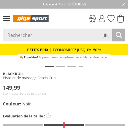
★★★★★ 4,8 / 5,0 ÉTOILES
PETITS PRIX
PETITS PRIX
|
ÉCONOMISEZ JUSQU'À -50 %
Populaire !
14 personnes ont actuellement cet article dans leur panier
BLACKROLL
Pistolet de massage Fascia Gun
149,99
TVA incluse, frais de port en sus
Couleur:
Noir
Évaluation de la taille :
?