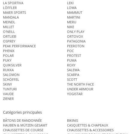
LA SPORTIVA
LEKI
LÖFFLER
LOWA
MAIER SPORTS
MAMMUT
MANDALA
MARTINI
MEINDL
MERU
MILLET
NIKE
O'NEILL
ONLY PLAY
ORTLIEB
ORTOVOX
OSPREY
PATAGONIA
PEAK PERFORMANCE
PEEROTON
PHENIX
POC
POLAR
PROTEST
PUKY
PUMA
QUIKSILVER
ROXY
RUKKA
SALEWA
SALOMON
SCARPA
SCHÖFFEL
SCOTT
SKINY
THE NORTH FACE
TUNTURI
UNDER ARMOUR
VAUDE
YOGISTAR
ZIENER
Catégories principales
BÂTONS DE RANDONNÉE
BIKINIS
HAUBEN & MÜTZEN GESAMT
CASQUETTES & CHAPEAUX
CHAUSSETTES DE COURSE
CHAUSSETTES & ACCESSOIRES