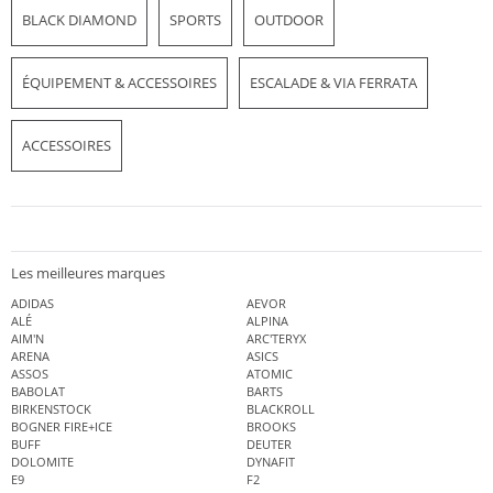
BLACK DIAMOND
SPORTS
OUTDOOR
ÉQUIPEMENT & ACCESSOIRES
ESCALADE & VIA FERRATA
ACCESSOIRES
Les meilleures marques
ADIDAS
AEVOR
ALÉ
ALPINA
AIM'N
ARC'TERYX
ARENA
ASICS
ASSOS
ATOMIC
BABOLAT
BARTS
BIRKENSTOCK
BLACKROLL
BOGNER FIRE+ICE
BROOKS
BUFF
DEUTER
DOLOMITE
DYNAFIT
E9
F2