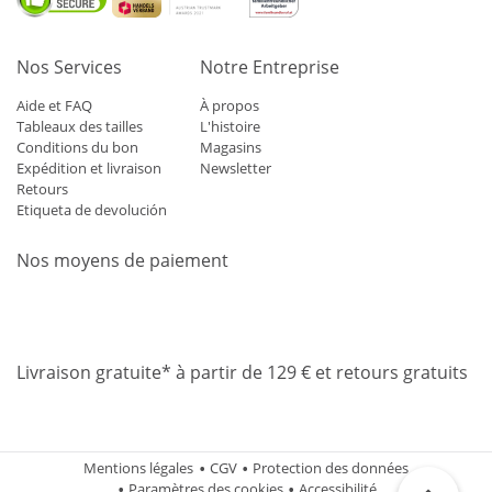
Nos Services
Notre Entreprise
Aide et FAQ
À propos
Tableaux des tailles
L'histoire
Conditions du bon
Magasins
Expédition et livraison
Newsletter
Retours
Etiqueta de devolución
Nos moyens de paiement
Mastercard
Visa
Diners
Applepay
Amazon
Paypal
Klarn
Livraison gratuite* à partir de 129 € et retours gratuits
Mentions légales
CGV
Protection des données
Paramètres des cookies
Accessibilité