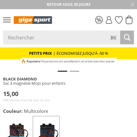
RETOUR SOUS 30 JOURS
PETITS PRIX
PETITS PRIX
|
ÉCONOMISEZ JUSQU'À -50 %
Populaire !
8 personnes ont actuellement cet article dans leur panier
BLACK DIAMOND
Sac à magnésie Mojo pour enfants
15,00
TVA incluse, frais de port en sus
Couleur:
Multicolore