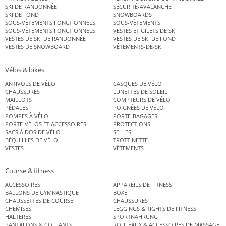
SKI DE RANDONNÉE
SÉCURITÉ-AVALANCHE
SKI DE FOND
SNOWBOARDS
SOUS-VÊTEMENTS FONCTIONNELS
SOUS-VÊTEMENTS
SOUS-VÊTEMENTS FONCTIONNELS
VESTES ET GILETS DE SKI
VESTES DE SKI DE RANDONNÉE
VESTES DE SKI DE FOND
VESTES DE SNOWBOARD
VÊTEMENTS-DE-SKI
Vélos & bikes
ANTIVOLS DE VÉLO
CASQUES DE VÉLO
CHAUSSURES
LUNETTES DE SOLEIL
MAILLOTS
COMPTEURS DE VÉLO
PÉDALES
POIGNÉES DE VÉLO
POMPES À VÉLO
PORTE-BAGAGES
PORTE-VÉLOS ET ACCESSOIRES
PROTECTIONS
SACS À DOS DE VÉLO
SELLES
BÉQUILLES DE VÉLO
TROTTINETTE
VESTES
VÊTEMENTS
Course & fitness
ACCESSOIRES
APPAREILS DE FITNESS
BALLONS DE GYMNASTIQUE
BOXE
CHAUSSETTES DE COURSE
CHAUSSURES
CHEMISES
LEGGINGS & TIGHTS DE FITNESS
HALTÈRES
SPORTNAHRUNG
PANTALONS & COLLANTS
ROULEAUX & ACCESSOIRES DE MASSAGE