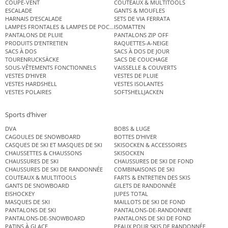
COUPE-VENT
COUTEAUX & MULTITOOLS
ESCALADE
GANTS & MOUFLES
HARNAIS D’ESCALADE
SETS DE VIA FERRATA
LAMPES FRONTALES & LAMPES DE POCHE
ISOMATTEN
PANTALONS DE PLUIE
PANTALONS ZIP OFF
PRODUITS D’ENTRETIEN
RAQUETTES-A-NEIGE
SACS À DOS
SACS À DOS DE JOUR
TOURENRUCKSÄCKE
SACS DE COUCHAGE
SOUS-VÊTEMENTS FONCTIONNELS
VAISSELLE & COUVERTS
VESTES D’HIVER
VESTES DE PLUIE
VESTES HARDSHELL
VESTES ISOLANTES
VESTES POLAIRES
SOFTSHELLJACKEN
Sports d’hiver
DVA
BOBS & LUGE
CAGOULES DE SNOWBOARD
BOTTES D’HIVER
CASQUES DE SKI ET MASQUES DE SKI
SKISOCKEN & ACCESSOIRES
CHAUSSETTES & CHAUSSONS
SKISOCKEN
CHAUSSURES DE SKI
CHAUSSURES DE SKI DE FOND
CHAUSSURES DE SKI DE RANDONNÉE
COMBINAISONS DE SKI
COUTEAUX & MULTITOOLS
FARTS & ENTRETIEN DES SKIS
GANTS DE SNOWBOARD
GILETS DE RANDONNÉE
EISHOCKEY
JUPES TOTAL
MASQUES DE SKI
MAILLOTS DE SKI DE FOND
PANTALONS DE SKI
PANTALONS-DE-RANDONNEE
PANTALONS-DE-SNOWBOARD
PANTALONS DE SKI DE FOND
PATINS À GLACE
PEAUX POUR SKIS DE RANDONNÉE