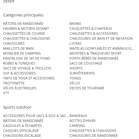
ZIENER
Catégories principales
BÂTONS DE RANDONNÉE
BIKINIS
HAUBEN & MÜTZEN GESAMT
CASQUETTES & CHAPEAUX
CHAUSSETTES DE COURSE
CHAUSSETTES & ACCESSOIRES
CHAUSSETTES & CHAUSSONS
CHAUSSURES DE BAIN ET DE NATATION
CHAUSSURES
LYCRAS
MAILLOTS DE BAIN
MATELAS GONFLABLES ET ANIMAUX FLOT
MOBILIER DE CAMPING
MONTRES & TRAQUEURS SPORT
PANTALONS DE SKI DE FOND
PORTE-BÉBÉS DE RANDONNÉE
ROBES & TUNIQUES
SACS DE COUCHAGE
SACS DE VOYAGE & TROLLEYS
SHORTS
SUP & ACCESSOIRES
SURVÊTEMENTS
TAPIS DE YOGA ET ACCESSOIRES
TONGS
TROTTINETTE
VÉLOS
VÉLOS ÉLECTRIQUES
VESTES DE TOURISME
VTT
Sports outdoor
ACCESSOIRES POUR SACS À DOS & SACS ÉTANCHES
BANDEAUX
BÂTONS DE RANDONNÉE
BOTTES D’HIVER
CAGOULES & ÉCHARPES
CAMPING
CASQUES D’ESCALADE
CHAUSSETTES & CHAUSSONS
CHAUSSONS-ESCALADE
CHAUSSURES DE RANDONNÉE