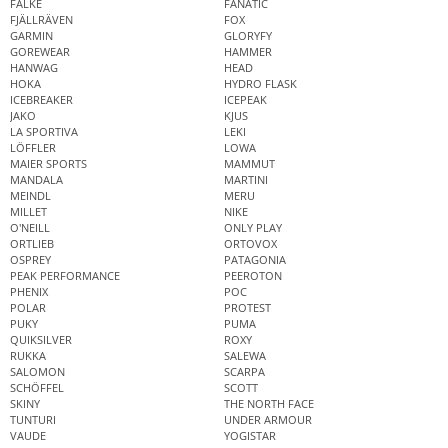
FALKE
FANATIC
FJÄLLRÄVEN
FOX
GARMIN
GLORYFY
GOREWEAR
HAMMER
HANWAG
HEAD
HOKA
HYDRO FLASK
ICEBREAKER
ICEPEAK
JAKO
KJUS
LA SPORTIVA
LEKI
LÖFFLER
LOWA
MAIER SPORTS
MAMMUT
MANDALA
MARTINI
MEINDL
MERU
MILLET
NIKE
O'NEILL
ONLY PLAY
ORTLIEB
ORTOVOX
OSPREY
PATAGONIA
PEAK PERFORMANCE
PEEROTON
PHENIX
POC
POLAR
PROTEST
PUKY
PUMA
QUIKSILVER
ROXY
RUKKA
SALEWA
SALOMON
SCARPA
SCHÖFFEL
SCOTT
SKINY
THE NORTH FACE
TUNTURI
UNDER ARMOUR
VAUDE
YOGISTAR