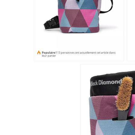
Populaire !
13 personnes ont actuellement cet article dans
leur panier