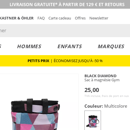
LIVRAISON GRATUITE* À PARTIR DE 129 € ET RETOURS
 KASTNER & ÖHLER
FAQ
Carte cadeau
Offres
Newsletter
S
HOMMES
ENFANTS
MARQUES
PETITS PRIX
|
ÉCONOMISEZ JUSQU'À -50 %
BLACK DIAMOND
Sac à magnésie Gym
25,00
TVA incluse, frais de port en sus
Couleur:
Multicolore