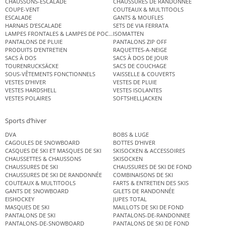
CHAUSSONS-ESCALADE
CHAUSSURES DE RANDONNÉE
COUPE-VENT
COUTEAUX & MULTITOOLS
ESCALADE
GANTS & MOUFLES
HARNAIS D’ESCALADE
SETS DE VIA FERRATA
LAMPES FRONTALES & LAMPES DE POCHE
ISOMATTEN
PANTALONS DE PLUIE
PANTALONS ZIP OFF
PRODUITS D’ENTRETIEN
RAQUETTES-A-NEIGE
SACS À DOS
SACS À DOS DE JOUR
TOURENRUCKSÄCKE
SACS DE COUCHAGE
SOUS-VÊTEMENTS FONCTIONNELS
VAISSELLE & COUVERTS
VESTES D’HIVER
VESTES DE PLUIE
VESTES HARDSHELL
VESTES ISOLANTES
VESTES POLAIRES
SOFTSHELLJACKEN
Sports d’hiver
DVA
BOBS & LUGE
CAGOULES DE SNOWBOARD
BOTTES D’HIVER
CASQUES DE SKI ET MASQUES DE SKI
SKISOCKEN & ACCESSOIRES
CHAUSSETTES & CHAUSSONS
SKISOCKEN
CHAUSSURES DE SKI
CHAUSSURES DE SKI DE FOND
CHAUSSURES DE SKI DE RANDONNÉE
COMBINAISONS DE SKI
COUTEAUX & MULTITOOLS
FARTS & ENTRETIEN DES SKIS
GANTS DE SNOWBOARD
GILETS DE RANDONNÉE
EISHOCKEY
JUPES TOTAL
MASQUES DE SKI
MAILLOTS DE SKI DE FOND
PANTALONS DE SKI
PANTALONS-DE-RANDONNEE
PANTALONS-DE-SNOWBOARD
PANTALONS DE SKI DE FOND