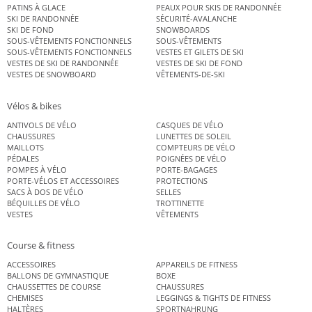
PATINS À GLACE
PEAUX POUR SKIS DE RANDONNÉE
SKI DE RANDONNÉE
SÉCURITÉ-AVALANCHE
SKI DE FOND
SNOWBOARDS
SOUS-VÊTEMENTS FONCTIONNELS
SOUS-VÊTEMENTS
SOUS-VÊTEMENTS FONCTIONNELS
VESTES ET GILETS DE SKI
VESTES DE SKI DE RANDONNÉE
VESTES DE SKI DE FOND
VESTES DE SNOWBOARD
VÊTEMENTS-DE-SKI
Vélos & bikes
ANTIVOLS DE VÉLO
CASQUES DE VÉLO
CHAUSSURES
LUNETTES DE SOLEIL
MAILLOTS
COMPTEURS DE VÉLO
PÉDALES
POIGNÉES DE VÉLO
POMPES À VÉLO
PORTE-BAGAGES
PORTE-VÉLOS ET ACCESSOIRES
PROTECTIONS
SACS À DOS DE VÉLO
SELLES
BÉQUILLES DE VÉLO
TROTTINETTE
VESTES
VÊTEMENTS
Course & fitness
ACCESSOIRES
APPAREILS DE FITNESS
BALLONS DE GYMNASTIQUE
BOXE
CHAUSSETTES DE COURSE
CHAUSSURES
CHEMISES
LEGGINGS & TIGHTS DE FITNESS
HALTÈRES
SPORTNAHRUNG