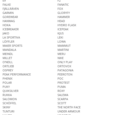
E9
F2
FALKE
FANATIC
FJÄLLRÄVEN
FOX
GARMIN
GLORYFY
GOREWEAR
HAMMER
HANWAG
HEAD
HOKA
HYDRO FLASK
ICEBREAKER
ICEPEAK
JAKO
KJUS
LA SPORTIVA
LEKI
LÖFFLER
LOWA
MAIER SPORTS
MAMMUT
MANDALA
MARTINI
MEINDL
MERU
MILLET
NIKE
O'NEILL
ONLY PLAY
ORTLIEB
ORTOVOX
OSPREY
PATAGONIA
PEAK PERFORMANCE
PEEROTON
PHENIX
POC
POLAR
PROTEST
PUKY
PUMA
QUIKSILVER
ROXY
RUKKA
SALEWA
SALOMON
SCARPA
SCHÖFFEL
SCOTT
SKINY
THE NORTH FACE
TUNTURI
UNDER ARMOUR