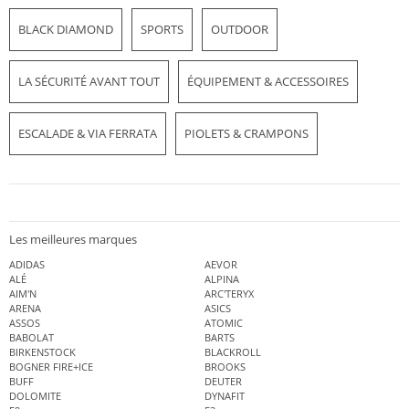
BLACK DIAMOND
SPORTS
OUTDOOR
LA SÉCURITÉ AVANT TOUT
ÉQUIPEMENT & ACCESSOIRES
ESCALADE & VIA FERRATA
PIOLETS & CRAMPONS
Les meilleures marques
ADIDAS
AEVOR
ALÉ
ALPINA
AIM'N
ARC'TERYX
ARENA
ASICS
ASSOS
ATOMIC
BABOLAT
BARTS
BIRKENSTOCK
BLACKROLL
BOGNER FIRE+ICE
BROOKS
BUFF
DEUTER
DOLOMITE
DYNAFIT