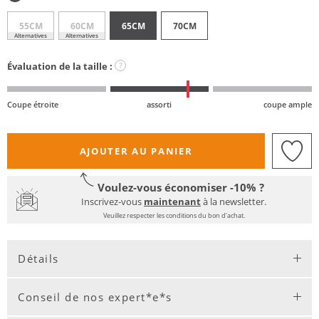
55CM
60CM
65CM
70CM
Alternatives
Alternatives
Évaluation de la taille :
?
Coupe étroite
assorti
coupe ample
AJOUTER AU PANIER
Voulez-vous économiser -10% ?
Inscrivez-vous
maintenant
à la newsletter.
Veuillez respecter les conditions du bon d'achat.
Détails
Conseil de nos expert*e*s