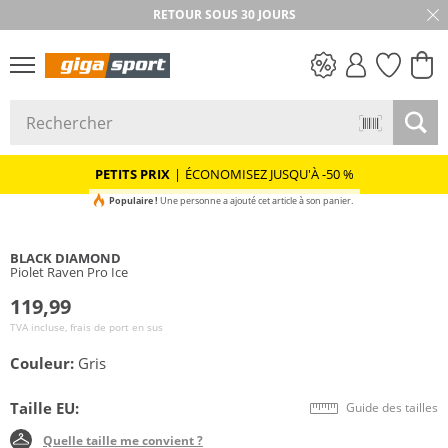
RETOUR SOUS 30 JOURS
PETITS PRIX
PETITS PRIX
|
ÉCONOMISEZ JUSQU'À -50 %
Populaire !
Une personne a ajouté cet article à son panier.
BLACK DIAMOND
Piolet Raven Pro Ice
119,99
TVA incluse, frais de port en sus
Couleur:
Gris
Taille EU:
Guide des tailles
Quelle taille me convient ?