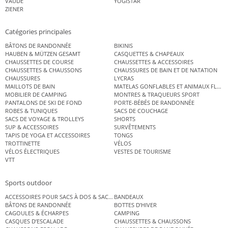
VAUDE
YOGISTAR
ZIENER
Catégories principales
BÂTONS DE RANDONNÉE
BIKINIS
HAUBEN & MÜTZEN GESAMT
CASQUETTES & CHAPEAUX
CHAUSSETTES DE COURSE
CHAUSSETTES & ACCESSOIRES
CHAUSSETTES & CHAUSSONS
CHAUSSURES DE BAIN ET DE NATATION
CHAUSSURES
LYCRAS
MAILLOTS DE BAIN
MATELAS GONFLABLES ET ANIMAUX FLOT
MOBILIER DE CAMPING
MONTRES & TRAQUEURS SPORT
PANTALONS DE SKI DE FOND
PORTE-BÉBÉS DE RANDONNÉE
ROBES & TUNIQUES
SACS DE COUCHAGE
SACS DE VOYAGE & TROLLEYS
SHORTS
SUP & ACCESSOIRES
SURVÊTEMENTS
TAPIS DE YOGA ET ACCESSOIRES
TONGS
TROTTINETTE
VÉLOS
VÉLOS ÉLECTRIQUES
VESTES DE TOURISME
VTT
Sports outdoor
ACCESSOIRES POUR SACS À DOS & SACS ÉTANCHES
BANDEAUX
BÂTONS DE RANDONNÉE
BOTTES D’HIVER
CAGOULES & ÉCHARPES
CAMPING
CASQUES D’ESCALADE
CHAUSSETTES & CHAUSSONS