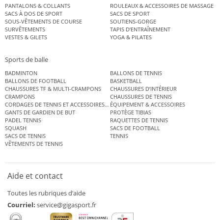
PANTALONS & COLLANTS
ROULEAUX & ACCESSOIRES DE MASSAGE
SACS À DOS DE SPORT
SACS DE SPORT
SOUS-VÊTEMENTS DE COURSE
SOUTIENS-GORGE
SURVÊTEMENTS
TAPIS D’ENTRAÎNEMENT
VESTES & GILETS
YOGA & PILATES
Sports de balle
BADMINTON
BALLONS DE TENNIS
BALLONS DE FOOTBALL
BASKETBALL
CHAUSSURES TF & MULTI-CRAMPONS
CHAUSSURES D’INTÉRIEUR
CRAMPONS
CHAUSSURES DE TENNIS
CORDAGES DE TENNIS ET ACCESSOIRES DE TENNIS
ÉQUIPEMENT & ACCESSOIRES
GANTS DE GARDIEN DE BUT
PROTÈGE TIBIAS
PADEL TENNIS
RAQUETTES DE TENNIS
SQUASH
SACS DE FOOTBALL
SACS DE TENNIS
TENNIS
VÊTEMENTS DE TENNIS
Aide et contact
Toutes les rubriques d’aide
Courriel:
service@gigasport.fr