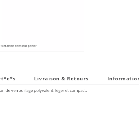
 cet article dans leur panier
rt*e*s
Livraison & Retours
Informatio
 de verrouillage polyvalent, léger et compact.