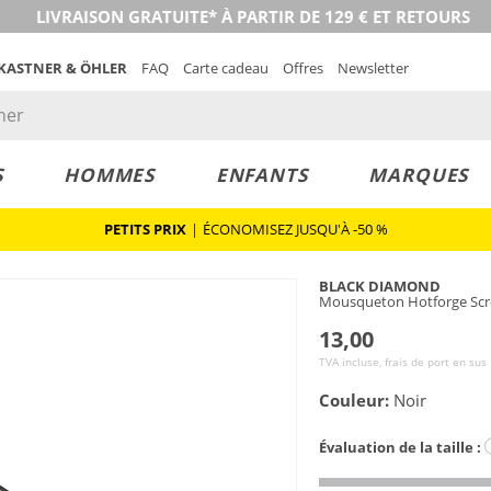
LIVRAISON GRATUITE* À PARTIR DE 129 € ET RETOURS
 KASTNER & ÖHLER
FAQ
Carte cadeau
Offres
Newsletter
S
HOMMES
ENFANTS
MARQUES
PETITS PRIX
|
ÉCONOMISEZ JUSQU'À -50 %
BLACK DIAMOND
Mousqueton Hotforge Sc
13,00
TVA incluse, frais de port en sus
Couleur:
Noir
Évaluation de la taille :