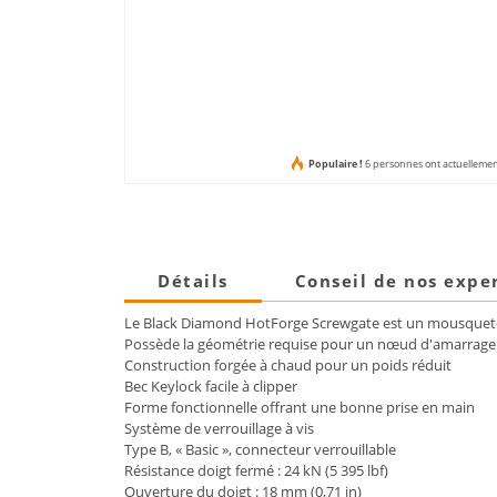
Populaire !
6 personnes ont actuellement
Détails
Conseil de nos expe
Le Black Diamond HotForge Screwgate est un mousqueton
Possède la géométrie requise pour un nœud d'amarrage
Construction forgée à chaud pour un poids réduit
Bec Keylock facile à clipper
Forme fonctionnelle offrant une bonne prise en main
Système de verrouillage à vis
Type B, « Basic », connecteur verrouillable
Résistance doigt fermé : 24 kN (5 395 lbf)
Ouverture du doigt : 18 mm (0,71 in)