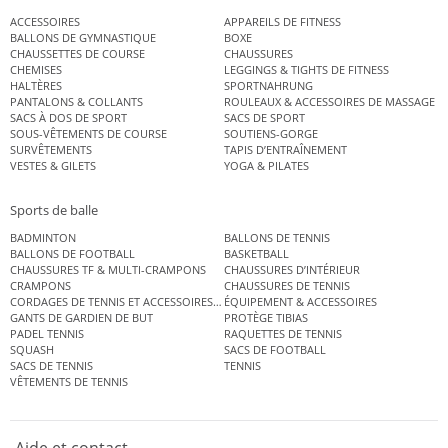
ACCESSOIRES
APPAREILS DE FITNESS
BALLONS DE GYMNASTIQUE
BOXE
CHAUSSETTES DE COURSE
CHAUSSURES
CHEMISES
LEGGINGS & TIGHTS DE FITNESS
HALTÈRES
SPORTNAHRUNG
PANTALONS & COLLANTS
ROULEAUX & ACCESSOIRES DE MASSAGE
SACS À DOS DE SPORT
SACS DE SPORT
SOUS-VÊTEMENTS DE COURSE
SOUTIENS-GORGE
SURVÊTEMENTS
TAPIS D’ENTRAÎNEMENT
VESTES & GILETS
YOGA & PILATES
Sports de balle
BADMINTON
BALLONS DE TENNIS
BALLONS DE FOOTBALL
BASKETBALL
CHAUSSURES TF & MULTI-CRAMPONS
CHAUSSURES D’INTÉRIEUR
CRAMPONS
CHAUSSURES DE TENNIS
CORDAGES DE TENNIS ET ACCESSOIRES DE TENNIS
ÉQUIPEMENT & ACCESSOIRES
GANTS DE GARDIEN DE BUT
PROTÈGE TIBIAS
PADEL TENNIS
RAQUETTES DE TENNIS
SQUASH
SACS DE FOOTBALL
SACS DE TENNIS
TENNIS
VÊTEMENTS DE TENNIS
Aide et contact