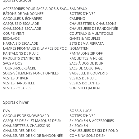
Sports outdoor
ACCESSOIRES POUR SACS À DOS & SACS ÉTANCHES
BANDEAUX
BÂTONS DE RANDONNÉE
BOTTES D’HIVER
CAGOULES & ÉCHARPES
CAMPING
CASQUES D’ESCALADE
CHAUSSETTES & CHAUSSONS
CHAUSSONS-ESCALADE
CHAUSSURES DE RANDONNÉE
COUPE-VENT
COUTEAUX & MULTITOOLS
ESCALADE
GANTS & MOUFLES
HARNAIS D’ESCALADE
SETS DE VIA FERRATA
LAMPES FRONTALES & LAMPES DE POCHE
ISOMATTEN
PANTALONS DE PLUIE
PANTALONS ZIP OFF
PRODUITS D’ENTRETIEN
RAQUETTES-A-NEIGE
SACS À DOS
SACS À DOS DE JOUR
TOURENRUCKSÄCKE
SACS DE COUCHAGE
SOUS-VÊTEMENTS FONCTIONNELS
VAISSELLE & COUVERTS
VESTES D’HIVER
VESTES DE PLUIE
VESTES HARDSHELL
VESTES ISOLANTES
VESTES POLAIRES
SOFTSHELLJACKEN
Sports d’hiver
DVA
BOBS & LUGE
CAGOULES DE SNOWBOARD
BOTTES D’HIVER
CASQUES DE SKI ET MASQUES DE SKI
SKISOCKEN & ACCESSOIRES
CHAUSSETTES & CHAUSSONS
SKISOCKEN
CHAUSSURES DE SKI
CHAUSSURES DE SKI DE FOND
CHAUSSURES DE SKI DE RANDONNÉE
COMBINAISONS DE SKI