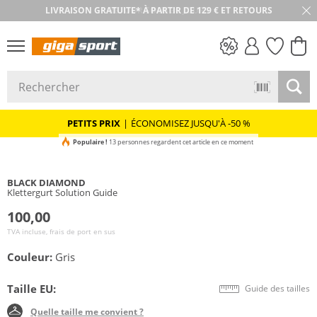
LIVRAISON GRATUITE* À PARTIR DE 129 € ET RETOURS
RETOUR SOUS 30 JOURS
PETITS PRIX
PETITS PRIX
|
ÉCONOMISEZ JUSQU'À -50 %
Populaire !
13 personnes regardent cet article en ce moment
BLACK DIAMOND
Klettergurt Solution Guide
100,00
TVA incluse, frais de port en sus
Couleur:
Gris
Taille EU:
Guide des tailles
Quelle taille me convient ?