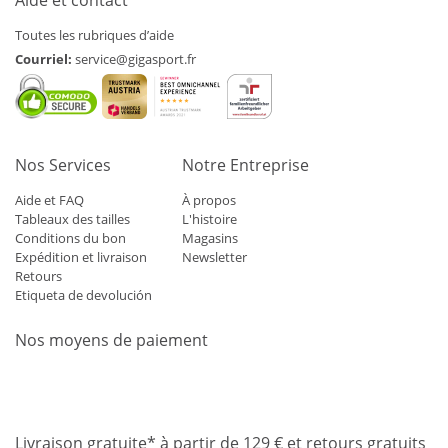
Toutes les rubriques d’aide
Courriel:
service@gigasport.fr
Nos Services
Notre Entreprise
Aide et FAQ
À propos
Tableaux des tailles
L'histoire
Conditions du bon
Magasins
Expédition et livraison
Newsletter
Retours
Etiqueta de devolución
Nos moyens de paiement
Mastercard
Visa
Diners
Applepay
Amazon
Paypal
Klarn
Livraison gratuite* à partir de 129 € et retours gratuits