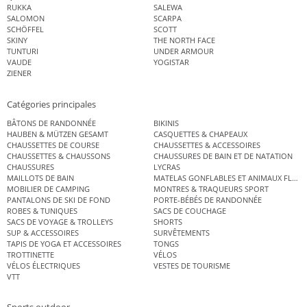
RUKKA
SALEWA
SALOMON
SCARPA
SCHÖFFEL
SCOTT
SKINY
THE NORTH FACE
TUNTURI
UNDER ARMOUR
VAUDE
YOGISTAR
ZIENER
Catégories principales
BÂTONS DE RANDONNÉE
BIKINIS
HAUBEN & MÜTZEN GESAMT
CASQUETTES & CHAPEAUX
CHAUSSETTES DE COURSE
CHAUSSETTES & ACCESSOIRES
CHAUSSETTES & CHAUSSONS
CHAUSSURES DE BAIN ET DE NATATION
CHAUSSURES
LYCRAS
MAILLOTS DE BAIN
MATELAS GONFLABLES ET ANIMAUX FLOT
MOBILIER DE CAMPING
MONTRES & TRAQUEURS SPORT
PANTALONS DE SKI DE FOND
PORTE-BÉBÉS DE RANDONNÉE
ROBES & TUNIQUES
SACS DE COUCHAGE
SACS DE VOYAGE & TROLLEYS
SHORTS
SUP & ACCESSOIRES
SURVÊTEMENTS
TAPIS DE YOGA ET ACCESSOIRES
TONGS
TROTTINETTE
VÉLOS
VÉLOS ÉLECTRIQUES
VESTES DE TOURISME
VTT