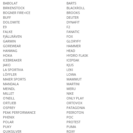
BABOLAT
BARTS
BIRKENSTOCK
BLACKROLL
BOGNER FIRE+ICE
BROOKS
BUFF
DEUTER
DOLOMITE
DYNAFIT
E9
F2
FALKE
FANATIC
FJÄLLRÄVEN
FOX
GARMIN
GLORYFY
GOREWEAR
HAMMER
HANWAG
HEAD
HOKA
HYDRO FLASK
ICEBREAKER
ICEPEAK
JAKO
KJUS
LA SPORTIVA
LEKI
LÖFFLER
LOWA
MAIER SPORTS
MAMMUT
MANDALA
MARTINI
MEINDL
MERU
MILLET
NIKE
O'NEILL
ONLY PLAY
ORTLIEB
ORTOVOX
OSPREY
PATAGONIA
PEAK PERFORMANCE
PEEROTON
PHENIX
POC
POLAR
PROTEST
PUKY
PUMA
QUIKSILVER
ROXY