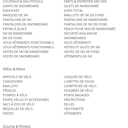
COUTEAUX & MULTITOOLS
FARTS & ENTRETIEN DES SKIS
GANTS DE SNOWBOARD
GILETS DE RANDONNÉE
EISHOCKEY
JUPES TOTAL
MASQUES DE SKI
MAILLOTS DE SKI DE FOND
PANTALONS DE SKI
PANTALONS-DE-RANDONNEE
PANTALONS-DE-SNOWBOARD
PANTALONS DE SKI DE FOND
PATINS À GLACE
PEAUX POUR SKIS DE RANDONNÉE
SKI DE RANDONNÉE
SÉCURITÉ-AVALANCHE
SKI DE FOND
SNOWBOARDS
SOUS-VÊTEMENTS FONCTIONNELS
SOUS-VÊTEMENTS
SOUS-VÊTEMENTS FONCTIONNELS
VESTES ET GILETS DE SKI
VESTES DE SKI DE RANDONNÉE
VESTES DE SKI DE FOND
VESTES DE SNOWBOARD
VÊTEMENTS-DE-SKI
Vélos & bikes
ANTIVOLS DE VÉLO
CASQUES DE VÉLO
CHAUSSURES
LUNETTES DE SOLEIL
MAILLOTS
COMPTEURS DE VÉLO
PÉDALES
POIGNÉES DE VÉLO
POMPES À VÉLO
PORTE-BAGAGES
PORTE-VÉLOS ET ACCESSOIRES
PROTECTIONS
SACS À DOS DE VÉLO
SELLES
BÉQUILLES DE VÉLO
TROTTINETTE
VESTES
VÊTEMENTS
Course & fitness