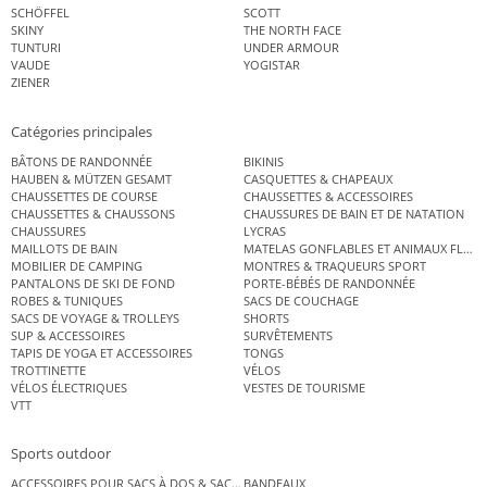
SCHÖFFEL
SCOTT
SKINY
THE NORTH FACE
TUNTURI
UNDER ARMOUR
VAUDE
YOGISTAR
ZIENER
Catégories principales
BÂTONS DE RANDONNÉE
BIKINIS
HAUBEN & MÜTZEN GESAMT
CASQUETTES & CHAPEAUX
CHAUSSETTES DE COURSE
CHAUSSETTES & ACCESSOIRES
CHAUSSETTES & CHAUSSONS
CHAUSSURES DE BAIN ET DE NATATION
CHAUSSURES
LYCRAS
MAILLOTS DE BAIN
MATELAS GONFLABLES ET ANIMAUX FLOT
MOBILIER DE CAMPING
MONTRES & TRAQUEURS SPORT
PANTALONS DE SKI DE FOND
PORTE-BÉBÉS DE RANDONNÉE
ROBES & TUNIQUES
SACS DE COUCHAGE
SACS DE VOYAGE & TROLLEYS
SHORTS
SUP & ACCESSOIRES
SURVÊTEMENTS
TAPIS DE YOGA ET ACCESSOIRES
TONGS
TROTTINETTE
VÉLOS
VÉLOS ÉLECTRIQUES
VESTES DE TOURISME
VTT
Sports outdoor
ACCESSOIRES POUR SACS À DOS & SACS ÉTANCHES
BANDEAUX