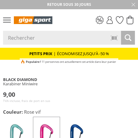
RETOUR SOUS 30 JOURS
PETITS PRIX
PETITS PRIX
|
ÉCONOMISEZ JUSQU'À -50 %
Populaire !
11 personnes ont actuellement cet article dans leur panier
BLACK DIAMOND
Karabiner Miniwire
9,00
TVA incluse, frais de port en sus
Couleur:
Rose vif