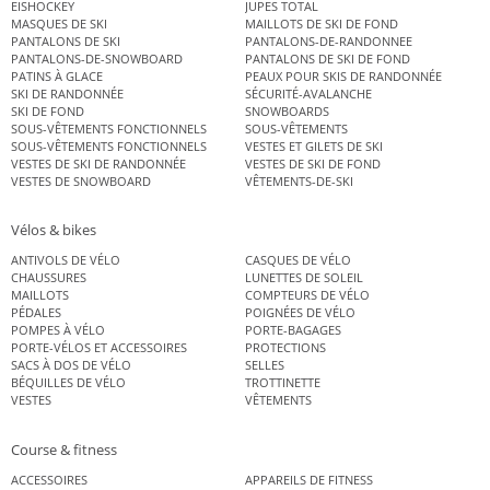
EISHOCKEY
JUPES TOTAL
MASQUES DE SKI
MAILLOTS DE SKI DE FOND
PANTALONS DE SKI
PANTALONS-DE-RANDONNEE
PANTALONS-DE-SNOWBOARD
PANTALONS DE SKI DE FOND
PATINS À GLACE
PEAUX POUR SKIS DE RANDONNÉE
SKI DE RANDONNÉE
SÉCURITÉ-AVALANCHE
SKI DE FOND
SNOWBOARDS
SOUS-VÊTEMENTS FONCTIONNELS
SOUS-VÊTEMENTS
SOUS-VÊTEMENTS FONCTIONNELS
VESTES ET GILETS DE SKI
VESTES DE SKI DE RANDONNÉE
VESTES DE SKI DE FOND
VESTES DE SNOWBOARD
VÊTEMENTS-DE-SKI
Vélos & bikes
ANTIVOLS DE VÉLO
CASQUES DE VÉLO
CHAUSSURES
LUNETTES DE SOLEIL
MAILLOTS
COMPTEURS DE VÉLO
PÉDALES
POIGNÉES DE VÉLO
POMPES À VÉLO
PORTE-BAGAGES
PORTE-VÉLOS ET ACCESSOIRES
PROTECTIONS
SACS À DOS DE VÉLO
SELLES
BÉQUILLES DE VÉLO
TROTTINETTE
VESTES
VÊTEMENTS
Course & fitness
ACCESSOIRES
APPAREILS DE FITNESS