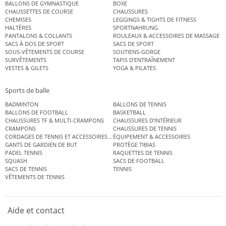
BALLONS DE GYMNASTIQUE
BOXE
CHAUSSETTES DE COURSE
CHAUSSURES
CHEMISES
LEGGINGS & TIGHTS DE FITNESS
HALTÈRES
SPORTNAHRUNG
PANTALONS & COLLANTS
ROULEAUX & ACCESSOIRES DE MASSAGE
SACS À DOS DE SPORT
SACS DE SPORT
SOUS-VÊTEMENTS DE COURSE
SOUTIENS-GORGE
SURVÊTEMENTS
TAPIS D’ENTRAÎNEMENT
VESTES & GILETS
YOGA & PILATES
Sports de balle
BADMINTON
BALLONS DE TENNIS
BALLONS DE FOOTBALL
BASKETBALL
CHAUSSURES TF & MULTI-CRAMPONS
CHAUSSURES D’INTÉRIEUR
CRAMPONS
CHAUSSURES DE TENNIS
CORDAGES DE TENNIS ET ACCESSOIRES DE TENNIS
ÉQUIPEMENT & ACCESSOIRES
GANTS DE GARDIEN DE BUT
PROTÈGE TIBIAS
PADEL TENNIS
RAQUETTES DE TENNIS
SQUASH
SACS DE FOOTBALL
SACS DE TENNIS
TENNIS
VÊTEMENTS DE TENNIS
Aide et contact