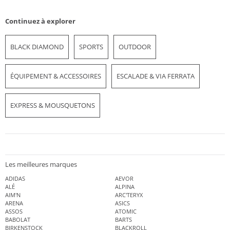
Continuez à explorer
BLACK DIAMOND
SPORTS
OUTDOOR
ÉQUIPEMENT & ACCESSOIRES
ESCALADE & VIA FERRATA
EXPRESS & MOUSQUETONS
Les meilleures marques
ADIDAS
AEVOR
ALÉ
ALPINA
AIM'N
ARC'TERYX
ARENA
ASICS
ASSOS
ATOMIC
BABOLAT
BARTS
BIRKENSTOCK
BLACKROLL