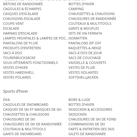
BÂTONS DE RANDONNÉE
BOTTES D’HIVER
CAGOULES & ÉCHARPES
CAMPING
CASQUES D’ESCALADE
CHAUSSETTES & CHAUSSONS
CHAUSSONS-ESCALADE
CHAUSSURES DE RANDONNÉE
COUPE-VENT
COUTEAUX & MULTITOOLS
ESCALADE
GANTS & MOUFLES
HARNAIS D’ESCALADE
SETS DE VIA FERRATA
LAMPES FRONTALES & LAMPES DE POCHE
ISOMATTEN
PANTALONS DE PLUIE
PANTALONS ZIP OFF
PRODUITS D’ENTRETIEN
RAQUETTES-A-NEIGE
SACS À DOS
SACS À DOS DE JOUR
TOURENRUCKSÄCKE
SACS DE COUCHAGE
SOUS-VÊTEMENTS FONCTIONNELS
VAISSELLE & COUVERTS
VESTES D’HIVER
VESTES DE PLUIE
VESTES HARDSHELL
VESTES ISOLANTES
VESTES POLAIRES
SOFTSHELLJACKEN
Sports d’hiver
DVA
BOBS & LUGE
CAGOULES DE SNOWBOARD
BOTTES D’HIVER
CASQUES DE SKI ET MASQUES DE SKI
SKISOCKEN & ACCESSOIRES
CHAUSSETTES & CHAUSSONS
SKISOCKEN
CHAUSSURES DE SKI
CHAUSSURES DE SKI DE FOND
CHAUSSURES DE SKI DE RANDONNÉE
COMBINAISONS DE SKI
COUTEAUX & MULTITOOLS
FARTS & ENTRETIEN DES SKIS
GANTS DE SNOWBOARD
GILETS DE RANDONNÉE