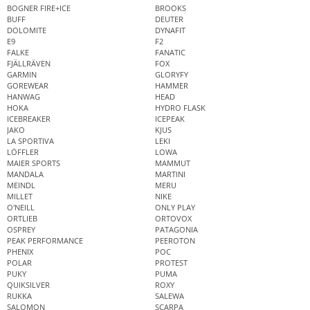
BOGNER FIRE+ICE
BROOKS
BUFF
DEUTER
DOLOMITE
DYNAFIT
E9
F2
FALKE
FANATIC
FJÄLLRÄVEN
FOX
GARMIN
GLORYFY
GOREWEAR
HAMMER
HANWAG
HEAD
HOKA
HYDRO FLASK
ICEBREAKER
ICEPEAK
JAKO
KJUS
LA SPORTIVA
LEKI
LÖFFLER
LOWA
MAIER SPORTS
MAMMUT
MANDALA
MARTINI
MEINDL
MERU
MILLET
NIKE
O'NEILL
ONLY PLAY
ORTLIEB
ORTOVOX
OSPREY
PATAGONIA
PEAK PERFORMANCE
PEEROTON
PHENIX
POC
POLAR
PROTEST
PUKY
PUMA
QUIKSILVER
ROXY
RUKKA
SALEWA
SALOMON
SCARPA