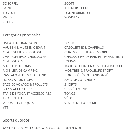
SCHÖFFEL
SCOTT
SKINY
THE NORTH FACE
TUNTURI
UNDER ARMOUR
VAUDE
YOGISTAR
ZIENER
Catégories principales
BÂTONS DE RANDONNÉE
BIKINIS
HAUBEN & MÜTZEN GESAMT
CASQUETTES & CHAPEAUX
CHAUSSETTES DE COURSE
CHAUSSETTES & ACCESSOIRES
CHAUSSETTES & CHAUSSONS
CHAUSSURES DE BAIN ET DE NATATION
CHAUSSURES
LYCRAS
MAILLOTS DE BAIN
MATELAS GONFLABLES ET ANIMAUX FLOT
MOBILIER DE CAMPING
MONTRES & TRAQUEURS SPORT
PANTALONS DE SKI DE FOND
PORTE-BÉBÉS DE RANDONNÉE
ROBES & TUNIQUES
SACS DE COUCHAGE
SACS DE VOYAGE & TROLLEYS
SHORTS
SUP & ACCESSOIRES
SURVÊTEMENTS
TAPIS DE YOGA ET ACCESSOIRES
TONGS
TROTTINETTE
VÉLOS
VÉLOS ÉLECTRIQUES
VESTES DE TOURISME
VTT
Sports outdoor
ACCESSOIRES POUR SACS À DOS & SACS ÉTANCHES
BANDEAUX