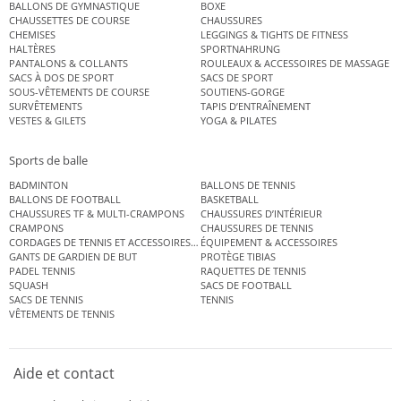
BALLONS DE GYMNASTIQUE
BOXE
CHAUSSETTES DE COURSE
CHAUSSURES
CHEMISES
LEGGINGS & TIGHTS DE FITNESS
HALTÈRES
SPORTNAHRUNG
PANTALONS & COLLANTS
ROULEAUX & ACCESSOIRES DE MASSAGE
SACS À DOS DE SPORT
SACS DE SPORT
SOUS-VÊTEMENTS DE COURSE
SOUTIENS-GORGE
SURVÊTEMENTS
TAPIS D’ENTRAÎNEMENT
VESTES & GILETS
YOGA & PILATES
Sports de balle
BADMINTON
BALLONS DE TENNIS
BALLONS DE FOOTBALL
BASKETBALL
CHAUSSURES TF & MULTI-CRAMPONS
CHAUSSURES D’INTÉRIEUR
CRAMPONS
CHAUSSURES DE TENNIS
CORDAGES DE TENNIS ET ACCESSOIRES DE TENNIS
ÉQUIPEMENT & ACCESSOIRES
GANTS DE GARDIEN DE BUT
PROTÈGE TIBIAS
PADEL TENNIS
RAQUETTES DE TENNIS
SQUASH
SACS DE FOOTBALL
SACS DE TENNIS
TENNIS
VÊTEMENTS DE TENNIS
Aide et contact