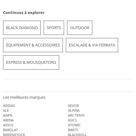
Continuez à explorer
BLACK DIAMOND
SPORTS
OUTDOOR
ÉQUIPEMENT & ACCESSOIRES
ESCALADE & VIA FERRATA
EXPRESS & MOUSQUETONS
Les meilleures marques
ADIDAS
AEVOR
ALÉ
ALPINA
AIM'N
ARC'TERYX
ARENA
ASICS
ASSOS
ATOMIC
BABOLAT
BARTS
BIRKENSTOCK
BLACKROLL