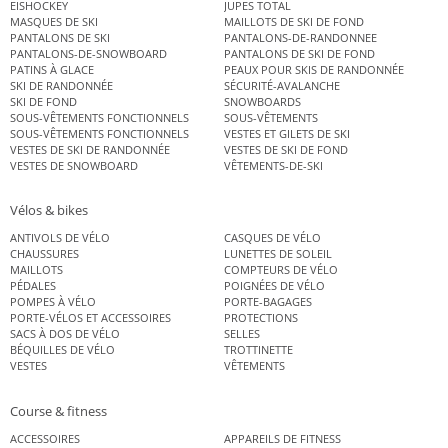
EISHOCKEY
JUPES TOTAL
MASQUES DE SKI
MAILLOTS DE SKI DE FOND
PANTALONS DE SKI
PANTALONS-DE-RANDONNEE
PANTALONS-DE-SNOWBOARD
PANTALONS DE SKI DE FOND
PATINS À GLACE
PEAUX POUR SKIS DE RANDONNÉE
SKI DE RANDONNÉE
SÉCURITÉ-AVALANCHE
SKI DE FOND
SNOWBOARDS
SOUS-VÊTEMENTS FONCTIONNELS
SOUS-VÊTEMENTS
SOUS-VÊTEMENTS FONCTIONNELS
VESTES ET GILETS DE SKI
VESTES DE SKI DE RANDONNÉE
VESTES DE SKI DE FOND
VESTES DE SNOWBOARD
VÊTEMENTS-DE-SKI
Vélos & bikes
ANTIVOLS DE VÉLO
CASQUES DE VÉLO
CHAUSSURES
LUNETTES DE SOLEIL
MAILLOTS
COMPTEURS DE VÉLO
PÉDALES
POIGNÉES DE VÉLO
POMPES À VÉLO
PORTE-BAGAGES
PORTE-VÉLOS ET ACCESSOIRES
PROTECTIONS
SACS À DOS DE VÉLO
SELLES
BÉQUILLES DE VÉLO
TROTTINETTE
VESTES
VÊTEMENTS
Course & fitness
ACCESSOIRES
APPAREILS DE FITNESS