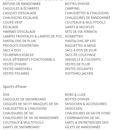
BÂTONS DE RANDONNÉE
BOTTES D’HIVER
CAGOULES & ÉCHARPES
CAMPING
CASQUES D’ESCALADE
CHAUSSETTES & CHAUSSONS
CHAUSSONS-ESCALADE
CHAUSSURES DE RANDONNÉE
COUPE-VENT
COUTEAUX & MULTITOOLS
ESCALADE
GANTS & MOUFLES
HARNAIS D’ESCALADE
SETS DE VIA FERRATA
LAMPES FRONTALES & LAMPES DE POCHE
ISOMATTEN
PANTALONS DE PLUIE
PANTALONS ZIP OFF
PRODUITS D’ENTRETIEN
RAQUETTES-A-NEIGE
SACS À DOS
SACS À DOS DE JOUR
TOURENRUCKSÄCKE
SACS DE COUCHAGE
SOUS-VÊTEMENTS FONCTIONNELS
VAISSELLE & COUVERTS
VESTES D’HIVER
VESTES DE PLUIE
VESTES HARDSHELL
VESTES ISOLANTES
VESTES POLAIRES
SOFTSHELLJACKEN
Sports d’hiver
DVA
BOBS & LUGE
CAGOULES DE SNOWBOARD
BOTTES D’HIVER
CASQUES DE SKI ET MASQUES DE SKI
SKISOCKEN & ACCESSOIRES
CHAUSSETTES & CHAUSSONS
SKISOCKEN
CHAUSSURES DE SKI
CHAUSSURES DE SKI DE FOND
CHAUSSURES DE SKI DE RANDONNÉE
COMBINAISONS DE SKI
COUTEAUX & MULTITOOLS
FARTS & ENTRETIEN DES SKIS
GANTS DE SNOWBOARD
GILETS DE RANDONNÉE