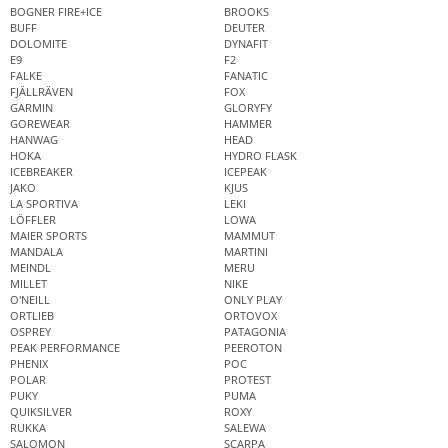
BOGNER FIRE+ICE
BROOKS
BUFF
DEUTER
DOLOMITE
DYNAFIT
E9
F2
FALKE
FANATIC
FJÄLLRÄVEN
FOX
GARMIN
GLORYFY
GOREWEAR
HAMMER
HANWAG
HEAD
HOKA
HYDRO FLASK
ICEBREAKER
ICEPEAK
JAKO
KJUS
LA SPORTIVA
LEKI
LÖFFLER
LOWA
MAIER SPORTS
MAMMUT
MANDALA
MARTINI
MEINDL
MERU
MILLET
NIKE
O'NEILL
ONLY PLAY
ORTLIEB
ORTOVOX
OSPREY
PATAGONIA
PEAK PERFORMANCE
PEEROTON
PHENIX
POC
POLAR
PROTEST
PUKY
PUMA
QUIKSILVER
ROXY
RUKKA
SALEWA
SALOMON
SCARPA