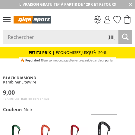
LIVRAISON GRATUITE* À PARTIR DE 129 € ET RETOURS
PETITS PRIX
PETITS PRIX
|
ÉCONOMISEZ JUSQU'À -50 %
Populaire !
15 personnes ont actuellement cet article dans leur panier
BLACK DIAMOND
Karabiner LiteWire
9,00
TVA incluse, frais de port en sus
Couleur:
Noir