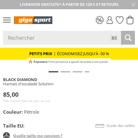
LIVRAISON GRATUITE* À PARTIR DE 129 € ET RETOURS
RETOUR SOUS 30 JOURS
PETITS PRIX
PETITS PRIX
|
ÉCONOMISEZ JUSQU'À -50 %
Populaire !
Une personne a ajouté cet article à son panier.
BLACK DIAMOND
Harnais d'escalade Solution
85,00
TVA incluse, frais de port en sus
Couleur:
Pétrole
Taille EU:
Guide des tailles
Quelle taille me convient ?