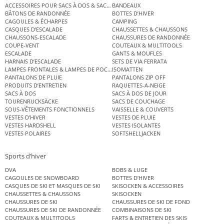
ACCESSOIRES POUR SACS À DOS & SACS ÉTANCHES
BANDEAUX
BÂTONS DE RANDONNÉE
BOTTES D’HIVER
CAGOULES & ÉCHARPES
CAMPING
CASQUES D’ESCALADE
CHAUSSETTES & CHAUSSONS
CHAUSSONS-ESCALADE
CHAUSSURES DE RANDONNÉE
COUPE-VENT
COUTEAUX & MULTITOOLS
ESCALADE
GANTS & MOUFLES
HARNAIS D’ESCALADE
SETS DE VIA FERRATA
LAMPES FRONTALES & LAMPES DE POCHE
ISOMATTEN
PANTALONS DE PLUIE
PANTALONS ZIP OFF
PRODUITS D’ENTRETIEN
RAQUETTES-A-NEIGE
SACS À DOS
SACS À DOS DE JOUR
TOURENRUCKSÄCKE
SACS DE COUCHAGE
SOUS-VÊTEMENTS FONCTIONNELS
VAISSELLE & COUVERTS
VESTES D’HIVER
VESTES DE PLUIE
VESTES HARDSHELL
VESTES ISOLANTES
VESTES POLAIRES
SOFTSHELLJACKEN
Sports d’hiver
DVA
BOBS & LUGE
CAGOULES DE SNOWBOARD
BOTTES D’HIVER
CASQUES DE SKI ET MASQUES DE SKI
SKISOCKEN & ACCESSOIRES
CHAUSSETTES & CHAUSSONS
SKISOCKEN
CHAUSSURES DE SKI
CHAUSSURES DE SKI DE FOND
CHAUSSURES DE SKI DE RANDONNÉE
COMBINAISONS DE SKI
COUTEAUX & MULTITOOLS
FARTS & ENTRETIEN DES SKIS