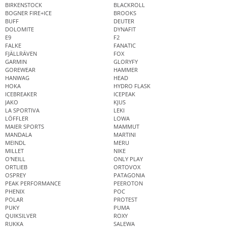
BIRKENSTOCK
BLACKROLL
BOGNER FIRE+ICE
BROOKS
BUFF
DEUTER
DOLOMITE
DYNAFIT
E9
F2
FALKE
FANATIC
FJÄLLRÄVEN
FOX
GARMIN
GLORYFY
GOREWEAR
HAMMER
HANWAG
HEAD
HOKA
HYDRO FLASK
ICEBREAKER
ICEPEAK
JAKO
KJUS
LA SPORTIVA
LEKI
LÖFFLER
LOWA
MAIER SPORTS
MAMMUT
MANDALA
MARTINI
MEINDL
MERU
MILLET
NIKE
O'NEILL
ONLY PLAY
ORTLIEB
ORTOVOX
OSPREY
PATAGONIA
PEAK PERFORMANCE
PEEROTON
PHENIX
POC
POLAR
PROTEST
PUKY
PUMA
QUIKSILVER
ROXY
RUKKA
SALEWA