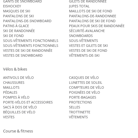
GANTS DE SNOWBOARD
GILETS DE RANDONNÉE
EISHOCKEY
JUPES TOTAL
MASQUES DE SKI
MAILLOTS DE SKI DE FOND
PANTALONS DE SKI
PANTALONS-DE-RANDONNEE
PANTALONS-DE-SNOWBOARD
PANTALONS DE SKI DE FOND
PATINS À GLACE
PEAUX POUR SKIS DE RANDONNÉE
SKI DE RANDONNÉE
SÉCURITÉ-AVALANCHE
SKI DE FOND
SNOWBOARDS
SOUS-VÊTEMENTS FONCTIONNELS
SOUS-VÊTEMENTS
SOUS-VÊTEMENTS FONCTIONNELS
VESTES ET GILETS DE SKI
VESTES DE SKI DE RANDONNÉE
VESTES DE SKI DE FOND
VESTES DE SNOWBOARD
VÊTEMENTS-DE-SKI
Vélos & bikes
ANTIVOLS DE VÉLO
CASQUES DE VÉLO
CHAUSSURES
LUNETTES DE SOLEIL
MAILLOTS
COMPTEURS DE VÉLO
PÉDALES
POIGNÉES DE VÉLO
POMPES À VÉLO
PORTE-BAGAGES
PORTE-VÉLOS ET ACCESSOIRES
PROTECTIONS
SACS À DOS DE VÉLO
SELLES
BÉQUILLES DE VÉLO
TROTTINETTE
VESTES
VÊTEMENTS
Course & fitness