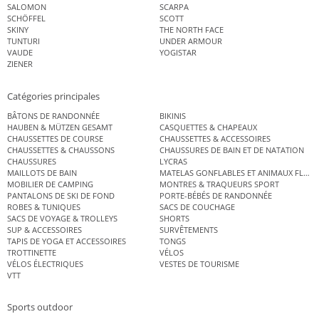
SALOMON
SCARPA
SCHÖFFEL
SCOTT
SKINY
THE NORTH FACE
TUNTURI
UNDER ARMOUR
VAUDE
YOGISTAR
ZIENER
Catégories principales
BÂTONS DE RANDONNÉE
BIKINIS
HAUBEN & MÜTZEN GESAMT
CASQUETTES & CHAPEAUX
CHAUSSETTES DE COURSE
CHAUSSETTES & ACCESSOIRES
CHAUSSETTES & CHAUSSONS
CHAUSSURES DE BAIN ET DE NATATION
CHAUSSURES
LYCRAS
MAILLOTS DE BAIN
MATELAS GONFLABLES ET ANIMAUX FLOT
MOBILIER DE CAMPING
MONTRES & TRAQUEURS SPORT
PANTALONS DE SKI DE FOND
PORTE-BÉBÉS DE RANDONNÉE
ROBES & TUNIQUES
SACS DE COUCHAGE
SACS DE VOYAGE & TROLLEYS
SHORTS
SUP & ACCESSOIRES
SURVÊTEMENTS
TAPIS DE YOGA ET ACCESSOIRES
TONGS
TROTTINETTE
VÉLOS
VÉLOS ÉLECTRIQUES
VESTES DE TOURISME
VTT
Sports outdoor