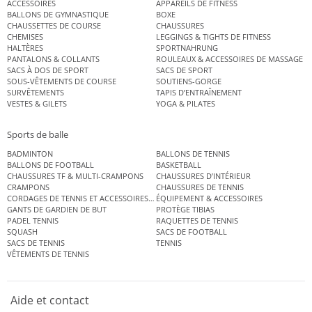
ACCESSOIRES
APPAREILS DE FITNESS
BALLONS DE GYMNASTIQUE
BOXE
CHAUSSETTES DE COURSE
CHAUSSURES
CHEMISES
LEGGINGS & TIGHTS DE FITNESS
HALTÈRES
SPORTNAHRUNG
PANTALONS & COLLANTS
ROULEAUX & ACCESSOIRES DE MASSAGE
SACS À DOS DE SPORT
SACS DE SPORT
SOUS-VÊTEMENTS DE COURSE
SOUTIENS-GORGE
SURVÊTEMENTS
TAPIS D’ENTRAÎNEMENT
VESTES & GILETS
YOGA & PILATES
Sports de balle
BADMINTON
BALLONS DE TENNIS
BALLONS DE FOOTBALL
BASKETBALL
CHAUSSURES TF & MULTI-CRAMPONS
CHAUSSURES D’INTÉRIEUR
CRAMPONS
CHAUSSURES DE TENNIS
CORDAGES DE TENNIS ET ACCESSOIRES DE TENNIS
ÉQUIPEMENT & ACCESSOIRES
GANTS DE GARDIEN DE BUT
PROTÈGE TIBIAS
PADEL TENNIS
RAQUETTES DE TENNIS
SQUASH
SACS DE FOOTBALL
SACS DE TENNIS
TENNIS
VÊTEMENTS DE TENNIS
Aide et contact