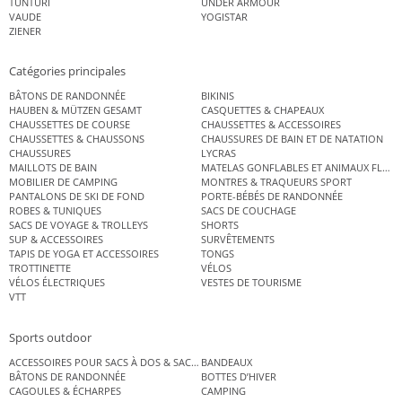
TUNTURI
UNDER ARMOUR
VAUDE
YOGISTAR
ZIENER
Catégories principales
BÂTONS DE RANDONNÉE
BIKINIS
HAUBEN & MÜTZEN GESAMT
CASQUETTES & CHAPEAUX
CHAUSSETTES DE COURSE
CHAUSSETTES & ACCESSOIRES
CHAUSSETTES & CHAUSSONS
CHAUSSURES DE BAIN ET DE NATATION
CHAUSSURES
LYCRAS
MAILLOTS DE BAIN
MATELAS GONFLABLES ET ANIMAUX FLOT
MOBILIER DE CAMPING
MONTRES & TRAQUEURS SPORT
PANTALONS DE SKI DE FOND
PORTE-BÉBÉS DE RANDONNÉE
ROBES & TUNIQUES
SACS DE COUCHAGE
SACS DE VOYAGE & TROLLEYS
SHORTS
SUP & ACCESSOIRES
SURVÊTEMENTS
TAPIS DE YOGA ET ACCESSOIRES
TONGS
TROTTINETTE
VÉLOS
VÉLOS ÉLECTRIQUES
VESTES DE TOURISME
VTT
Sports outdoor
ACCESSOIRES POUR SACS À DOS & SACS ÉTANCHES
BANDEAUX
BÂTONS DE RANDONNÉE
BOTTES D’HIVER
CAGOULES & ÉCHARPES
CAMPING