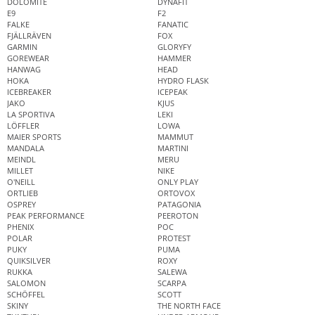
DOLOMITE
DYNAFIT
E9
F2
FALKE
FANATIC
FJÄLLRÄVEN
FOX
GARMIN
GLORYFY
GOREWEAR
HAMMER
HANWAG
HEAD
HOKA
HYDRO FLASK
ICEBREAKER
ICEPEAK
JAKO
KJUS
LA SPORTIVA
LEKI
LÖFFLER
LOWA
MAIER SPORTS
MAMMUT
MANDALA
MARTINI
MEINDL
MERU
MILLET
NIKE
O'NEILL
ONLY PLAY
ORTLIEB
ORTOVOX
OSPREY
PATAGONIA
PEAK PERFORMANCE
PEEROTON
PHENIX
POC
POLAR
PROTEST
PUKY
PUMA
QUIKSILVER
ROXY
RUKKA
SALEWA
SALOMON
SCARPA
SCHÖFFEL
SCOTT
SKINY
THE NORTH FACE