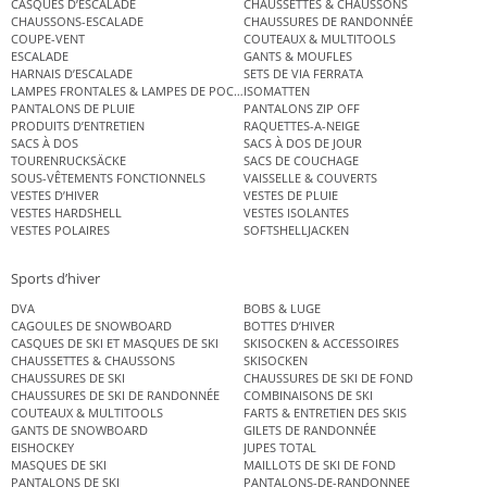
CASQUES D’ESCALADE
CHAUSSETTES & CHAUSSONS
CHAUSSONS-ESCALADE
CHAUSSURES DE RANDONNÉE
COUPE-VENT
COUTEAUX & MULTITOOLS
ESCALADE
GANTS & MOUFLES
HARNAIS D’ESCALADE
SETS DE VIA FERRATA
LAMPES FRONTALES & LAMPES DE POCHE
ISOMATTEN
PANTALONS DE PLUIE
PANTALONS ZIP OFF
PRODUITS D’ENTRETIEN
RAQUETTES-A-NEIGE
SACS À DOS
SACS À DOS DE JOUR
TOURENRUCKSÄCKE
SACS DE COUCHAGE
SOUS-VÊTEMENTS FONCTIONNELS
VAISSELLE & COUVERTS
VESTES D’HIVER
VESTES DE PLUIE
VESTES HARDSHELL
VESTES ISOLANTES
VESTES POLAIRES
SOFTSHELLJACKEN
Sports d’hiver
DVA
BOBS & LUGE
CAGOULES DE SNOWBOARD
BOTTES D’HIVER
CASQUES DE SKI ET MASQUES DE SKI
SKISOCKEN & ACCESSOIRES
CHAUSSETTES & CHAUSSONS
SKISOCKEN
CHAUSSURES DE SKI
CHAUSSURES DE SKI DE FOND
CHAUSSURES DE SKI DE RANDONNÉE
COMBINAISONS DE SKI
COUTEAUX & MULTITOOLS
FARTS & ENTRETIEN DES SKIS
GANTS DE SNOWBOARD
GILETS DE RANDONNÉE
EISHOCKEY
JUPES TOTAL
MASQUES DE SKI
MAILLOTS DE SKI DE FOND
PANTALONS DE SKI
PANTALONS-DE-RANDONNEE