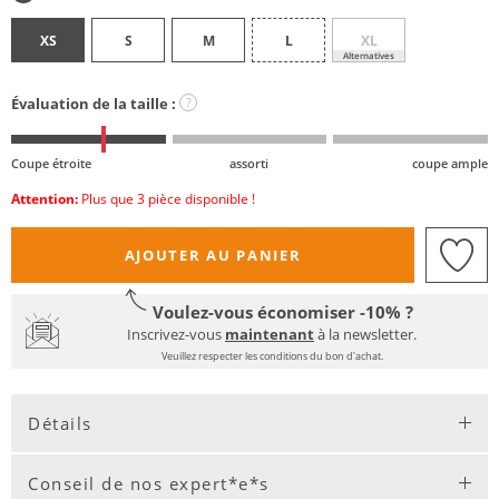
XS
S
M
L
XL
Alternatives
Évaluation de la taille :
?
Coupe étroite
assorti
coupe ample
Attention:
Plus que 3 pièce disponible !
AJOUTER AU PANIER
Voulez-vous économiser -10% ?
Inscrivez-vous
maintenant
à la newsletter.
Veuillez respecter les conditions du bon d'achat.
Détails
Conseil de nos expert*e*s