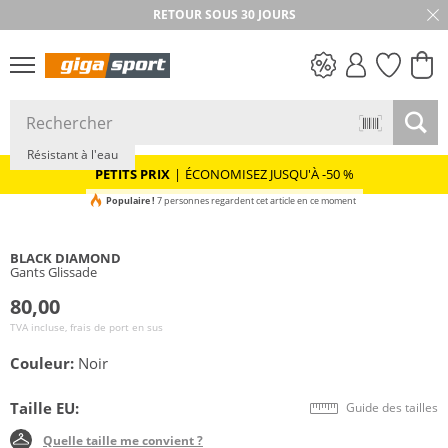
RETOUR SOUS 30 JOURS
PETITS PRIX
Résistant à l'eau
PETITS PRIX
|
ÉCONOMISEZ JUSQU'À -50 %
Populaire !
7 personnes regardent cet article en ce moment
BLACK DIAMOND
Gants Glissade
80,00
TVA incluse, frais de port en sus
Couleur:
Noir
Taille EU:
Guide des tailles
Quelle taille me convient ?