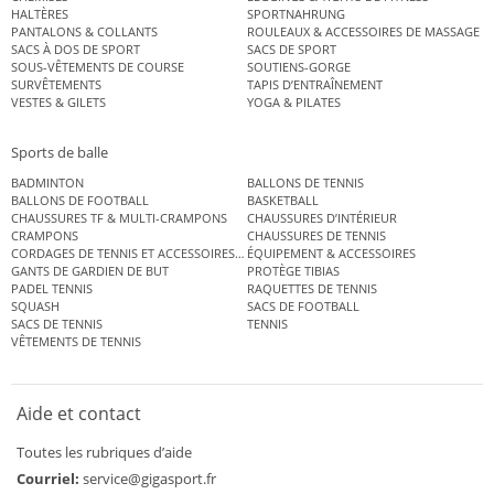
HALTÈRES
SPORTNAHRUNG
PANTALONS & COLLANTS
ROULEAUX & ACCESSOIRES DE MASSAGE
SACS À DOS DE SPORT
SACS DE SPORT
SOUS-VÊTEMENTS DE COURSE
SOUTIENS-GORGE
SURVÊTEMENTS
TAPIS D’ENTRAÎNEMENT
VESTES & GILETS
YOGA & PILATES
Sports de balle
BADMINTON
BALLONS DE TENNIS
BALLONS DE FOOTBALL
BASKETBALL
CHAUSSURES TF & MULTI-CRAMPONS
CHAUSSURES D’INTÉRIEUR
CRAMPONS
CHAUSSURES DE TENNIS
CORDAGES DE TENNIS ET ACCESSOIRES DE TENNIS
ÉQUIPEMENT & ACCESSOIRES
GANTS DE GARDIEN DE BUT
PROTÈGE TIBIAS
PADEL TENNIS
RAQUETTES DE TENNIS
SQUASH
SACS DE FOOTBALL
SACS DE TENNIS
TENNIS
VÊTEMENTS DE TENNIS
Aide et contact
Toutes les rubriques d’aide
Courriel:
service@gigasport.fr