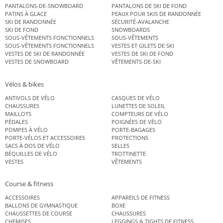
PANTALONS-DE-SNOWBOARD
PANTALONS DE SKI DE FOND
PATINS À GLACE
PEAUX POUR SKIS DE RANDONNÉE
SKI DE RANDONNÉE
SÉCURITÉ-AVALANCHE
SKI DE FOND
SNOWBOARDS
SOUS-VÊTEMENTS FONCTIONNELS
SOUS-VÊTEMENTS
SOUS-VÊTEMENTS FONCTIONNELS
VESTES ET GILETS DE SKI
VESTES DE SKI DE RANDONNÉE
VESTES DE SKI DE FOND
VESTES DE SNOWBOARD
VÊTEMENTS-DE-SKI
Vélos & bikes
ANTIVOLS DE VÉLO
CASQUES DE VÉLO
CHAUSSURES
LUNETTES DE SOLEIL
MAILLOTS
COMPTEURS DE VÉLO
PÉDALES
POIGNÉES DE VÉLO
POMPES À VÉLO
PORTE-BAGAGES
PORTE-VÉLOS ET ACCESSOIRES
PROTECTIONS
SACS À DOS DE VÉLO
SELLES
BÉQUILLES DE VÉLO
TROTTINETTE
VESTES
VÊTEMENTS
Course & fitness
ACCESSOIRES
APPAREILS DE FITNESS
BALLONS DE GYMNASTIQUE
BOXE
CHAUSSETTES DE COURSE
CHAUSSURES
CHEMISES
LEGGINGS & TIGHTS DE FITNESS