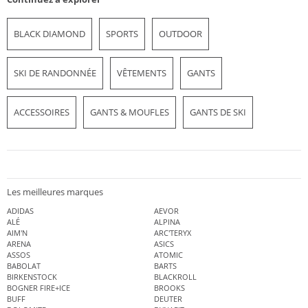
BLACK DIAMOND
SPORTS
OUTDOOR
SKI DE RANDONNÉE
VÊTEMENTS
GANTS
ACCESSOIRES
GANTS & MOUFLES
GANTS DE SKI
Les meilleures marques
ADIDAS
AEVOR
ALÉ
ALPINA
AIM'N
ARC'TERYX
ARENA
ASICS
ASSOS
ATOMIC
BABOLAT
BARTS
BIRKENSTOCK
BLACKROLL
BOGNER FIRE+ICE
BROOKS
BUFF
DEUTER