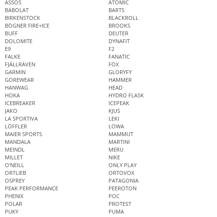
ASSOS
ATOMIC
BABOLAT
BARTS
BIRKENSTOCK
BLACKROLL
BOGNER FIRE+ICE
BROOKS
BUFF
DEUTER
DOLOMITE
DYNAFIT
E9
F2
FALKE
FANATIC
FJÄLLRÄVEN
FOX
GARMIN
GLORYFY
GOREWEAR
HAMMER
HANWAG
HEAD
HOKA
HYDRO FLASK
ICEBREAKER
ICEPEAK
JAKO
KJUS
LA SPORTIVA
LEKI
LÖFFLER
LOWA
MAIER SPORTS
MAMMUT
MANDALA
MARTINI
MEINDL
MERU
MILLET
NIKE
O'NEILL
ONLY PLAY
ORTLIEB
ORTOVOX
OSPREY
PATAGONIA
PEAK PERFORMANCE
PEEROTON
PHENIX
POC
POLAR
PROTEST
PUKY
PUMA