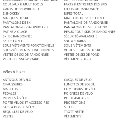
COUTEAUX & MULTITOOLS
FARTS & ENTRETIEN DES SKIS
GANTS DE SNOWBOARD
GILETS DE RANDONNÉE
EISHOCKEY
JUPES TOTAL
MASQUES DE SKI
MAILLOTS DE SKI DE FOND
PANTALONS DE SKI
PANTALONS-DE-RANDONNEE
PANTALONS-DE-SNOWBOARD
PANTALONS DE SKI DE FOND
PATINS À GLACE
PEAUX POUR SKIS DE RANDONNÉE
SKI DE RANDONNÉE
SÉCURITÉ-AVALANCHE
SKI DE FOND
SNOWBOARDS
SOUS-VÊTEMENTS FONCTIONNELS
SOUS-VÊTEMENTS
SOUS-VÊTEMENTS FONCTIONNELS
VESTES ET GILETS DE SKI
VESTES DE SKI DE RANDONNÉE
VESTES DE SKI DE FOND
VESTES DE SNOWBOARD
VÊTEMENTS-DE-SKI
Vélos & bikes
ANTIVOLS DE VÉLO
CASQUES DE VÉLO
CHAUSSURES
LUNETTES DE SOLEIL
MAILLOTS
COMPTEURS DE VÉLO
PÉDALES
POIGNÉES DE VÉLO
POMPES À VÉLO
PORTE-BAGAGES
PORTE-VÉLOS ET ACCESSOIRES
PROTECTIONS
SACS À DOS DE VÉLO
SELLES
BÉQUILLES DE VÉLO
TROTTINETTE
VESTES
VÊTEMENTS