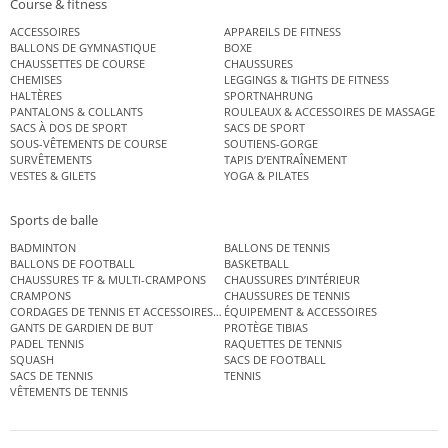
Course & fitness
ACCESSOIRES
APPAREILS DE FITNESS
BALLONS DE GYMNASTIQUE
BOXE
CHAUSSETTES DE COURSE
CHAUSSURES
CHEMISES
LEGGINGS & TIGHTS DE FITNESS
HALTÈRES
SPORTNAHRUNG
PANTALONS & COLLANTS
ROULEAUX & ACCESSOIRES DE MASSAGE
SACS À DOS DE SPORT
SACS DE SPORT
SOUS-VÊTEMENTS DE COURSE
SOUTIENS-GORGE
SURVÊTEMENTS
TAPIS D’ENTRAÎNEMENT
VESTES & GILETS
YOGA & PILATES
Sports de balle
BADMINTON
BALLONS DE TENNIS
BALLONS DE FOOTBALL
BASKETBALL
CHAUSSURES TF & MULTI-CRAMPONS
CHAUSSURES D’INTÉRIEUR
CRAMPONS
CHAUSSURES DE TENNIS
CORDAGES DE TENNIS ET ACCESSOIRES DE TENNIS
ÉQUIPEMENT & ACCESSOIRES
GANTS DE GARDIEN DE BUT
PROTÈGE TIBIAS
PADEL TENNIS
RAQUETTES DE TENNIS
SQUASH
SACS DE FOOTBALL
SACS DE TENNIS
TENNIS
VÊTEMENTS DE TENNIS