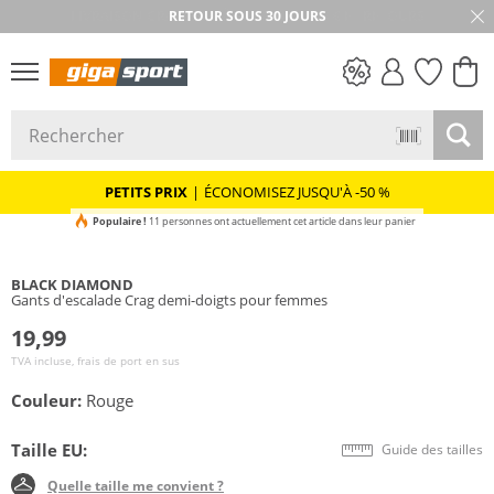
RETOUR SOUS 30 JOURS
PETITS PRIX
PETITS PRIX
|
ÉCONOMISEZ JUSQU'À -50 %
Populaire !
11 personnes ont actuellement cet article dans leur panier
BLACK DIAMOND
Gants d'escalade Crag demi-doigts pour femmes
19,99
TVA incluse, frais de port en sus
Couleur:
Rouge
Taille EU:
Guide des tailles
Quelle taille me convient ?