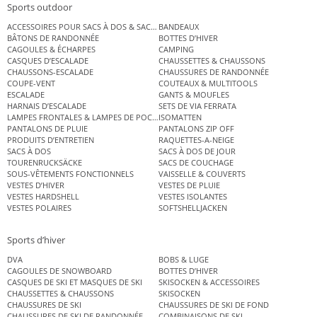
Sports outdoor
ACCESSOIRES POUR SACS À DOS & SACS ÉTANCHES
BANDEAUX
BÂTONS DE RANDONNÉE
BOTTES D’HIVER
CAGOULES & ÉCHARPES
CAMPING
CASQUES D’ESCALADE
CHAUSSETTES & CHAUSSONS
CHAUSSONS-ESCALADE
CHAUSSURES DE RANDONNÉE
COUPE-VENT
COUTEAUX & MULTITOOLS
ESCALADE
GANTS & MOUFLES
HARNAIS D’ESCALADE
SETS DE VIA FERRATA
LAMPES FRONTALES & LAMPES DE POCHE
ISOMATTEN
PANTALONS DE PLUIE
PANTALONS ZIP OFF
PRODUITS D’ENTRETIEN
RAQUETTES-A-NEIGE
SACS À DOS
SACS À DOS DE JOUR
TOURENRUCKSÄCKE
SACS DE COUCHAGE
SOUS-VÊTEMENTS FONCTIONNELS
VAISSELLE & COUVERTS
VESTES D’HIVER
VESTES DE PLUIE
VESTES HARDSHELL
VESTES ISOLANTES
VESTES POLAIRES
SOFTSHELLJACKEN
Sports d’hiver
DVA
BOBS & LUGE
CAGOULES DE SNOWBOARD
BOTTES D’HIVER
CASQUES DE SKI ET MASQUES DE SKI
SKISOCKEN & ACCESSOIRES
CHAUSSETTES & CHAUSSONS
SKISOCKEN
CHAUSSURES DE SKI
CHAUSSURES DE SKI DE FOND
CHAUSSURES DE SKI DE RANDONNÉE
COMBINAISONS DE SKI