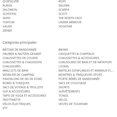
QUIKSILVER
ROXY
RUKKA
SALEWA
SALOMON
SCARPA
SCHÖFFEL
SCOTT
SKINY
THE NORTH FACE
TUNTURI
UNDER ARMOUR
VAUDE
YOGISTAR
ZIENER
Catégories principales
BÂTONS DE RANDONNÉE
BIKINIS
HAUBEN & MÜTZEN GESAMT
CASQUETTES & CHAPEAUX
CHAUSSETTES DE COURSE
CHAUSSETTES & ACCESSOIRES
CHAUSSETTES & CHAUSSONS
CHAUSSURES DE BAIN ET DE NATATION
CHAUSSURES
LYCRAS
MAILLOTS DE BAIN
MATELAS GONFLABLES ET ANIMAUX FLOT
MOBILIER DE CAMPING
MONTRES & TRAQUEURS SPORT
PANTALONS DE SKI DE FOND
PORTE-BÉBÉS DE RANDONNÉE
ROBES & TUNIQUES
SACS DE COUCHAGE
SACS DE VOYAGE & TROLLEYS
SHORTS
SUP & ACCESSOIRES
SURVÊTEMENTS
TAPIS DE YOGA ET ACCESSOIRES
TONGS
TROTTINETTE
VÉLOS
VÉLOS ÉLECTRIQUES
VESTES DE TOURISME
VTT