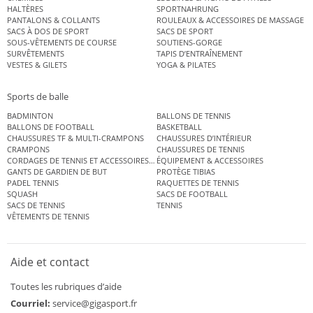
HALTÈRES
SPORTNAHRUNG
PANTALONS & COLLANTS
ROULEAUX & ACCESSOIRES DE MASSAGE
SACS À DOS DE SPORT
SACS DE SPORT
SOUS-VÊTEMENTS DE COURSE
SOUTIENS-GORGE
SURVÊTEMENTS
TAPIS D’ENTRAÎNEMENT
VESTES & GILETS
YOGA & PILATES
Sports de balle
BADMINTON
BALLONS DE TENNIS
BALLONS DE FOOTBALL
BASKETBALL
CHAUSSURES TF & MULTI-CRAMPONS
CHAUSSURES D’INTÉRIEUR
CRAMPONS
CHAUSSURES DE TENNIS
CORDAGES DE TENNIS ET ACCESSOIRES DE TENNIS
ÉQUIPEMENT & ACCESSOIRES
GANTS DE GARDIEN DE BUT
PROTÈGE TIBIAS
PADEL TENNIS
RAQUETTES DE TENNIS
SQUASH
SACS DE FOOTBALL
SACS DE TENNIS
TENNIS
VÊTEMENTS DE TENNIS
Aide et contact
Toutes les rubriques d’aide
Courriel:
service@gigasport.fr