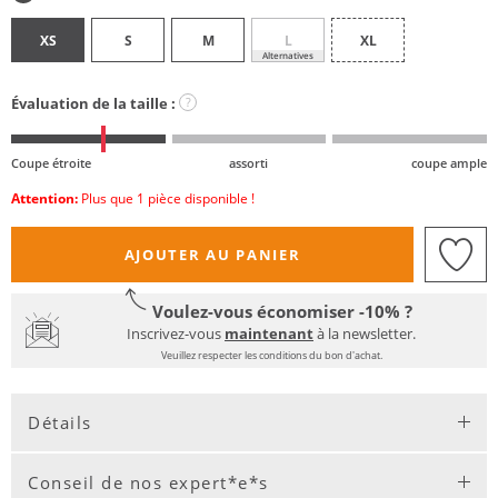
XS
S
M
L
XL
Alternatives
Évaluation de la taille :
?
Coupe étroite
assorti
coupe ample
Attention:
Plus que 1 pièce disponible !
AJOUTER AU PANIER
Voulez-vous économiser -10% ?
Inscrivez-vous
maintenant
à la newsletter.
Veuillez respecter les conditions du bon d'achat.
Détails
Conseil de nos expert*e*s