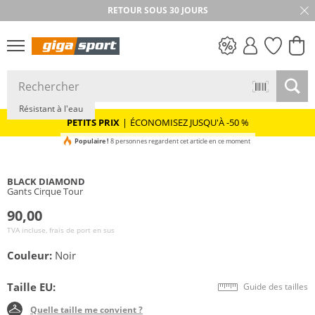
RETOUR SOUS 30 JOURS
PETITS PRIX
Résistant à l'eau
PETITS PRIX
|
ÉCONOMISEZ JUSQU'À -50 %
Populaire !
8 personnes regardent cet article en ce moment
BLACK DIAMOND
Gants Cirque Tour
90,00
TVA incluse, frais de port en sus
Couleur:
Noir
Taille EU:
Guide des tailles
Quelle taille me convient ?