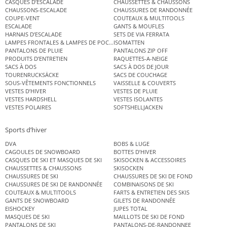
CASQUES D’ESCALADE
CHAUSSETTES & CHAUSSONS
CHAUSSONS-ESCALADE
CHAUSSURES DE RANDONNÉE
COUPE-VENT
COUTEAUX & MULTITOOLS
ESCALADE
GANTS & MOUFLES
HARNAIS D’ESCALADE
SETS DE VIA FERRATA
LAMPES FRONTALES & LAMPES DE POCHE
ISOMATTEN
PANTALONS DE PLUIE
PANTALONS ZIP OFF
PRODUITS D’ENTRETIEN
RAQUETTES-A-NEIGE
SACS À DOS
SACS À DOS DE JOUR
TOURENRUCKSÄCKE
SACS DE COUCHAGE
SOUS-VÊTEMENTS FONCTIONNELS
VAISSELLE & COUVERTS
VESTES D’HIVER
VESTES DE PLUIE
VESTES HARDSHELL
VESTES ISOLANTES
VESTES POLAIRES
SOFTSHELLJACKEN
Sports d’hiver
DVA
BOBS & LUGE
CAGOULES DE SNOWBOARD
BOTTES D’HIVER
CASQUES DE SKI ET MASQUES DE SKI
SKISOCKEN & ACCESSOIRES
CHAUSSETTES & CHAUSSONS
SKISOCKEN
CHAUSSURES DE SKI
CHAUSSURES DE SKI DE FOND
CHAUSSURES DE SKI DE RANDONNÉE
COMBINAISONS DE SKI
COUTEAUX & MULTITOOLS
FARTS & ENTRETIEN DES SKIS
GANTS DE SNOWBOARD
GILETS DE RANDONNÉE
EISHOCKEY
JUPES TOTAL
MASQUES DE SKI
MAILLOTS DE SKI DE FOND
PANTALONS DE SKI
PANTALONS-DE-RANDONNEE