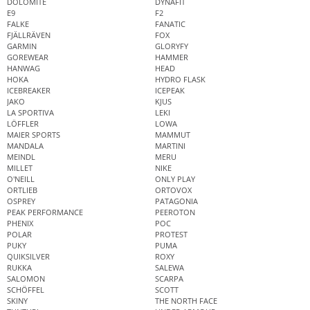
DOLOMITE
DYNAFIT
E9
F2
FALKE
FANATIC
FJÄLLRÄVEN
FOX
GARMIN
GLORYFY
GOREWEAR
HAMMER
HANWAG
HEAD
HOKA
HYDRO FLASK
ICEBREAKER
ICEPEAK
JAKO
KJUS
LA SPORTIVA
LEKI
LÖFFLER
LOWA
MAIER SPORTS
MAMMUT
MANDALA
MARTINI
MEINDL
MERU
MILLET
NIKE
O'NEILL
ONLY PLAY
ORTLIEB
ORTOVOX
OSPREY
PATAGONIA
PEAK PERFORMANCE
PEEROTON
PHENIX
POC
POLAR
PROTEST
PUKY
PUMA
QUIKSILVER
ROXY
RUKKA
SALEWA
SALOMON
SCARPA
SCHÖFFEL
SCOTT
SKINY
THE NORTH FACE