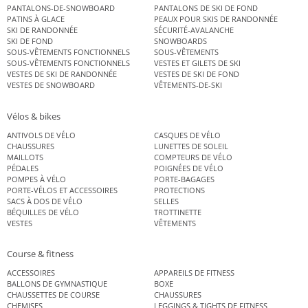
PANTALONS-DE-SNOWBOARD
PANTALONS DE SKI DE FOND
PATINS À GLACE
PEAUX POUR SKIS DE RANDONNÉE
SKI DE RANDONNÉE
SÉCURITÉ-AVALANCHE
SKI DE FOND
SNOWBOARDS
SOUS-VÊTEMENTS FONCTIONNELS
SOUS-VÊTEMENTS
SOUS-VÊTEMENTS FONCTIONNELS
VESTES ET GILETS DE SKI
VESTES DE SKI DE RANDONNÉE
VESTES DE SKI DE FOND
VESTES DE SNOWBOARD
VÊTEMENTS-DE-SKI
Vélos & bikes
ANTIVOLS DE VÉLO
CASQUES DE VÉLO
CHAUSSURES
LUNETTES DE SOLEIL
MAILLOTS
COMPTEURS DE VÉLO
PÉDALES
POIGNÉES DE VÉLO
POMPES À VÉLO
PORTE-BAGAGES
PORTE-VÉLOS ET ACCESSOIRES
PROTECTIONS
SACS À DOS DE VÉLO
SELLES
BÉQUILLES DE VÉLO
TROTTINETTE
VESTES
VÊTEMENTS
Course & fitness
ACCESSOIRES
APPAREILS DE FITNESS
BALLONS DE GYMNASTIQUE
BOXE
CHAUSSETTES DE COURSE
CHAUSSURES
CHEMISES
LEGGINGS & TIGHTS DE FITNESS