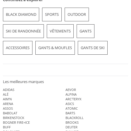
BLACK DIAMOND
SPORTS
OUTDOOR
SKI DE RANDONNÉE
VÊTEMENTS
GANTS
ACCESSOIRES
GANTS & MOUFLES
GANTS DE SKI
Les meilleures marques
ADIDAS
AEVOR
ALÉ
ALPINA
AIM'N
ARC'TERYX
ARENA
ASICS
ASSOS
ATOMIC
BABOLAT
BARTS
BIRKENSTOCK
BLACKROLL
BOGNER FIRE+ICE
BROOKS
BUFF
DEUTER