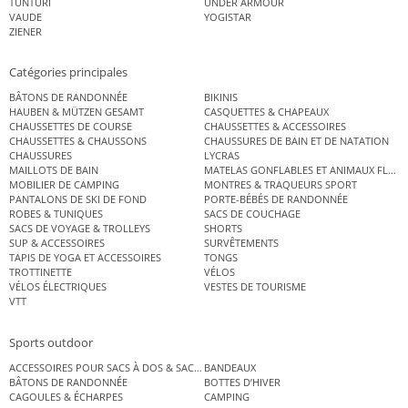
TUNTURI
UNDER ARMOUR
VAUDE
YOGISTAR
ZIENER
Catégories principales
BÂTONS DE RANDONNÉE
BIKINIS
HAUBEN & MÜTZEN GESAMT
CASQUETTES & CHAPEAUX
CHAUSSETTES DE COURSE
CHAUSSETTES & ACCESSOIRES
CHAUSSETTES & CHAUSSONS
CHAUSSURES DE BAIN ET DE NATATION
CHAUSSURES
LYCRAS
MAILLOTS DE BAIN
MATELAS GONFLABLES ET ANIMAUX FLOT
MOBILIER DE CAMPING
MONTRES & TRAQUEURS SPORT
PANTALONS DE SKI DE FOND
PORTE-BÉBÉS DE RANDONNÉE
ROBES & TUNIQUES
SACS DE COUCHAGE
SACS DE VOYAGE & TROLLEYS
SHORTS
SUP & ACCESSOIRES
SURVÊTEMENTS
TAPIS DE YOGA ET ACCESSOIRES
TONGS
TROTTINETTE
VÉLOS
VÉLOS ÉLECTRIQUES
VESTES DE TOURISME
VTT
Sports outdoor
ACCESSOIRES POUR SACS À DOS & SACS ÉTANCHES
BANDEAUX
BÂTONS DE RANDONNÉE
BOTTES D’HIVER
CAGOULES & ÉCHARPES
CAMPING